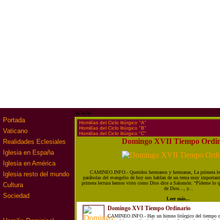
www
Portada
·
Homilías del Ciclo litúrgico "A"
·
Homilías del Ciclo litúrgico "B"
Vaticano
·
Homilías del Ciclo litúrgico "C"
Domingo XVII Tiempo Ordin
Realidades Eclesiales
Iglesia en España
Iglesia en América
CAMINEO.INFO.- Queridos hermanos y hermanas, La primera lect
Iglesia resto del mundo
parábolas del evangelio de hoy nos hablan de un tema muy importante
primera lectura hemos visto como Dios dice a Salomón: “Pídeme lo qu
Cultura
de Dios..., y...
Sociedad
Leer más...
Domingo XVI Tiempo Ordinario
CAMINEO.INFO.- Hay un himno litúrgico del tiempo or