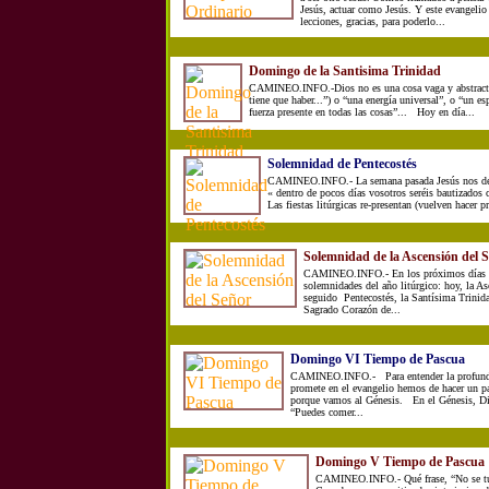
Jesús, actuar como Jesús. Y este evangelio
lecciones, gracias, para poderlo...
Domingo de la Santisima Trinidad
CAMINEO.INFO.-Dios no es una cosa vaga y abstracta
tiene que haber...”) o “una energía universal”, o “un es
fuerza presente en todas las cosas”... Hoy en día...
Solemnidad de Pentecostés
CAMINEO.INFO.- La semana pasada Jesús nos dec
« dentro de pocos días vosotros seréis bautizados
Las fiestas litúrgicas re-presentan (vuelven hacer pr
Solemnidad de la Ascensión del 
CAMINEO.INFO.- En los próximos días c
solemnidades del año litúrgico: hoy, la A
seguido Pentecostés, la Santísima Trinida
Sagrado Corazón de...
Domingo VI Tiempo de Pascua
CAMINEO.INFO.- Para entender la profundi
promete en el evangelio hemos de hacer un pa
porque vamos al Génesis. En el Génesis, Di
“Puedes comer...
Domingo V Tiempo de Pascua
CAMINEO.INFO.- Qué frase, “No se tur