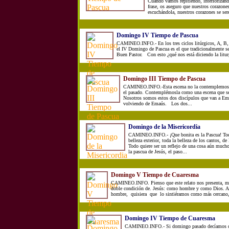
Cuando vamos repitiendo, interiorizand
frase, os aseguro que nuestros corazone
escuchándola, nuestros corazones se ser
Domingo IV Tiempo de Pascua
CAMINEO.INFO.- En los tres ciclos litúrgicos, A, B, 
el IV Domingo de Pascua es el que tradicionalmente s
Buen Pastor. Con esto ¿qué nos está diciendo la litur
Domingo III Tiempo de Pascua
CAMINEO.INFO.-Esta escena no la contemplemos 
el pasado. Contemplémosla como una escena que se 
Nosotros somos estos dos discípulos que van a Em
volviendo de Emaús. Los dos...
Domingo de la Misericordia
CAMINEO.INFO.- ¡Que bonita es la Pascua! Toda
belleza exterior, toda la belleza de los cantos, de
Todo quiere ser un reflejo de una cosa aún much
la pascua de Jesús, el paso...
Domingo V Tiempo de Cuaresma
CAMINEO.INFO. Pienso que este relato nos presenta, me
doble condición de. Jesús: como hombre y como Dios. 
hombre, quisiera que lo sintiéramos como más cercano, 
Domingo IV Tiempo de Cuaresma
CAMINEO.INFO.- Si domingo pasado decíamos qu