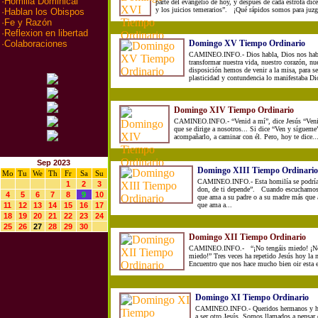
·
Homilia Dominical
parte del evangelio de hoy, y después de cada estrofa dic
y los juicios temerarios”. ¡Qué rápidos somos para juzga
·
Hablan los Obispos
·
Fe y Razón
·
Reflexion en libertad
Domingo XV Tiempo Ordinario
·
Colaboraciones
CAMINEO.INFO.- Dios habla, Dios nos habl
transformar nuestra vida, nuestro corazón, nue
disposición hemos de venir a la misa, para s
plasticidad y contundencia lo manifestaba Dio
Domingo XIV Tiempo Ordinario
CAMINEO.INFO.- “Venid a mí”, dice Jesús “Venid
que se dirige a nosotros... Si dice “Ven y sígueme”
acompañarlo, a caminar con él. Pero, hoy te dice..
Sep 2023
Domingo XIII Tiempo Ordinario
Mo
Tu
We
Th
Fr
Sa
Su
CAMINEO.INFO.- Esta homilía se podría t
1
2
3
don, de ti depende”. Cuando escuchamos e
4
5
6
7
8
9
10
que ama a su padre o a su madre más que 
11
12
13
14
15
16
17
que ama a...
18
19
20
21
22
23
24
25
26
27
28
29
30
Domingo XII Tiempo Ordinario
CAMINEO.INFO.- “¡No tengáis miedo! ¡No 
miedo!” Tres veces ha repetido Jesús hoy la
Encuentro que nos hace mucho bien oir esta e
Domingo XI Tiempo Ordinario
CAMINEO.INFO.- Queridos hermanos y 
a ser otro Jesús. Somos llamados a pensar