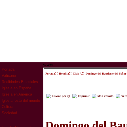
www
Portada
::
::
::
Portada
Homilia
Ciclo A
Domingo del Bautismo del Señor
Vaticano
Realidades Eclesiales
Iglesia en España
Iglesia en América
Enviar por @
Imprimir
Más votado
Ver
Iglesia resto del mundo
Cultura
Sociedad
Domingo del Bau