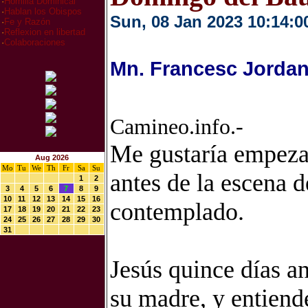
·
Homilia Dominical
·
Hablan los Obispos
Sun, 08 Jan 2023 10:14:0
·
Fe y Razón
·
Reflexion en libertad
·
Colaboraciones
Mn. Francesc Jordan
Camineo.info.-
Me gustaría empezar
Aug 2026
Mo
Tu
We
Th
Fr
Sa
Su
antes de la escena 
1
2
3
4
5
6
7
8
9
10
11
12
13
14
15
16
contemplado.
17
18
19
20
21
22
23
24
25
26
27
28
29
30
31
Jesús quince días an
su madre, y entiend