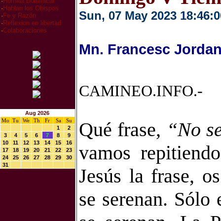
·
Homilia Dominical
·
Hablan los Obispos
Sun, 07 May 2023 18:46:0
·
Fe y Razón
·
Reflexion en libertad
·
Colaboraciones
Mn. Francesc Jordan
CAMINEO.INFO.-
Aug 2026
Mo
Tu
We
Th
Fr
Sa
Su
Qué frase,
“No se
1
2
3
4
5
6
7
8
9
10
11
12
13
14
15
16
vamos repitiendo
17
18
19
20
21
22
23
24
25
26
27
28
29
30
31
Jesús la frase, o
s
se serenan. Sólo 