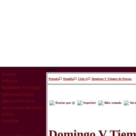
www
Portada
::
::
::
Portada
Homilia
Ciclo A
Domingo V Tiempo de Pascua
Vaticano
Realidades Eclesiales
Iglesia en España
Iglesia en América
Enviar por @
Imprimir
Más votado
Ver
Iglesia resto del mundo
Cultura
Sociedad
Domingo V Tiem