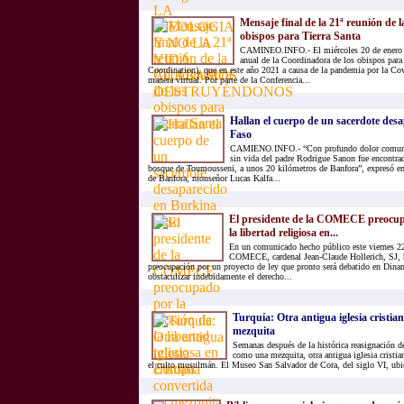
Mensaje final de la 21ª reunión de 
obispos para Tierra Santa
CAMINEO.INFO.- El miércoles 20 de enero fi
anual de la Coordinadora de los obispos para
Coordination), que en este año 2021 a causa de la pandemia por la Cov
manera virtual. Por parte de la Conferencia...
Hallan el cuerpo de un sacerdote des
Faso
CAMIENO.INFO.- “Con profundo dolor comunic
sin vida del padre Rodrigue Sanon fue encontrad
bosque de Toumousseni, a unos 20 kilómetros de Banfora”, expresó e
de Banfora, monseñor Lucas Kalfa...
El presidente de la COMECE preocupa
la libertad religiosa en...
En un comunicado hecho público este viernes 22 
COMECE, cardenal Jean-Claude Hollerich, SJ, 
preocupación por un proyecto de ley que pronto será debatido en Dina
obstaculizar indebidamente el derecho...
Turquía: Otra antigua iglesia cristia
mezquita
Semanas después de la histórica reasignación de
como una mezquita, otra antigua iglesia cristia
el culto musulmán. El Museo San Salvador de Cora, del siglo VI, ubica