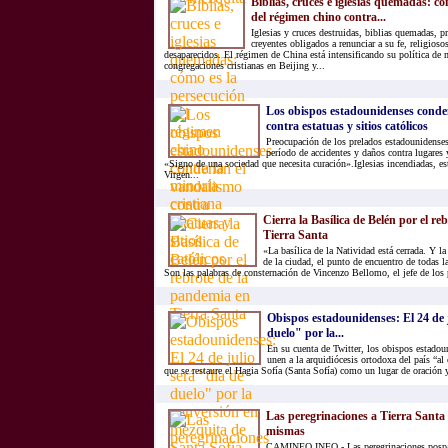
Biblias, cruces e iglesias quemadas: có
del régimen chino contra...
Iglesias y cruces destruidas, biblias quemadas, p
creyentes obligados a renunciar a su fe, religioso
desaparecidos. El régimen de China está intensificando su política de 
congregaciones cristianas en Beijing y...
Los obispos estadounidenses conde
contra estatuas y sitios católicos
Preocupación de los prelados estadounidense
período de accidentes y daños contra lugares
«Signo de una sociedad que necesita curación».Iglesias incendiadas, est
Virgen...
Cierra la Basílica de Belén por el r
Tierra Santa
«La basílica de la Natividad está cerrada. Y la
de la ciudad, el punto de encuentro de todas la
Son las palabras de consternación de Vincenzo Bellomo, el jefe de los 
Obispos estadounidenses: El 24 de j
duelo" por la...
En su cuenta de Twitter, los obispos estadou
unen a la arquidiócesis ortodoxa del país “al 
que se restaure el Hagia Sofía (Santa Sofía) como un lugar de oración y
Las peregrinaciones a Tierra Santa 
mismas
CAMINEO.INFO.- Las peregrinaciones pospan