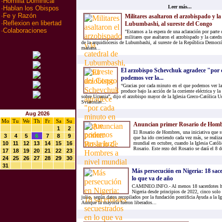
·
Homilia Dominical
Leer más...
·
Hablan los Obispos
·
Fe y Razón
Militares asaltaron el arzobispado y la
·
Reflexion en libertad
Lubumbashi, al sureste del Congo
·
Colaboraciones
"Estamos a la espera de una aclaración por parte d
militares que asaltaron el arzobispado y la cated
de la arquidiócesis de Lubumbashi, al sureste de la República Democr
mañana...
El arzobispo Schevchuk agradece "por 
podemos ver la...
“Gracias por cada minuto en el que podemos ver la l
produce bajo la acción de la corriente eléctrica y la
sobre Ucrania”, dijo el arzobispo mayor de la Iglesia Greco-Católica U
Sviatoslav...
Aug 2026
Mo
Tu
We
Th
Fr
Sa
Su
Anuncian primer Rosario de Hombr
1
2
El Rosario de Hombres, una iniciativa que s
3
4
5
6
7
8
9
que ha ido creciendo cada vez más, se realiza
10
11
12
13
14
15
16
mundial en octubre, cuando la Iglesia Católi
Rosario. Este rezo del Rosario se dará el 8 d
17
18
19
20
21
22
23
24
25
26
27
28
29
30
31
Más persecución en Nigeria: 18 sac
lo que va de año
CAMINEO.INFO.- Al menos 18 sacerdotes ha
Nigeria desde principios de 2022, cinco solo
julio, según datos recopilados por la fundación pontificia Ayuda a la I
Aunque la mayoría fueron liberados...