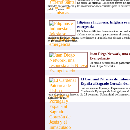
no serán las mismas. Las reglas férreas de dis
medidas antiasambleas y las recomendaciones correctas para la desinfecc
público, están...
Filipinas e Indonesia: la Iglesia se m
emergencia
El Gobierno filipino ha endurecido las medias
aislamiento impuesto para contener el contag
presidente Rodrigo Duterte ha ordenado a la policía que dispare a cual
en las áreas en cuarentena....
Juan Diego Network, una r
Evangelizacio
En medio de tiempos de pandemia 
Juan Diego Network (
El Cardenal Patriarca de Lisboa 
España al Sagrado Corazón de...
La Conferencia Episcopal Española unirá a
Conferencia Episcopal de Portugal para el 
lugar el próximo miércoles día 25 de marzo, Solemnidad de la Anuncia
Santuario de la...