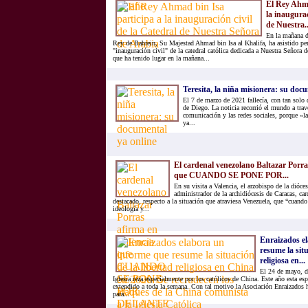
El Rey Ahma
la inaugurac
de Nuestra..
En la mañana d
Rey de Bahrein, Su Majestad Ahmad bin Isa al Khalifa, ha asistido pe
"inauguración civil" de la catedral católica dedicada a Nuestra Señora 
que ha tenido lugar en la mañana...
Teresita, la niña misionera: su doc
El 7 de marzo de 2021 fallecía, con tan solo d
de Diego. La noticia recorrió el mundo a tra
comunicación y las redes sociales, porque «l
ya...
El cardenal venezolano Baltazar Porra
que CUANDO SE PONE POR...
En su visita a Valencia, el arzobispo de la dióc
administrador de la archidiócesis de Caracas, car
destacado, respecto a la situación que atraviesa Venezuela, que “cuando
ideología y...
Enraizados e
resume la situ
religiosa en...
El 24 de mayo, dí
Iglesia reza especialmente por los católicos de China. Este año esta es
extendido a toda la semana. Con tal motivo la Asociación Enraizados 
para...