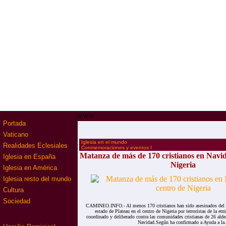
www
Portada
Vaticano
·
Iglesia en el mundo
Realidades Eclesiales
·
Conmemoraciones y eventos I
Matanza de más de 170 cristianos en Navid
Iglesia en España
Nigeria
Iglesia en América
Iglesia resto del mundo
Cultura
Sociedad
CAMINEO.INFO.- Al menos 170 cristianos han sido asesinados del 2
estado de Plateau en el centro de Nigeria por terroristas de la etn
coordinado y deliberado contra las comunidades cristianas de 26 aldea
Navidad.Según ha confirmado a Ayuda a la.