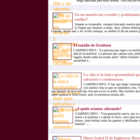
tengo habilidad para estas bromas. Una cosa me res
En un mundo tan revuelto y problemáti
confiar?
Satanás es incansable, siempre buscando nuestra per
la Virgen que tenemos a mano. Ayer, último doming
Granada, donde nací y he vivido siempre, se celebró el día de nuestra p
El suicidio de Occidente
CAMINEO.INFO.- “La persona que sigue a la multit
allá de la multitud. La persona que camina sola, pro
lugares donde nadie ha estado antes” Albert Einstein 
actualidad a...
La vida es la única oportunidad qu
salvarnos o condenarnos
CAMINEO.INFO.-Y hay que elegir correctam
con nuestra vida ya que no tendremos otra. V
que después de esta vida hay otra que ya no se acaba. Hay muchos q
saber siquiera si Dios existe, pero la existencia misma del...
¿A quién estamos adorando?
CAMINEO.INFO.- “Una generación nueva, que se de
temer a la pobreza y a adorar el éxito; crece para en
dioses, tiene hechas todas las guerras y debilitadas 
hombre” -...
Muere Isabel II de Inglaterra. Rec