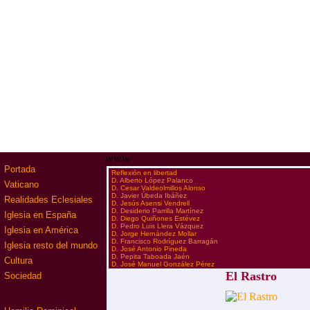
www
Portada
·
Reflexión en libertad
·
D. Alberto López Palanco
Vaticano
·
D. Cesar Valdeolmillos Alonso
·
D. Javier Úbeda Ibáñez
Realidades Eclesiales
·
D. Jesús Asensi Vendrell
·
D. Desiderio Parrilla Martínez
Iglesia en España
·
D. Diego Quiñones Estévez
·
D. Pedro Luis Llera Vázquez
Iglesia en América
·
D. Jorge Hernández Mollar
·
D. Francisco Rodríguez Barragán
Iglesia resto del mundo
·
D. José Antonio Pineda
·
D. Pepita Taboada Jaén
Cultura
·
D. José Manuel González Pérez
El Rastro
Sociedad