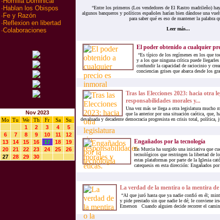
·
Homilia Dominical
·
Hablan los Obispos
“Entre los primeros (Los vendedores de El Rastro madrileño) hay 
algunos banqueros y políticos españoles harían bien dándose una vuelt
·
Fe y Razón
para saber qué es eso de mantener la palabra q
·
Reflexion en libertad
Leer más...
·
Colaboraciones
El poder obtenido a cualquier pre
“Es típico de los regímenes en los que tod
y a los que ninguna crítica puede llegarles
confundir la capacidad de raciocinio y crea
conciencias grises que abarca desde los gr
Tras las Elecciones 2023: hacia otra le
responsabilidades morales y...
Una vez más se llega a otra legislatura mucho 
Nov 2023
que la anterior por una situación caótica, que, 
devaluada y decadente democracia progresista en crisis total, política, j
Mo
Tu
We
Th
Fr
Sa
Su
1
2
3
4
5
6
7
8
9
10
11
12
Engañados por la tecnología
13
14
15
16
17
18
19
20
21
22
23
24
25
26
En Murcia ha surgido una iniciativa que cu
tecnológicos que restringen la libertad de 
27
28
29
30
estas plataformas por parte de la Iglesia cat
catequesis en esta dirección: Engañados por 
La verdad de la mentira o la mentira de
“Al que juró hasta que ya nadie confió en él; minti
y pide prestado sin que nadie le dé; le conviene ir
Emerson Cuando alguien decide recorrer el camino