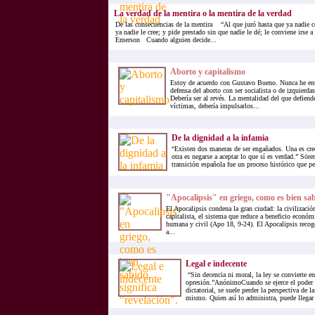
La verdad de la mentira o la mentira de la verdad
De las consecuencias de la mentira “Al que juró hasta que ya nadie co
ya nadie le cree; y pide prestado sin que nadie le dé; le conviene irse 
Emerson Cuando alguien decide...
Aborto y capitalismo
Estoy de acuerdo con Gustavo Bueno. Nunca he ent
defensa del aborto con ser socialista o de izquierda
Debería ser al revés. La mentalidad del que defiende
víctimas, debería impulsarlos...
De la dignidad a la infamia
“Existen dos maneras de ser engañados. Una es cree
otra es negarse a aceptar lo que sí es verdad.” S
transición española fue un proceso histórico que pe
"Apocalipsis" en griego, como es bien sabi
El Apocalipsis condena la gran ciudad: la civilizaci
capitalista, el sistema que reduce a beneficio económ
humana y civil (Apo 18, 9-24). El Apocalipsis recoge 
a...
Legal e indecente
“Sin decencia ni moral, la ley se convierte en
opresión.”AnónimoCuando se ejerce el poder 
dictatorial, se suele perder la perspectiva de l
mismo. Quien así lo administra, puede llegar 