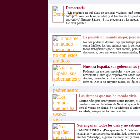
Democracia
"Me pregunto en qué clase de sociedad vivimos, qué demo
corruptos viven en la impunidad, y al hambre de los pueblo
subversiva" Ernesto Sábato Si se preguntara a las nuevas 
hicieron posible...
Es posible un mundo mejor, pero no 
No nos podemos dormir, hay que trabajar para
coma Infelices los que creímos que la democr
todos trabajáramos por el bien común, pero h
democracia, pero aumentan las enemistades, l
Nuestra España, sus gobernantes y
Podemos ser mejores españoles y mejores cri
noviembre el mes que empieza con Todos los
Andrés, como decía mi madre que en gloria e
creer en Dios o no creyeron nunca, es lógico 
Los tiempos que nos ha tocado vivir.
Escribo sólo para hacer pensar a mis lectores, si
pueden soñar con la lotería de Navidad que ya fa
pero el verano se alarga. Se ha celebrado el anive
socialista, aunque no ha resultado tan...
Nos engañan todos los días y no sabem
CAMINEO.INFO.- ¿Para qué escribo? Cada vez qu
telediarios y su sospechosa unanimidad, pienso q
muchos WhatsApp, algunos me hacen reír y otros 