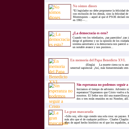
No sómos dioses
“El legislador no debe proponerse la felicidad d
con exclusión de los demás, sino la felicidad d
Montesquieu —aquel al que el PSOE declaró mue
en 1982—...
¿La democracia es esto?
Cuando veo los telediarios, ¡tan parecidos! ¡tan i
dirige el gobierno y no la opinión de los ciuda
sistema autoritario a la democracia nos pareció a
un notable avance y nos pusimos...
En memoria del Papa Benedicto XVI.
(Elegía) La muerte cierra ya tu ancian
senectud sapiencial: ¡Así, más bienaventurado eres 
Sin esperanza no podemos seguir a 
Iniciamos el tiempo de adviento. Adviento si
esperamos? Esperamos que Cristo vuelva a hac
nosotros. El Señor nos dió una maravillosa p
dos o tres están reunidos en mi Nombre, allí.
La gran mascarada
«Sólo soy, sólo sigo siendo una sola cosa: un payaso.
más alto que el de cualquier político». Charles Cha
años de aquel hecho histórico en el que los españoles, al