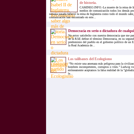
de historia.
CAMINEO.INFO.-La muerte de la reina de Ing
medios de comunicación todos los demás pr
semana pasada falleció la reina de Inglaterra como todo el mundo sabe
comunicación han encontrado en este...
Democracia en serio o dictadura de cualqui
No estoy satisfecho con nuestra democracia que me par
de la RAE define el término Democracia, en su segund
predominio del pueblo en el gobierno político de un Es
la Real Academia de...
Los talibanes del Ecologismo
“No existe una amenaza más peligrosa para la civiliza
hombres incompetentes, corruptos o viles.” Ludwig v
erróneamente aceptamos la falsa realidad de la “globali
la...