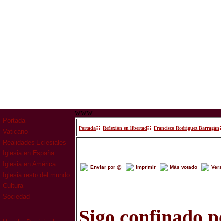
www
Portada
::
::
Portada
Reflexión en libertad
Francisco Rodríguez Barragán
Vaticano
Realidades Eclesiales
Iglesia en España
Iglesia en América
Enviar por @
Imprimir
Más votado
Ver
Iglesia resto del mundo
Cultura
Sociedad
Sigo confinado p