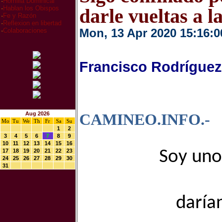
·
Homilia Dominical
·
Hablan los Obispos
darle vueltas a l
·
Fe y Razón
·
Reflexion en libertad
Mon, 13 Apr 2020 15:16:0
·
Colaboraciones
Francisco Rodríguez
Aug 2026
CAMINEO.INFO.-
Mo
Tu
We
Th
Fr
Sa
Su
1
2
3
4
5
6
7
8
9
10
11
12
13
14
15
16
17
18
19
20
21
22
23
Soy uno 
24
25
26
27
28
29
30
31
darían