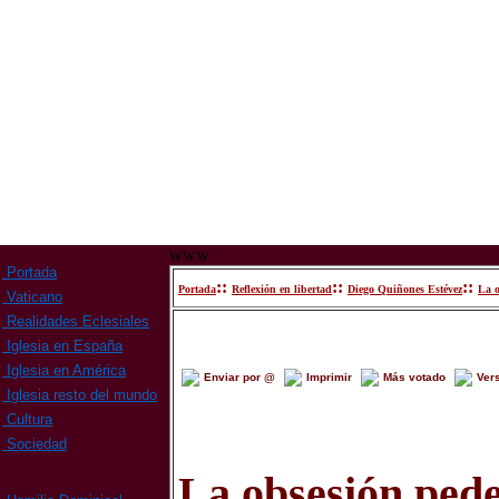
www
Portada
::
::
::
Portada
Reflexión en libertad
Diego Quiñones Estévez
La o
Vaticano
Realidades Eclesiales
Iglesia en España
Iglesia en América
Enviar por @
Imprimir
Más votado
Ver
Iglesia resto del mundo
Cultura
Sociedad
La obsesión pede