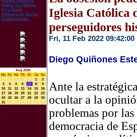
·
Homilia Dominical
·
Hablan los Obispos
Iglesia Católica 
·
Fe y Razón
·
Reflexion en libertad
·
Colaboraciones
perseguidores his
Fri, 11 Feb 2022 09:42:00
Diego Quiñones Est
Aug 2026
Mo
Tu
We
Th
Fr
Sa
Su
1
2
Ante la estratégica
3
4
5
6
7
8
9
10
11
12
13
14
15
16
17
18
19
20
21
22
23
ocultar a la opini
24
25
26
27
28
29
30
31
problemas por las 
democracia de Espa