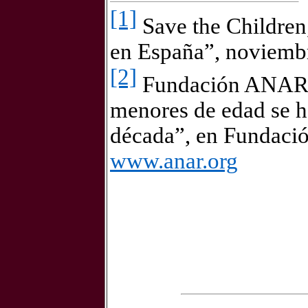
[1]
Save the Children,
en España”, noviemb
[2]
Fundación ANAR, 
menores de edad se ha
década”, en Fundaci
www.anar.org