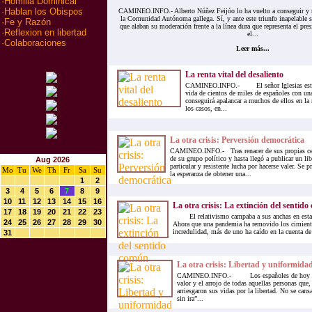
·
Homilia Dominical
·
Hablan los Obispos
CAMINEO.INFO.- Alberto Núñez Feijóo lo ha vuelto a conseguir y r
la Comunidad Autónoma gallega. Sí, y ante este triunfo inapelable s
·
Fe y Razón
que alaban su moderación frente a la línea dura que representa el pre
·
Reflexion en libertad
el...
·
Colaboraciones
Leer más...
La renta vital del desaliento
CAMINEO.INFO.- El señor Iglesias está e
vida de cientos de miles de españoles con u
conseguirá apalancar a muchos de ellos en la 
los casos, en...
La otra crisis: Perversión democrática
CAMINEO.INFO.- Tras renacer de sus propias ceni
de su grupo político y hasta llegó a publicar un li
Aug 2026
particular y resistente lucha por hacerse valer. Se p
Mo
Tu
We
Th
Fr
Sa
Su
la esperanza de obtener una...
1
2
3
4
5
6
7
8
9
10
11
12
13
14
15
16
La otra crisis: La extinción del sentid
17
18
19
20
21
22
23
El relativismo campaba a sus anchas en est
24
25
26
27
28
29
30
Ahora que una pandemia ha removido los cimient
incredulidad, más de uno ha caído en la cuenta de
31
La otra crisis: Libertad y uniformida
CAMINEO.INFO.- Los españoles de hoy en 
valor y el arrojo de todas aquellas personas que,
arriesgaron sus vidas por la libertad. No se cans
sin ira”...