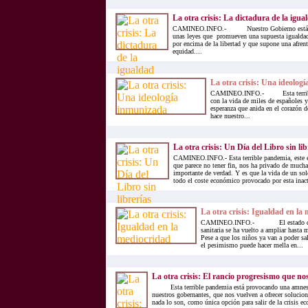
La otra crisis: La dictadura de la igua
CAMINEO.INFO.- Nuestro Gobierno está emp
unas leyes que promueven una supuesta igualdad
por encima de la libertad y que supone una afrenta
equidad....
La otra crisis: Una ideolog
CAMINEO.INFO.- Esta terrible
con la vida de miles de españoles y
esperanza que anida en el corazón d
hace nuestro...
La otra crisis: Un Día del Libro sin lib
CAMINEO.INFO.- Esta terrible pandemia, este es
que parece no tener fin, nos ha privado de mucha
importante de verdad. Y es que la vida de un so
todo el coste económico provocado por esta inact
La otra crisis: Igualdad en la
CAMINEO.INFO.- El estado de al
sanitaria se ha vuelto a ampliar hasta
Pese a que los niños ya van a poder sal
el pesimismo puede hacer mella en...
La otra crisis: El rancio progresismo que no
Esta terrible pandemia está provocando una amnesia
nuestros gobernantes, que nos vuelven a ofrecer solucion
nada lo son, como única opción para salir de la crisis e