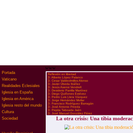
www
Portada
·
Reflexión en libertad
·
D. Alberto López Palanco
Vaticano
·
D. Cesar Valdeolmillos Alonso
·
D. Javier Úbeda Ibáñez
Realidades Eclesiales
·
D. Jesús Asensi Vendrell
·
D. Desiderio Parrilla Martínez
Iglesia en España
·
D. Diego Quiñones Estévez
·
D. Pedro Luis Llera Vázquez
Iglesia en América
·
D. Jorge Hernández Mollar
·
D. Francisco Rodríguez Barragán
Iglesia resto del mundo
·
D. José Antonio Pineda
·
D. Pepita Taboada Jaén
Cultura
·
D. José Manuel González Pérez
La otra crisis: Una tibia modera
Sociedad