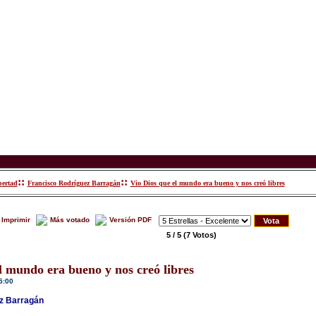
::
::
bertad
Francisco Rodríguez Barragán
Vio Dios que el mundo era bueno y nos creó libres
Imprimir
Más votado
Versión PDF
5 / 5
(7 Votos)
l mundo era bueno y nos creó libres
5:00
z Barragán