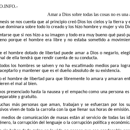
.INFO.-
Amar a Dios sobre todas las cosas no es una a
énesis se nos cuenta que al principio creó Dios los cielos y la tierra 
ue dominara sobre todo lo creado y los hizo hombre y mujer y vio D
tarse que si nos hizo a su imagen y todo era muy bueno qué pasó pa
eno porque el hombre era libre y no estaba sometido a movimient
 el hombre dotado de libertad puede amar a Dios o negarlo, elegir
inal de ella tendrá que rendir cuenta de su conducta.
todos los hombres se salven y no ha escatimado medios para logra
aceptarlo y mantener que es el dueño absoluto de su existencia.
o el hombre de libertad para que libremente lo amara y amaran entr
ieren el mal al bien.
mos presenciado hasta la nausea y el empacho como una persona es
eparable y gratuito.
chas más personas que aman, trabajan y se esfuerzan por los suy
ivos viven de toda la carroña con la que llenar sus horas de emisión.
s medios de comunicación de masas están al servicio de todas las id
género, la corrupción del lenguaje o la corrupción política y económic