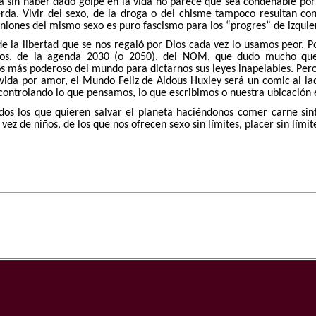
ica sin haber dado golpe en la vida no parece que sea condenable po
erda. Vivir del sexo, de la droga o del chisme tampoco resultan co
uniones del mismo sexo es puro fascismo para los “progres” de izquie
 de la libertad que se nos regaló por Dios cada vez lo usamos peor.
os, de la agenda 2030 (o 2050), del NOM, que dudo mucho que
s más poderoso del mundo para dictarnos sus leyes inapelables. Pero
 vida por amor, el Mundo Feliz de Aldous Huxley será un comic al l
controlando lo que pensamos, lo que escribimos o nuestra ubicación e
dos los que quieren salvar el planeta haciéndonos comer carne sin
 vez de niños, de los que nos ofrecen sexo sin límites, placer sin lími