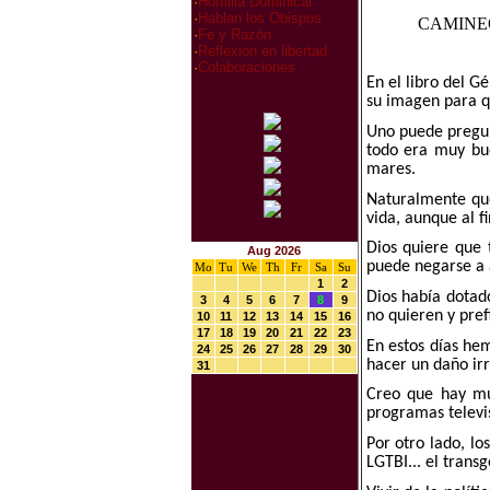
·
Homilia Dominical
·
Hablan los Obispos
CAMINEO
·
Fe y Razón
·
Reflexion en libertad
·
Colaboraciones
En el libro del G
su imagen para q
Uno puede pregun
todo era muy bu
mares.
Naturalmente que
vida, aunque al f
Dios quiere que 
Aug 2026
puede negarse a 
Mo
Tu
We
Th
Fr
Sa
Su
1
2
Dios había dotad
3
4
5
6
7
8
9
no quieren y pref
10
11
12
13
14
15
16
17
18
19
20
21
22
23
En estos días he
24
25
26
27
28
29
30
hacer un daño irr
31
Creo que hay mu
programas televis
Por otro lado, lo
LGTBI... el trans