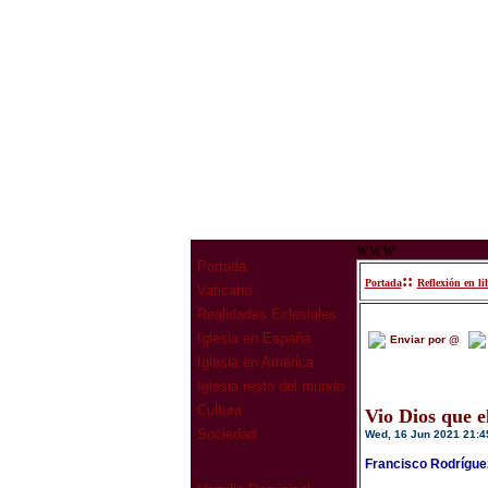
www
Portada
::
Portada
Reflexión en li
Vaticano
Realidades Eclesiales
Iglesia en España
Enviar por @
Iglesia en América
Iglesia resto del mundo
Cultura
Vio Dios que e
Sociedad
Wed, 16 Jun 2021 21:4
Francisco Rodrígue