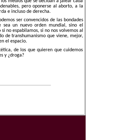
r los medios que se decidan a jalear cada
ndenables, pero oponerse al aborto, a la
rda e incluso de derecha.
 Podemos ser convencidos de las bondades
 sea un nuevo orden mundial, sino el
 si no espabilamos, si no nos volvemos al
ado de transhumanismo que viene, mejor,
n el espacio.
tética, de los que quieren que cuidemos
tes y ¿droga?