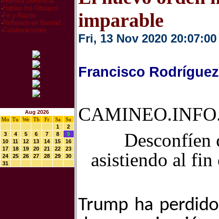
·
Homilia Dominical
·
Hablan los Obispos
imparable
·
Fe y Razón
·
Reflexion en libertad
·
Colaboraciones
Fri, 13 Nov 2020 20:07:00
Francisco Rodríguez
CAMINEO.INFO.
Aug 2026
Mo
Tu
We
Th
Fr
Sa
Su
1
2
Desconfíen 
3
4
5
6
7
8
9
10
11
12
13
14
15
16
17
18
19
20
21
22
23
asistiendo al fin
24
25
26
27
28
29
30
31
Trump ha perdido 