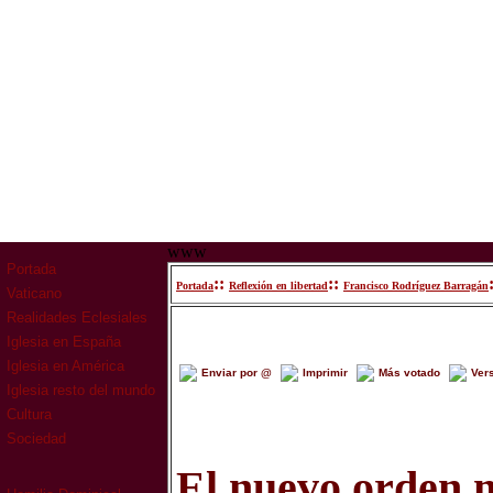
www
Portada
::
::
Portada
Reflexión en libertad
Francisco Rodríguez Barragán
Vaticano
Realidades Eclesiales
Iglesia en España
Iglesia en América
Enviar por @
Imprimir
Más votado
Ver
Iglesia resto del mundo
Cultura
Sociedad
El nuevo orden 