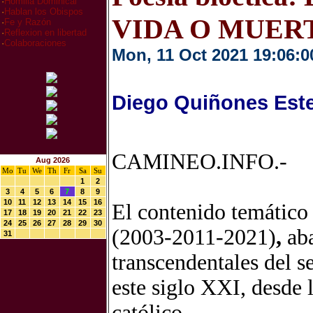
·
Homilia Dominical
·
Hablan los Obispos
VIDA O MUER
·
Fe y Razón
·
Reflexion en libertad
·
Colaboraciones
Mon, 11 Oct 2021 19:06:0
Diego Quiñones Est
CAMINEO.INFO.-
Aug 2026
Mo
Tu
We
Th
Fr
Sa
Su
1
2
3
4
5
6
7
8
9
10
11
12
13
14
15
16
El contenido temático
17
18
19
20
21
22
23
24
25
26
27
28
29
30
(2003-2011-2021)
,
aba
31
transcendentales del s
este siglo XXI, desde 
católico.