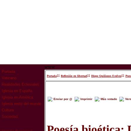
www
Portada
::
::
::
Portada
Reflexión en libertad
Diego Quiñones Estévez
Poe
Vaticano
Realidades Eclesiales
Iglesia en España
Iglesia en América
Enviar por @
Imprimir
Más votado
Ver
Iglesia resto del mundo
Cultura
Sociedad
Poesía bioétic