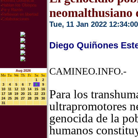
·
Homilia Dominical
·
Hablan los Obispos
neomalthusiano d
·
Fe y Razón
·
Reflexion en libertad
·
Colaboraciones
Tue, 11 Jan 2022 12:34:00
Diego Quiñones Est
CAMINEO.INFO.-
Aug 2026
Mo
Tu
We
Th
Fr
Sa
Su
1
2
3
4
5
6
7
8
9
10
11
12
13
14
15
16
Para los transhum
17
18
19
20
21
22
23
24
25
26
27
28
29
30
ultrapromotores n
31
genocida de la pob
humanos constitu