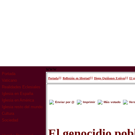
www
Portada
::
::
::
Portada
Reflexión en libertad
Diego Quiñones Estévez
El g
Vaticano
Realidades Eclesiales
Iglesia en España
Iglesia en América
Enviar por @
Imprimir
Más votado
Ver
Iglesia resto del mundo
Cultura
Sociedad
El genocidio pob