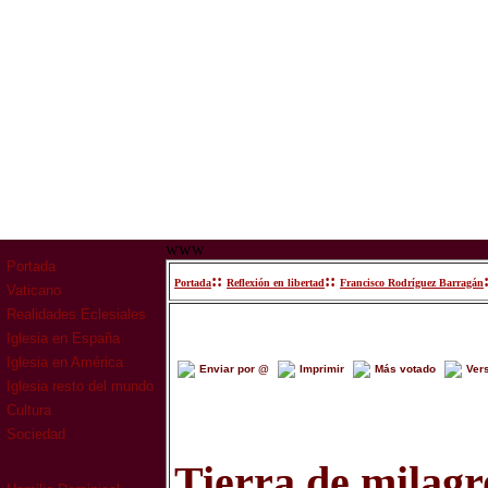
www
Portada
::
::
Portada
Reflexión en libertad
Francisco Rodríguez Barragán
Vaticano
Realidades Eclesiales
Iglesia en España
Iglesia en América
Enviar por @
Imprimir
Más votado
Ver
Iglesia resto del mundo
Cultura
Sociedad
Tierra de milagro