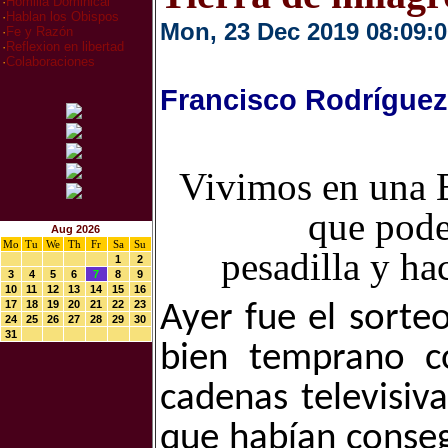
·
Homilia Dominical
·
Hablan los Obispos
Mon, 23 Dec 2019 08:09:0
·
Fe y Razón
·
Reflexion en libertad
·
Colaboraciones
Francisco Rodríguez
Vivimos en una E
que pod
Aug 2026
Mo
Tu
We
Th
Fr
Sa
Su
pesadilla y ha
1
2
3
4
5
6
7
8
9
10
11
12
13
14
15
16
17
18
19
20
21
22
23
Ayer fue el sorte
24
25
26
27
28
29
30
31
bien temprano c
cadenas televisiv
que habían conseg