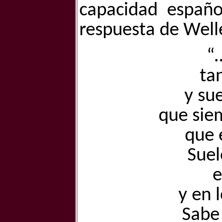
capacidad españo
respuesta de Welle
“
ta
y su
que siem
que 
Suel
e
y en 
Sabe