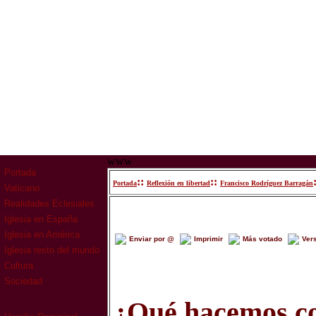
www
Portada
::
::
Portada
Reflexión en libertad
Francisco Rodríguez Barragán
Vaticano
Realidades Eclesiales
Iglesia en España
Iglesia en América
Enviar por @
Imprimir
Más votado
Ver
Iglesia resto del mundo
Cultura
Sociedad
¿Qué hacemos co