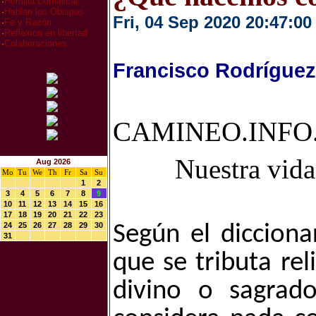
·
Homilia Dominical
·
Hablan los Obispos
Fri, 04 Sep 2020 20:47:00
·
Fe y Razón
·
Reflexion en libertad
·
Colaboraciones
Francisco Rodríguez
CAMINEO.INFO.
Nuestra vida
Aug 2026
Mo
Tu
We
Th
Fr
Sa
Su
1
2
3
4
5
6
7
8
9
10
11
12
13
14
15
16
17
18
19
20
21
22
23
24
25
26
27
28
29
30
Según el dicciona
31
que se tributa re
divino o sagra