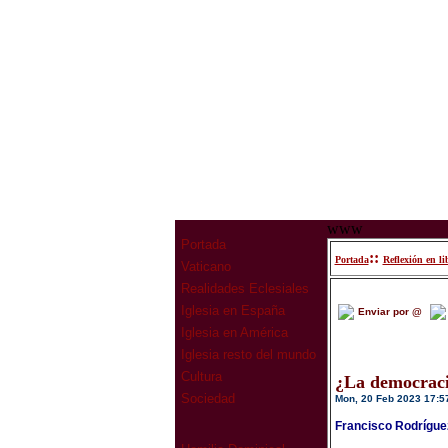
www
Portada
::
Portada
Reflexión en li
Vaticano
Realidades Eclesiales
Iglesia en España
Enviar por @
Iglesia en América
Iglesia resto del mundo
Cultura
¿La democraci
Sociedad
Mon, 20 Feb 2023 17:5
Francisco Rodrígue