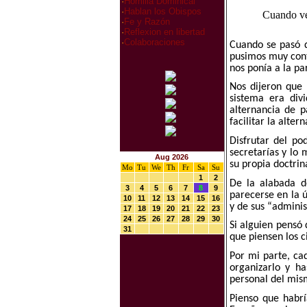
·
Homilia Dominical
·
Hablan los Obispos
Cuando veo
·
Fe y Razón
·
Reflexion en libertad
·
Colaboraciones
Cuando se pasó d
pusimos muy conte
nos ponía a la pa
Nos dijeron que
sistema era div
alternancia de p
facilitar la alte
Disfrutar del po
secretarías y lo
Aug 2026
su propia doctrina
Mo
Tu
We
Th
Fr
Sa
Su
1
2
De la alabada d
3
4
5
6
7
8
9
parecerse en la 
10
11
12
13
14
15
16
y de sus “adminis
17
18
19
20
21
22
23
24
25
26
27
28
29
30
Si alguien pensó
31
que piensen los 
Por mi parte, ca
organizarlo y h
personal del mis
Pienso que habrí