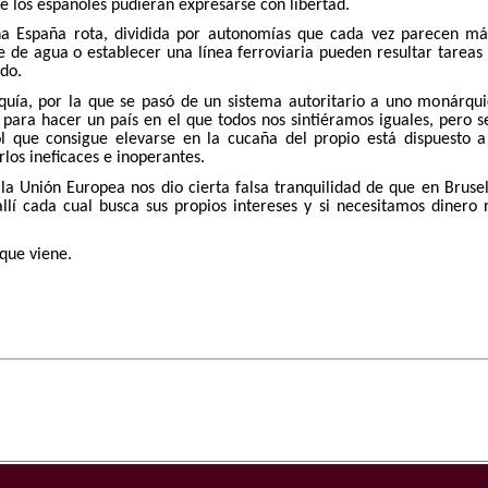
e los españoles pudieran expresarse con libertad.
a España rota, dividida por autonomías que cada vez parecen más
e de agua o establecer una línea ferroviaria pueden resultar tarea
do.
quía, por la que se pasó de un sistema autoritario a uno monárquic
 para hacer un país en el que todos nos sintiéramos iguales, pero s
 que consigue elevarse en la cucaña del propio está dispuesto a
rlos ineficaces e inoperantes.
la Unión Europea nos dio cierta falsa tranquilidad de que en Bruse
lí cada cual busca sus propios intereses y si necesitamos dinero 
que viene.