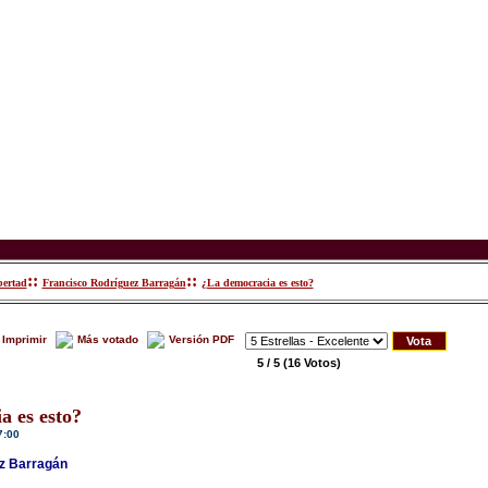
::
::
bertad
Francisco Rodríguez Barragán
¿La democracia es esto?
Imprimir
Más votado
Versión PDF
5 / 5
(16 Votos)
a es esto?
7:00
z Barragán