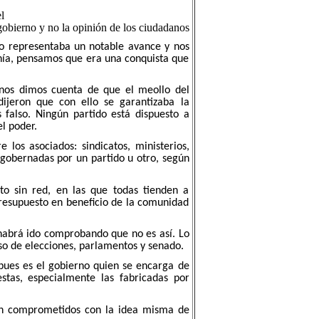
l
gobierno y no la opinión de los ciudadanos
lo representaba un notable avance y nos
anía, pensamos que era una conquista que
 nos dimos cuenta de que el meollo del
ijeron que con ello se garantizaba la
falso. Ningún partido está dispuesto a
el poder.
 los asociados: sindicatos, ministerios,
 gobernadas por un partido u otro, según
o sin red, en las que todas tienden a
resupuesto en beneficio de la comunidad
habrá ido comprobando que no es así. Lo
so de elecciones, parlamentos y senado.
 pues es el gobierno quien se encarga de
stas, especialmente las fabricadas por
ran comprometidos con la idea misma de