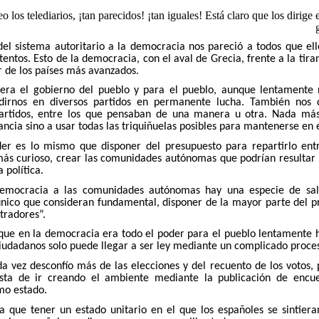
 los telediarios, ¡tan parecidos! ¡tan iguales! Está claro que los dirige e
el sistema autoritario a la democracia nos pareció a todos que el
ntos. Esto de la democracia, con el aval de Grecia, frente a la tir
r de los países más avanzados.
 era el gobierno del pueblo y para el pueblo, aunque lentamente
idirnos en diversos partidos en permanente lucha. También nos d
artidos, entre los que pensaban de una manera u otra. Nada más 
rnancia sino a usar todas las triquiñuelas posibles para mantenerse en 
der es lo mismo que disponer del presupuesto para repartirlo entre
 más curioso, crear las comunidades autónomas que podrían resultar
 política.
emocracia a las comunidades autónomas hay una especie de salt
único que consideran fundamental, disponer de la mayor parte del p
tradores”.
 que en la democracia era todo el poder para el pueblo lentamente 
ciudadanos solo puede llegar a ser ley mediante un complicado proce
da vez desconfío más de las elecciones y del recuento de los votos,
asta de ir creando el ambiente mediante la publicación de encue
mo estado.
a que tener un estado unitario en el que los españoles se sintie