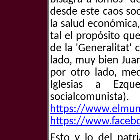
desde este caos soc
la salud económica, 
tal el propósito qu
de la 'Generalitat'
lado, muy bien Juan
por otro lado, med
Iglesias a Ezqu
socialco
https://www.elmun
https://www.faceb
Esto y lo del pat