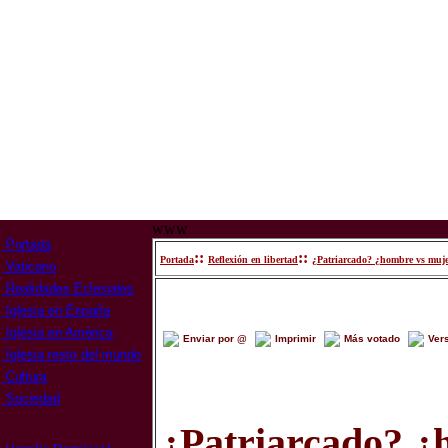
www
Portada
::
::
Portada
Reflexión en libertad
¿Patriarcado? ¿hombre vs muje
Vaticano
Realidades Eclesiales
Iglesia en España
Iglesia en América
Enviar por @
Imprimir
Más votado
Ver
Iglesia resto del mundo
Cultura
Sociedad
¿Patriarcado? ¿