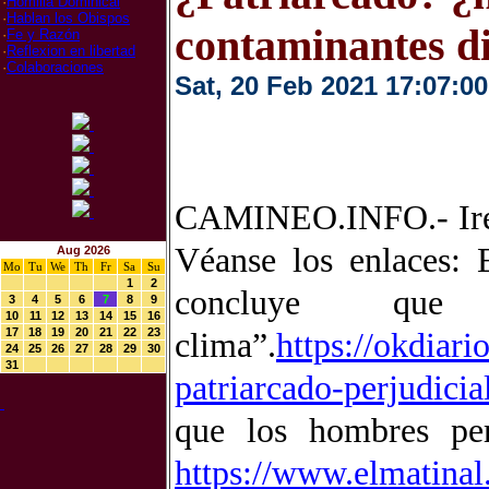
·
Homilia Dominical
·
Hablan los Obispos
contaminantes d
·
Fe y Razón
·
Reflexion en libertad
·
Colaboraciones
Sat, 20 Feb 2021 17:07:00
CAMINEO.INFO.- Irene
Véanse los enlaces: 
Aug 2026
Mo
Tu
We
Th
Fr
Sa
Su
1
2
concluye que
3
4
5
6
7
8
9
10
11
12
13
14
15
16
17
18
19
20
21
22
23
clima”
.
https://okdiar
24
25
26
27
28
29
30
31
patriarcado-perjudici
que los hombres per
https://www.elmatinal