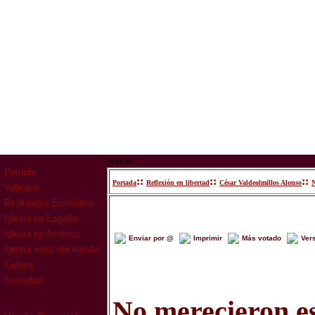
www
Portada
::
::
::
Portada
Reflexión en libertad
César Valdeolmillos Alonso
N
Vaticano
Realidades Eclesiales
Iglesia en España
Iglesia en América
Enviar por @
Imprimir
Más votado
Ver
Iglesia resto del mundo
Cultura
Sociedad
No merecieron e