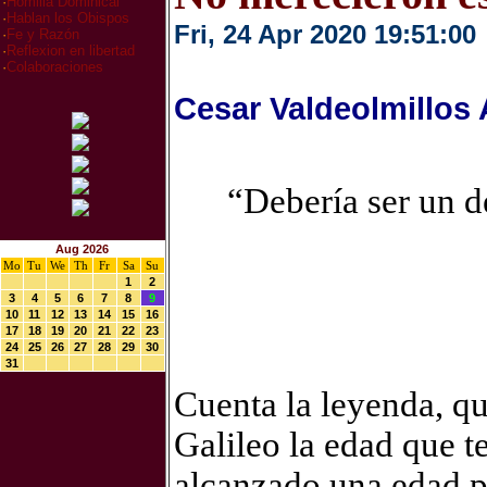
·
Homilia Dominical
·
Hablan los Obispos
Fri, 24 Apr 2020 19:51:00
·
Fe y Razón
·
Reflexion en libertad
·
Colaboraciones
Cesar Valdeolmillos
“Debería ser un d
Aug 2026
Mo
Tu
We
Th
Fr
Sa
Su
1
2
3
4
5
6
7
8
9
10
11
12
13
14
15
16
17
18
19
20
21
22
23
24
25
26
27
28
29
30
31
Cuenta la leyenda, qu
Galileo la edad que t
alcanzado una edad p