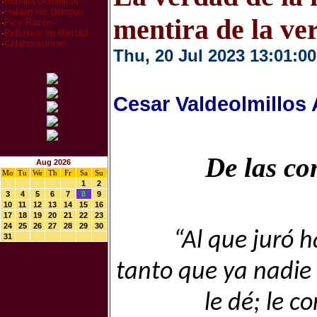
·
Homilia Dominical
·
Hablan los Obispos
mentira de la ve
·
Fe y Razón
·
Reflexion en libertad
·
Colaboraciones
Thu, 20 Jul 2023 13:01:00
Cesar Valdeolmillos
De las co
Aug 2026
Mo
Tu
We
Th
Fr
Sa
Su
1
2
3
4
5
6
7
8
9
10
11
12
13
14
15
16
17
18
19
20
21
22
23
24
25
26
27
28
29
30
“Al que juró h
31
tanto que ya nadie 
le dé; le c