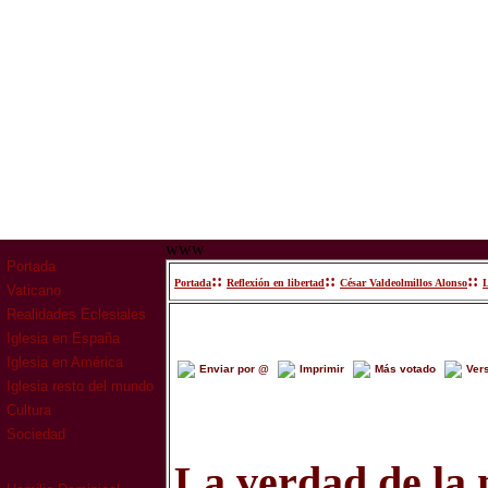
www
Portada
::
::
::
Portada
Reflexión en libertad
César Valdeolmillos Alonso
L
Vaticano
Realidades Eclesiales
Iglesia en España
Iglesia en América
Enviar por @
Imprimir
Más votado
Ver
Iglesia resto del mundo
Cultura
Sociedad
La verdad de la 