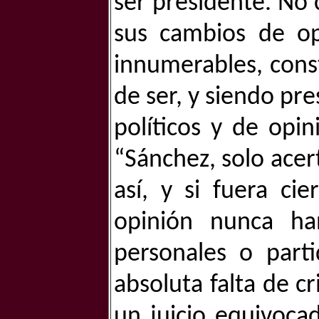
ser presidente. No 
sus cambios de opi
innumerables, const
de ser, y siendo pre
políticos y de opi
“Sánchez, solo acer
así, y si fuera ci
opinión nunca han
personales o part
absoluta falta de c
un juicio equivoca