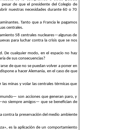
 pesar de que el presidente del Colegio de
cubrir nuestras necesidades durante 60 o 70
taminantes. Tanto que a Francia le pagamos
as centrales.
ionamiento 58 centrales nucleares—algunas de
vas para luchar contra la crisis que se nos
ad. De cualquier modo, en el espacio no hay
raría de sus consecuencias?
urarse de que no se puedan volver a poner en
 dispone a hacer Alemania, en el caso de que
as minas y volar las centrales térmicas que
 el mundo— son acciones que generan paro, y
s —no siempre amigos— que se benefician de
a contra la preservación del medio ambiente
eza», es la aplicación de un comportamiento