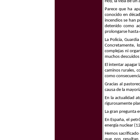
Hoy, la vida de un
Parece que ha ap
conocido en década
incendios se han p
detenido como ac
prolongarse hasta 
La Policía, Guardia
Concretamente, lo
complejas ni organ
muchos descuidos
El intentar apagar 
caminos rurales, c
como consecuencia 
Gracias al pastore
causa de la mayorí
En la actualidad a
rigurosamente plan
La gran pregunta e
En España, el petró
energía nuclear (12
Hemos sacrificado 
que nos resultan