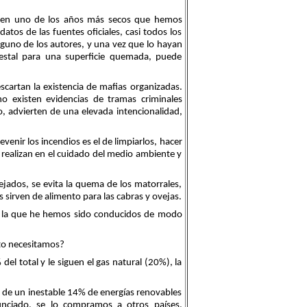
 en uno de los años más secos que hemos
os de las fuentes oficiales, casi todos los
guno de los autores, y una vez que lo hayan
estal para una superficie quemada, puede
escartan la existencia de mafias organizadas.
o existen evidencias de tramas criminales
o, advierten de una elevada intencionalidad,
venir los incendios es el de limpiarlos, hacer
 realizan en el cuidado del medio ambiente y
jados, se evita la quema de los matorrales,
sirven de alimento para las cabras y ovejas.
, a la que he hemos sido conducidos de modo
to necesitamos?
el total y le siguen el gas natural (20%), la
d de un inestable 14% de energías renovables
nciado, se lo compramos a otros países,