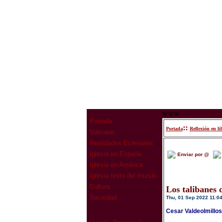
www
Portada
::
Portada
Reflexión en li
Vaticano
Realidades Eclesiales
Iglesia en España
Enviar por @
Iglesia en América
Iglesia resto del mundo
Cultura
Los talibanes 
Sociedad
Thu, 01 Sep 2022 11:0
Cesar Valdeolmillo