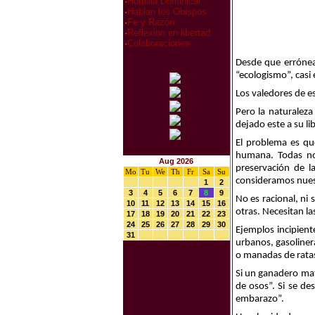
·
Homilia Dominical
·
Hablan los Obispos
·
Fe y Razón
·
Reflexion en libertad
·
Colaboraciones
Desde que errónea
“ecologismo”, casi 
Los valedores de e
Pero la naturaleza
dejado este a su li
El problema es que
humana. Todas nos
Aug 2026
preservación de la
Mo
Tu
We
Th
Fr
Sa
Su
consideramos nuest
1
2
3
4
5
6
7
8
9
No es racional, ni
10
11
12
13
14
15
16
otras. Necesitan la
17
18
19
20
21
22
23
24
25
26
27
28
29
30
Ejemplos incipien
31
urbanos, gasoliner
o manadas de ratas
Si un ganadero mat
de osos”. Si se de
embarazo”.