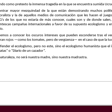
zando como pretexto la inmensa tragedia en la que se encuentra sumida Ucra
ncontrar mayor mezquindad de la que están demostrando muchos políti
toralista y la de aquellos medios de comunicación que les hacen el jueg
’s de los que no estaría de más conocer, cuales son y de donde salen,
gantescas campañas internacionales a favor de su supuesto ecologismo y e
do.
ásemos a conocer los oscuros intereses que pueden esconderse tras el ve
eran rojos —como los tomates, pero de vergüenza— en el caso de que la tuv
ender el ecologismo, pero no este, sino
el ecologismo humanista que el 
atas” o “Diario de un cazador”.
 naturaleza, no será nuestra madre, sino nuestra madrastra.