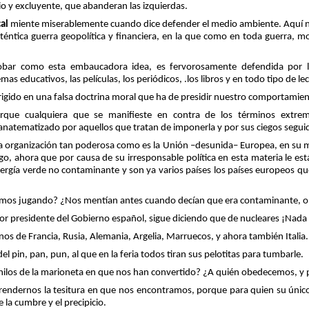
io y excluyente, que abanderan las izquierdas.
al
miente miserablemente cuando dice defender el medio ambiente. Aquí no s
téntica guerra geopolítica y financiera, en la que como en toda guerra, 
obar como esta embaucadora idea, es fervorosamente defendida por l
emas educativos, las películas, los periódicos, .los libros y en todo tipo de le
erigido en una falsa doctrina moral que ha de presidir nuestro comportamien
orque cualquiera que se manifieste en contra de los términos extrem
atematizado por aquellos que tratan de imponerla y por sus ciegos segui
na organización tan poderosa como es la Unión –desunida– Europea, en su
go, ahora que por causa de su irresponsable política en esta materia le est
ergía verde no contaminante y son ya varios países los países europeos que 
mos jugando? ¿Nos mentían antes cuando decían que era contaminante, o n
or presidente del Gobierno español, sigue diciendo que de nucleares ¡Nada
os de Francia, Rusia, Alemania, Argelia, Marruecos, y ahora también Italia.
 pin, pan, pun, al que en la feria todos tiran sus pelotitas para tumbarle.
ilos de la marioneta en que nos han convertido? ¿A quién obedecemos, y 
endernos la tesitura en que nos encontramos, porque para quien su único 
 la cumbre y el precipicio.