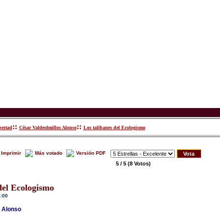
::
::
bertad
César Valdeolmillos Alonso
Los talibanes del Ecologismo
Imprimir
Más votado
Versión PDF
5 / 5
(8 Votos)
del Ecologismo
4:00
s Alonso