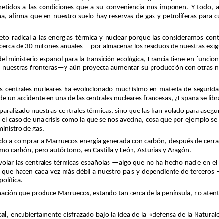
etidos a las condiciones que a su conveniencia nos imponen. Y todo, a
a, afirma que en nuestro suelo hay reservas de gas y petrolíferas para 
to radical a las energías térmica y nuclear porque las consideramos con
erca de 30 millones anuales— por almacenar los residuos de nuestras exigu
el ministerio español para la transición ecológica, Francia tiene en func
e nuestras fronteras—y aún proyecta aumentar su producción con otras nue
las centrales nucleares ha evolucionado muchísimo en materia de segurid
de un accidente en una de las centrales nucleares francesas, ¿España se lib
paralizado nuestras centrales térmicas, sino que las han volado para aseg
el caso de una crisis como la que se nos avecina, cosa que por ejemplo se
ministro de gas.
 a comprar a Marruecos energía generada con carbón, después de cerrar l
 carbón, pero autóctono, en Castilla y León, Asturias y Aragón.
y volar las centrales térmicas españolas —algo que no ha hecho nadie en
o que hacen cada vez más débil a nuestro país y dependiente de tercero
política.
ación que produce Marruecos, estando tan cerca de la península, no atent
cal
, encubiertamente disfrazado bajo la idea de la «defensa de la Natural