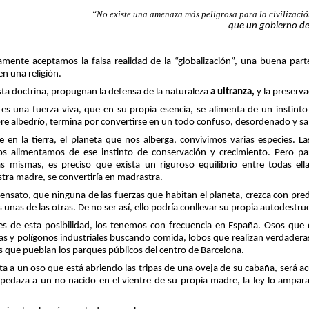
“No existe una amenaza más peligrosa para la civilizació
que un gobierno de
mente aceptamos la falsa realidad de la “globalización”, una buena part
en una religión.
sta doctrina, propugnan la defensa de la naturaleza
a ultranza,
y la preserv
 es una fuerza viva, que en su propia esencia, se alimenta de un instint
bre albedrío, termina por convertirse en un todo confuso, desordenado y salva
 en la tierra, el planeta que nos alberga, convivimos varias especies. Las
 alimentamos de ese instinto de conservación y crecimiento. Pero par
s mismas, es preciso que exista un riguroso equilibrio entre todas ella
ra madre, se convertiría en madrastra.
 sensato, que ninguna de las fuerzas que habitan el planeta, crezca con 
s unas de las otras. De no ser así, ello podría conllevar su propia autodestru
tes de esta posibilidad, los tenemos con frecuencia en España. Osos que
as y polígonos industriales buscando comida, lobos que realizan verdader
 que pueblan los parques públicos del centro de Barcelona.
a a un oso que está abriendo las tripas de una oveja de su cabaña, será ac
spedaza a un no nacido en el vientre de su propia madre, la ley lo ampar