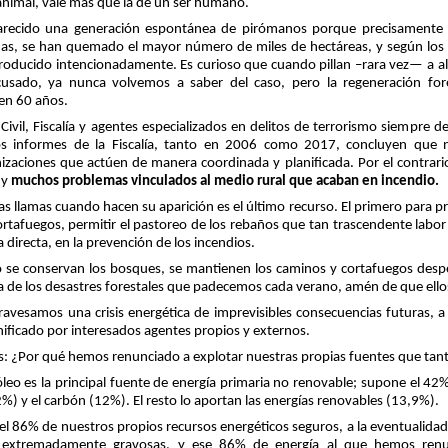
 animal, vale más que la de un ser humano.
arecido una generación espontánea de pirómanos porque precisamente
s, se han quemado el mayor número de miles de hectáreas, y según los dat
roducido intencionadamente. Es curioso que cuando pillan –rara vez— a al
usado, ya nunca volvemos a saber del caso, pero la regeneración for
en 60 años.
 Civil, Fiscalía y agentes especializados en delitos de terrorismo siempre d
s informes de la Fiscalía, tanto en 2006 como 2017, concluyen que n
izaciones que actúen de manera coordinada y planificada. Por el contrari
 y
muchos problemas vinculados al medio rural que acaban en incendio.
las llamas cuando hacen su aparición es el último recurso. El primero para pre
ortafuegos, permitir el pastoreo de los rebaños que tan trascendente labor
directa, en la prevención de los incendios.
o se conservan los bosques, se mantienen los caminos y cortafuegos despe
a de los desastres forestales que padecemos cada verano, amén de que ellos 
travesamos una crisis energética de imprevisibles consecuencias futuras
ificado por interesados agentes propios y externos.
s: ¿Por qué hemos renunciado a explotar nuestras propias fuentes que tan
leo es la principal fuente de energía primaria no renovable; supone el 42% d
%) y el carbón (12%). El resto lo aportan las energías renovables (13,9%).
el 86% de nuestros propios recursos energéticos seguros, a la eventualida
 extremadamente gravosas, y ese 86% de energía al que hemos renu