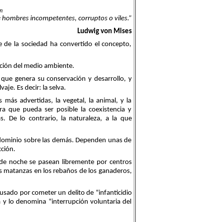
n
 hombres incompetentes, corruptos o viles.”
Ludwig von Mises
e de la sociedad ha convertido el concepto,
ación del medio ambiente.
o que genera su conservación y desarrollo, y
je. Es decir: la selva.
 más advertidas, la vegetal, la animal, y la
a que pueda ser posible la coexistencia y
s. De lo contrario, la naturaleza, a la que
predominio sobre las demás. Dependen unas de
cción.
 de noche se pasean libremente por centros
as matanzas en los rebaños de los ganaderos,
usado por cometer un delito de “infanticidio
a y lo denomina “interrupción voluntaria del