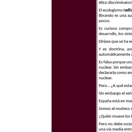
ético discriminator
El ecologismo
radic
librando es una au
pocos.
Es curioso compr
desarrollo, los sist
Diríase que se ha 
Y es doctrina, p
automáticamente an
Es falsa porque u
nuclear. Sin embar
declararla como en
nuclear.
Pero… ¿A qué esta
Sin embargo el señ
España está en man
Somos el muñeco del
¿Quién mueve los h
Pero no debe sorpr
una vía media entre