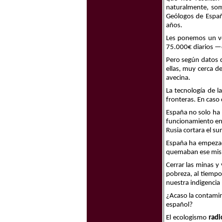
naturalmente, som
Geólogos de Españ
años.
Les ponemos un ve
75.000€ diarios —c
Pero según datos d
ellas, muy cerca d
avecina.
La tecnología de 
fronteras. En caso 
España no solo ha 
funcionamiento en 
Rusia cortara el su
España ha empezado
quemaban ese mismo
Cerrar las minas 
pobreza, al tiemp
nuestra indigencia 
¿Acaso la contamin
español?
El ecologismo
radi