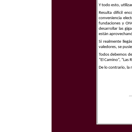
Y todo esto, utili
Resulta difícil e
conveniencia elec
fundaciones y ONG
desarrollar las gi
están aprovechan
Si realmente lleg
valedores, se pusi
Todos debemos def
“El Camino”, “Las R
De lo contrario, la