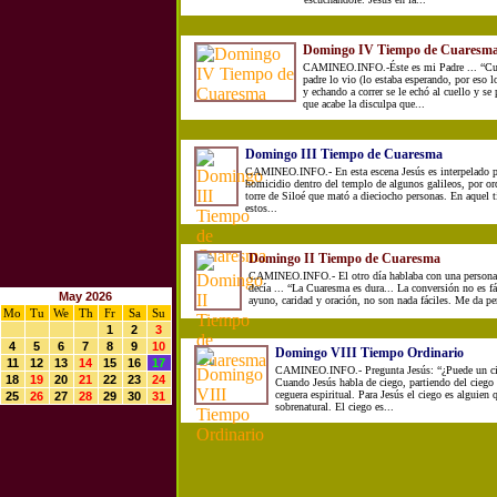
Domingo IV Tiempo de Cuaresm
CAMINEO.INFO.-Éste es mi Padre ... “Cuan
padre lo vio (lo estaba esperando, por eso 
y echando a correr se le echó al cuello y se
que acabe la disculpa que...
Domingo III Tiempo de Cuaresma
CAMINEO.INFO.- En esta escena Jesús es interpelado p
homicidio dentro del templo de algunos galileos, por ord
torre de Siloé que mató a dieciocho personas. En aquel 
estos...
Domingo II Tiempo de Cuaresma
CAMINEO.INFO.- El otro día hablaba con una persona
decía ... “La Cuaresma es dura... La conversión no es fá
May 2026
ayuno, caridad y oración, no son nada fáciles. Me da per
Mo
Tu
We
Th
Fr
Sa
Su
1
2
3
4
5
6
7
8
9
10
Domingo VIII Tiempo Ordinario
11
12
13
14
15
16
17
CAMINEO.INFO.- Pregunta Jesús: “¿Puede un cie
18
19
20
21
22
23
24
Cuando Jesús habla de ciego, partiendo del ciego f
ceguera espiritual. Para Jesús el ciego es alguien 
25
26
27
28
29
30
31
sobrenatural. El ciego es...