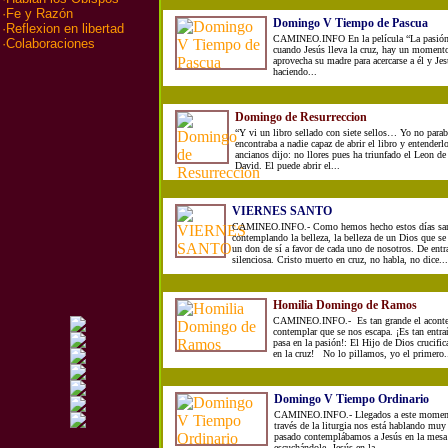
·
Fe y Razón
Domingo V Tiempo de Pascua
·
Reflexion en libertad
CAMINEO.INFO En la película “La pasión
·
Colaboraciones
cuando Jesús lleva la cruz, hay un moment
aprovecha su madre para acercarse a él y Je
haciendo...
Domingo de Resurreccion
“Y vi un libro sellado con siete sellos… Yo no parab
encontraba a nadie capaz de abrir el libro y entend
ancianos dijo: no llores pues ha triunfado el Leon de 
David. El puede abrir el...
VIERNES SANTO
CAMINEO.INFO.- Como hemos hecho estos días san
contemplando la belleza, la belleza de un Dios que se 
un don de sí a favor de cada uno de nosotros. De entra
silenciosa. Cristo muerto en cruz, no habla, no dice...
Homilia Domingo de Ramos
CAMINEO.INFO.- Es tan grande el aconte
contemplar que se nos escapa. ¡Es tan entr
pasa en la pasión!: El Hijo de Dios crucifi
en la cruz! No lo pillamos, yo el primero..
Domingo V Tiempo Ordinario
CAMINEO.INFO.- Llegados a este momento
través de la liturgia nos está hablando m
pasado contemplábamos a Jesús en la mesa 
escuchándole. Jesús en la...