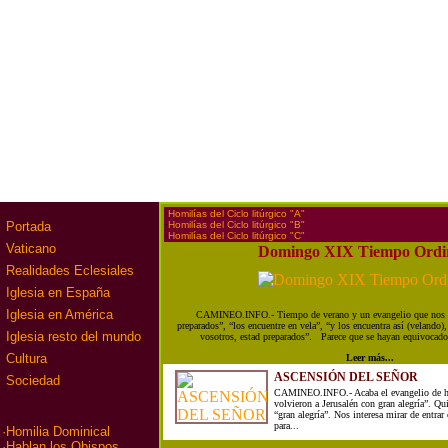
·
Homilías del Ciclo litúrgico "A"
·
Homilías del Ciclo litúrgico "B"
Portada
·
Homilías del Ciclo litúrgico "C"
Vaticano
Domingo XIX Tiempo Ordi
Realidades Eclesiales
Iglesia en España
Iglesia en América
CAMINEO.INFO.- Tiempo de verano y un evangelio que nos d
preparados”, “los encuentre en vela”, “y los encuentra así (velando
Iglesia resto del mundo
vosotros, estad preparados”. Parece que se hayan equivocado 
Cultura
Leer más...
ASCENSIÓN DEL SEÑOR
Sociedad
CAMINEO.INFO.- Acaba el evangelio de ho
volvieron a Jerusalén con gran alegría”. Qui
“gran alegría”. Nos interesa mirar de entrar
para...
·
Homilia Dominical
·
Hablan los Obispos