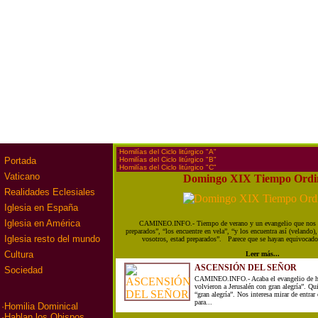
·
Homilías del Ciclo litúrgico "A"
·
Homilías del Ciclo litúrgico "B"
Portada
·
Homilías del Ciclo litúrgico "C"
Vaticano
Domingo XIX Tiempo Ordi
Realidades Eclesiales
Iglesia en España
Iglesia en América
CAMINEO.INFO.- Tiempo de verano y un evangelio que nos d
preparados”, “los encuentre en vela”, “y los encuentra así (velando
Iglesia resto del mundo
vosotros, estad preparados”. Parece que se hayan equivocado 
Cultura
Leer más...
ASCENSIÓN DEL SEÑOR
Sociedad
CAMINEO.INFO.- Acaba el evangelio de ho
volvieron a Jerusalén con gran alegría”. Qui
“gran alegría”. Nos interesa mirar de entrar
para...
·
Homilia Dominical
·
Hablan los Obispos