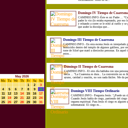
Domingo IV Tiempo de Cuaresm
CAMINEO.INFO.-Éste es mi Padre ... “Cuan
padre lo vio (lo estaba esperando, por eso 
y echando a correr se le echó al cuello y se
que acabe la disculpa que...
Domingo III Tiempo de Cuaresma
CAMINEO.INFO.- En esta escena Jesús es interpelado p
homicidio dentro del templo de algunos galileos, por ord
torre de Siloé que mató a dieciocho personas. En aquel 
estos...
Domingo II Tiempo de Cuaresma
CAMINEO.INFO.- El otro día hablaba con una persona
decía ... “La Cuaresma es dura... La conversión no es fá
May 2026
ayuno, caridad y oración, no son nada fáciles. Me da per
Mo
Tu
We
Th
Fr
Sa
Su
1
2
3
4
5
6
7
8
9
10
Domingo VIII Tiempo Ordinario
11
12
13
14
15
16
17
CAMINEO.INFO.- Pregunta Jesús: “¿Puede un cie
18
19
20
21
22
23
24
Cuando Jesús habla de ciego, partiendo del ciego f
ceguera espiritual. Para Jesús el ciego es alguien 
25
26
27
28
29
30
31
sobrenatural. El ciego es...