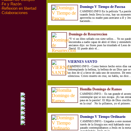
·
Fe y Razón
Domingo V Tiempo de Pascua
·
Reflexion en libertad
CAMINEO.INFO En la película “La pasión
·
Colaboraciones
cuando Jesús lleva la cruz, hay un moment
aprovecha su madre para acercarse a él y Je
haciendo...
Domingo de Resurreccion
“Y vi un libro sellado con siete sellos… Yo no parab
encontraba a nadie capaz de abrir el libro y entend
ancianos dijo: no llores pues ha triunfado el Leon de 
David. El puede abrir el...
VIERNES SANTO
CAMINEO.INFO.- Como hemos hecho estos días san
contemplando la belleza, la belleza de un Dios que se 
un don de sí a favor de cada uno de nosotros. De entra
silenciosa. Cristo muerto en cruz, no habla, no dice...
Homilia Domingo de Ramos
CAMINEO.INFO.- Es tan grande el aconte
contemplar que se nos escapa. ¡Es tan entr
pasa en la pasión!: El Hijo de Dios crucifi
en la cruz! No lo pillamos, yo el primero..
Domingo V Tiempo Ordinario
CAMINEO.INFO.- Llegados a este momento
través de la liturgia nos está hablando m
pasado contemplábamos a Jesús en la mesa 
escuchándole. Jesús en la...