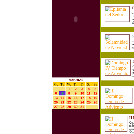
E
C
C
v
có
S
C
es
es
C
o
p
e
Mar 2023
Mo
Tu
We
Th
Fr
Sa
Su
1
2
3
4
5
6
7
8
9
10
11
12
13
14
15
16
17
18
19
20
21
22
23
24
25
26
27
28
29
30
31
II
Que
más
apar
“Co