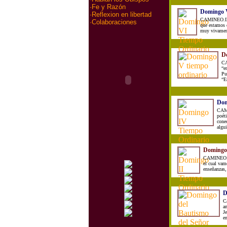
·
Fe y Razón
Domingo 
·
Reflexion en libertad
CAMINEO.INF
·
Colaboraciones
que estamos 
muy vivamente
D
CA
“e
Pu
“E
Dom
CAMI
poéti
cone
algui
Domingo 
CAMINEO.IN
el cual vam
enseñanzas,
D
C
a
Je
en