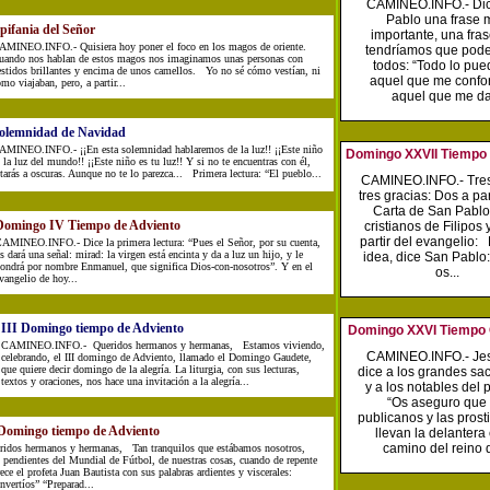
CAMINEO.INFO.- Di
Pablo una frase 
pifania del Señor
importante, una fra
AMINEO.INFO.- Quisiera hoy poner el foco en los magos de oriente.
tendríamos que pode
uando nos hablan de estos magos nos imaginamos unas personas con
todos: “Todo lo pue
estidos brillantes y encima de unos camellos. Yo no sé cómo vestían, ni
aquel que me confor
mo viajaban, pero, a partir...
aquel que me da.
olemnidad de Navidad
AMINEO.INFO.- ¡¡En esta solemnidad hablaremos de la luz!! ¡¡Este niño
Domingo XXVII Tiempo 
 la luz del mundo!! ¡¡Este niño es tu luz!! Y si no te encuentras con él,
tarás a oscuras. Aunque no te lo parezca... Primera lectura: “El pueblo...
CAMINEO.INFO.- Tres
tres gracias: Dos a par
Carta de San Pablo
Domingo IV Tiempo de Adviento
cristianos de Filipos 
partir del evangelio:
AMINEO.INFO.- Dice la primera lectura: “Pues el Señor, por su cuenta,
s dará una señal: mirad: la virgen está encinta y da a luz un hijo, y le
idea, dice San Pablo
ondrá por nombre Enmanuel, que significa Dios-con-nosotros”. Y en el
os...
vangelio de hoy...
III Domingo tiempo de Adviento
Domingo XXVI Tiempo 
CAMINEO.INFO.- Queridos hermanos y hermanas, Estamos viviendo,
CAMINEO.INFO.- Jes
celebrando, el III domingo de Adviento, llamado el Domingo Gaudete,
que quiere decir domingo de la alegría. La liturgia, con sus lecturas,
dice a los grandes sa
textos y oraciones, nos hace una invitación a la alegría...
y a los notables del 
“Os aseguro que 
publicanos y las prosti
 Domingo tiempo de Adviento
llevan la delantera 
camino del reino d
ridos hermanos y hermanas, Tan tranquilos que estábamos nosotros,
 pendientes del Mundial de Fútbol, de nuestras cosas, cuando de repente
ece el profeta Juan Bautista con sus palabras ardientes y viscerales:
nvertíos” “Preparad...