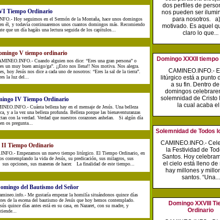
dos perfiles de perso
VI Tiempo Ordinario
nos pueden ser ilumi
para nosotros. a
O.- Hoy seguimos en el Sermón de la Montaña, hace unos domingos
en él, y todavía continuaremos unos cuantos domingos más. Recomiendo
motivado. Es aquel qu
 que un día hagáis una lectura seguida de los capítulos...
claro lo que...
omingo V tiempo ordinario
Domingo XXXII tiempo 
MINEO.INFO.- Cuando alguien nos dice: “Eres una gran persona” o
res un muy buen amigo/ga”. ¡¡Esto nos llena!! Nos motiva. Nos alegra.
CAMINEO.INFO.- E
es, hoy Jesús nos dice a cada uno de nosotros: “Eres la sal de la tierra”.
res la luz del...
litúrgico está a punto 
a su fin. Dentro d
domingos celebrare
solemnidad de Cristo
ingo IV Tiempo Ordinario
la cual acaba el.
NEO.INFO.- Cuánta belleza hay en el mensaje de Jesús. Una belleza
ca, y a la vez una belleza profunda. Belleza porque las bienaventuranzas
ctan con la verdad. Verdad que nuestros corazones anhelan. Si algún día
en os pregunta...
Solemnidad de Todos l
CAMINEO.INFO.- Cel
II Tiempo Ordinario
la Festividad de Tod
FO.- Empezamos un nuevo tiempo litúrgico. El Tiempo Ordinario, en
Santos. Hoy celebra
os contemplando la vida de Jesús, su predicación, sus milagros, sus
el cielo está lleno de
 sus opciones, sus maneras de hacer. La finalidad de este tiempo...
hay millones y millo
santos. “Una...
omingo del Bautismo del Señor
amineo.info.- Me gustaría empezar la homilía situándonos quince días
ntes de la escena del bautismo de Jesús que hoy hemos contemplado.
Domingo XXVIII T
sús quince días antes está en su casa, en Nazaret, con su madre, y
Ordinario
tiende...