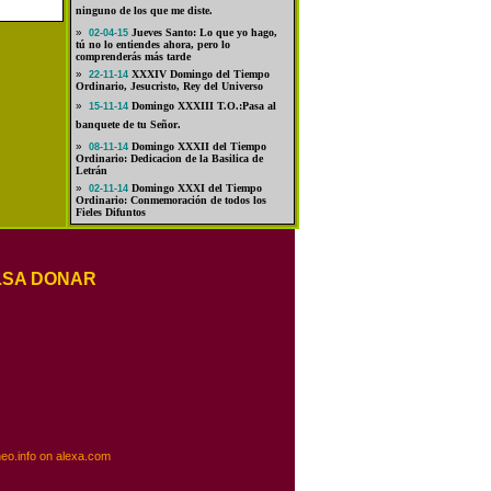
ninguno de los que me diste.
»
Jueves Santo: Lo que yo hago,
02-04-15
tú no lo entiendes ahora, pero lo
comprenderás más tarde
»
XXXIV Domingo del Tiempo
22-11-14
Ordinario, Jesucristo, Rey del Universo
»
Domingo XXXIII T.O.:Pasa al
15-11-14
banquete de tu Señor.
»
Domingo XXXII del Tiempo
08-11-14
Ordinario: Dedicacion de la Basilica de
Letrán
»
Domingo XXXI del Tiempo
02-11-14
Ordinario: Conmemoración de todos los
Fieles Difuntos
LSA DONAR