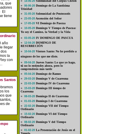
»
Solemnidad del Corpus Christi
14-06-20
na, que
»
Domingo de La Santísima
06-06-20
nadores
Trinidad
) El
»
Solemnidad de Pentecostés
31-05-20
e tiene
»
Ascensión del Señor
23-05-20
»
VI Domingo de Pascua
17-05-20
»
Domingo V Tiempo de Pascua:
10-05-20
Yo soy el Camino, la Verdad y la Vida
ordinario
»
IV DOMINGO DE PASCUA
03-05-20
l año
»
DOMINGO DE
12-04-20
RESURRECIÓN
de llegar
e dos
»
Viernes Santo: No he perdido a
10-04-20
mos la
ninguno de los que me diste.
 Rey con
»
Jueves Santo: Lo que yo hago,
09-04-20
..
tú no lo entiendes ahora, pero lo
comprenderás más tarde
»
Domingo de Ramos
05-04-20
»
Domingo V de Cuaresma
29-03-20
os Santos
»
Domingo IV de Cuaresma
22-03-20
ebramos
»
Domingo III tiempo de
15-03-20
os los
Cuaresma
mos que
»
Domingo II de Cuaresma
08-03-20
 santos,
»
Domingo I de Cuaresma
01-03-20
nes de
»
Domingo VII del Tiempo
22-02-20
Ordinario
»
Domingo VI del Tiempo
15-02-20
Ordinario
»
Domingo V del Tiempo
08-02-20
iempo
Ordinario
»
La Presentación de Jesús en el
01-02-20
Templo