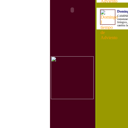
Doming
CAMINEO.
comenzar
litúrgico
cambia la