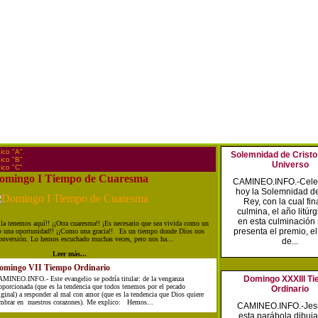
gico "A"
Solemnidad de Cristo
gico "B"
Universo
gico "C"
omingo I Tiempo de Cuaresma
CAMINEO.INFO.-Cel
hoy la Solemnidad de
Rey, con la cual fin
culmina, el año litúr
en esta culminación
tenemos aquí!! ¡¡Otra cuaresma!! ¡Es necesario que sea vivida como un
presenta el premio, e
o una oportunidad!! ¡¡Como una gracia!! Es un tiempo donde Dios nos
conversión. Lo hemos escuchado muchas veces, pero nos ha...
de...
Leer más...
omingo VII Tiempo Ordinario
Domingo XXXIII T
MINEO.INFO.- Este evangelio se podría titular: de la venganza
oporcionada (que es la tendencia que todos tenemos por el pecado
Ordinario
iginal) a responder al mal con amor (que es la tendencia que Dios quiere
mbrar en nuestros corazones). Me explico: Hemos...
CAMINEO.INFO.-Jes
esta parábola dibuj