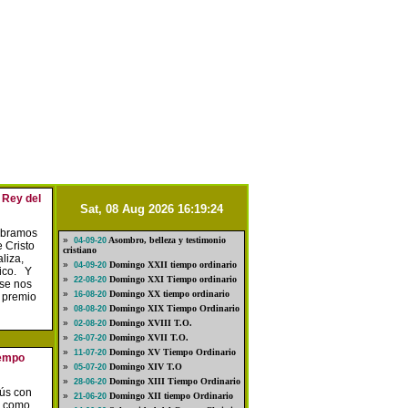
 Rey del
Sat, 08 Aug 2026 16:19:24
ebramos
»
Asombro, belleza y testimonio
04-09-20
 Cristo
cristiano
aliza,
»
Domingo XXII tiempo ordinario
04-09-20
gico. Y
»
Domingo XXI Tiempo ordinario
22-08-20
 se nos
»
Domingo XX tiempo ordinario
16-08-20
l premio
»
Domingo XIX Tiempo Ordinario
08-08-20
»
Domingo XVIII T.O.
02-08-20
»
Domingo XVII T.O.
26-07-20
»
Domingo XV Tiempo Ordinario
11-07-20
iempo
»
Domingo XIV T.O
05-07-20
»
Domingo XIII Tiempo Ordinario
28-06-20
ús con
»
Domingo XII tiempo Ordinario
21-06-20
a como