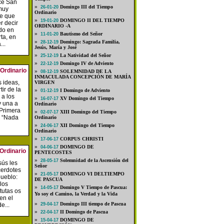
ce San
»
Domingo III del Tiempo
26-01-20
muy
Ordinario
se que
»
DOMINGO II DEL TIEMPO
19-01-20
r decir
ORDINARIO -A
do en
»
Bautismo del Señor
11-01-20
ta, en
»
Domingo: Sagrada Familia,
28-12-19
..
Jesús, María y José
»
La Natividad del Señor
25-12-19
»
Domingo IV de Adviento
22-12-19
Ordinario
»
SOLEMNIDAD DE LA
08-12-19
INMACULADA CONCEPCIÓN DE MARÍA
 ideas,
VIRGEN
tir de la
»
I Domingo de Adviento
01-12-19
 a los
»
XV Domingo del Tiempo
16-07-17
y una a
Ordinario
 Primera
»
XIII Domingo del Tiempo
02-07-17
: “Nada
Ordinario
»
XII Domingo del Tiempo
24-06-17
Ordinario
»
CORPUS CHRISTI
17-06-17
»
DOMINGO DE
04-06-17
Ordinario
PENTECOSTES
»
Solemnidad de la Ascensión del
28-05-17
ús les
Señor
cerdotes
»
DOMINGO VI DELTIEMPO
21-05-17
pueblo:
DE PASCUA
los
»
Domingo V Tiempo de Pascua:
14-05-17
tutas os
Yo soy el Camino, la Verdad y la Vida
en el
»
Domingo III tiempo de Pascua
e...
29-04-17
»
II Domingo de Pascua
22-04-17
»
DOMINGO DE
15-04-17