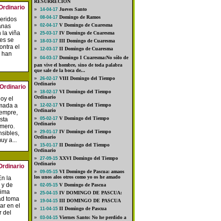
RESURRECIÓN
rdinario
»
Jueves Santo
14-04-17
»
Domingo de Ramos
08-04-17
eridos
»
V Domingo de Cuaresma
anas
02-04-17
 la viña
»
IV Domingo de Cuaresma
25-03-17
es se
»
III Domingo de Cuaresma
18-03-17
ontra el
»
II Domingo de Cuaresma
12-03-17
s han
»
Domingo I Cuaresma:No sólo de
04-03-17
pan vive el hombre, sino de toda palabra
que sale de la boca de...
»
VIII Domingo del Tiempo
26-02-17
Ordinario
Ordinario
»
VI Domingo del Tiempo
18-02-17
Ordinario
oy el
amada a
»
VI Domingo del Tiempo
12-02-17
Ordinario
iempre,
»
V Domingo del Tiempo
sta
05-02-17
Ordinario
imero.
»
IV Domingo del Tiempo
29-01-17
sibles,
Ordinario
uy a...
»
II Domingo del Tiempo
15-01-17
Ordinario
»
XXVI Domingo del Tiempo
27-09-15
Ordinario
Ordinario
»
VI Domingo de Pascua: amaos
09-05-15
los unos alos otros como yo os he amado
n la
 y de
»
V Domingo de Pascua
02-05-15
sima
»
IV DOMINGO DE PASCUA:
25-04-15
ad toma
»
III DOMINGO DE PASCUA
19-04-15
ar en el
»
II Domingo de Pascua
11-04-15
r del
»
Viernes Santo: No he perdido a
03-04-15