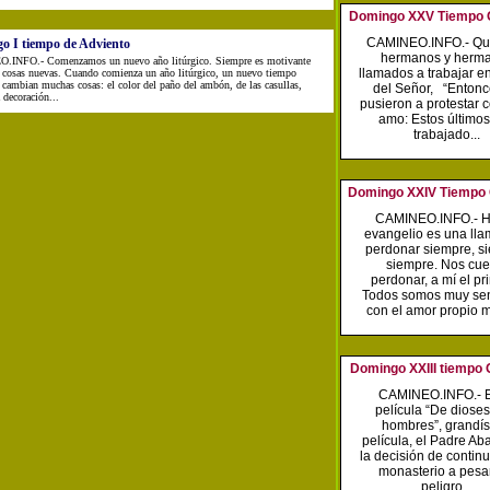
Domingo XXV Tiempo O
CAMINEO.INFO.- Qu
o I tiempo de Adviento
hermanos y herm
INFO.- Comenzamos un nuevo año litúrgico. Siempre es motivante
llamados a trabajar en
 cosas nuevas. Cuando comienza un año litúrgico, un nuevo tiempo
, cambian muchas cosas: el color del paño del ambón, de las casullas,
del Señor, “Entonc
 decoración...
pusieron a protestar c
amo: Estos último
trabajado...
Domingo XXIV Tiempo 
CAMINEO.INFO.- H
evangelio es una ll
perdonar siempre, s
siempre. Nos cue
perdonar, a mí el pr
Todos somos muy sen
con el amor propio m
Domingo XXIII tiempo 
CAMINEO.INFO.- E
película “De dioses
hombres”, grandí
película, el Padre Ab
la decisión de continu
monasterio a pesa
peligro...