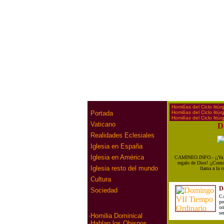
·
Homilías del Ciclo litúr
·
Homilías del Ciclo litúr
Portada
·
Homilías del Ciclo litúr
Vaticano
D
Realidades Eclesiales
Iglesia en España
Iglesia en América
CAMINEO.INFO.- ¡¡Ya la 
regalo de Dios! ¡¡Com
Iglesia resto del mundo
llama a la 
Cultura
D
Sociedad
CA
pr
or
se
·
Homilia Dominical
·
Hablan los Obispos