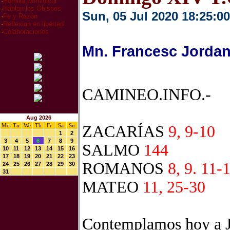
·
Homilia Dominical
·
Hablan los Obispos
Sun, 05 Jul 2020 18:25:00
·
Fe y Razón
·
Reflexion en libertad
·
Colaboraciones
Mn. Francesc Jordan
CAMINEO.INFO.-
Aug 2026
Mo
Tu
We
Th
Fr
Sa
Su
ZACARÍAS
9, 9-10
1
2
3
4
5
6
7
8
9
SALMO
144
10
11
12
13
14
15
16
17
18
19
20
21
22
23
ROMANOS
8, 9. 11-
24
25
26
27
28
29
30
31
MATEO
11, 25-30
Contemplamos hoy a Je