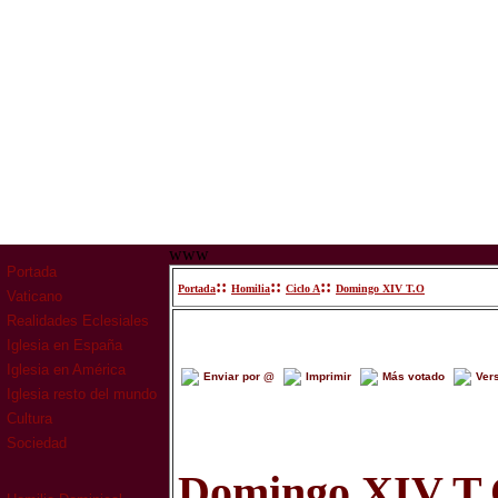
www
Portada
::
::
::
Portada
Homilia
Ciclo A
Domingo XIV T.O
Vaticano
Realidades Eclesiales
Iglesia en España
Iglesia en América
Enviar por @
Imprimir
Más votado
Ver
Iglesia resto del mundo
Cultura
Sociedad
Domingo XIV T