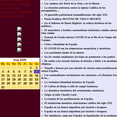
·
Homilia Dominical
»
Los caminos del Árbol de la Vida y de la Muerte
·
Hablan los Obispos
»
La obsesión pederasta contra la Iglesia Católica de los
·
Fe y Razón
perseguidores...
·
Reflexion en libertad
»
El genocidio poblacional neomalthusiano del siglo XXI.
·
Colaboraciones
»
Poesía bioética: DESTINO DE VIDA O MUERTE
»
En el Infierno de Dante Alighieri, la codicia histórica de los
políticos...
»
El anacrónico y herético nacionalismo eclesiástico catalán contra
bien común
»
Funeral de Estado laicista COVID-19 en el Día de la Virgen del
Carmen.
»
Crisis e identidad de España
»
El COVID-19 con las democracias eutanásicas y abortistas.
»
Las pandemias letales de la muerte
»
En los estados totalitarios: los hijos no pertenecen a los padres.
Aug 2026
»
De vuelta a los recortes laicistas al derecho y deber a la enseñan
Mo
Tu
We
Th
Fr
Sa
Su
religiosa.
1
2
»
Triunfo y fracaso por una moción de censura entre partidocraci
contra España.
3
4
5
6
7
8
9
»
Los nacionalismos secesionistas son contrarios a la Doctrina Soc
10
11
12
13
14
15
16
de la...
17
18
19
20
21
22
23
»
La verdadera identidad histórica de España
24
25
26
27
28
29
30
»
El Coliseo de Roma se tiñó de sangre luminosa.
31
»
La dictadura etnolátrica del secesionismo catalanista.
»
Elegía al niño Charlie Gard.
»
La tiranía de las partidocracias en España.
»
El neolaicismo masónico anticristiano católico del siglo XXI.
»
España en un futuro imperfecto por incierto e inseguro.
»
España en un futuro imperfecto por incierto e inseguro.
»
Por Andalucía, como por España: la liquidación de la enseñanz