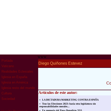
www
Portada
Diego Quiñones Estevez
Vaticano
Realidades Eclesiales
Iglesia en España
Iglesia en América
Co
Iglesia resto del mundo
Artículos de este autor:
Cultura
Sociedad
»
LA DICTADURA MARKETING CONTRA ESPAÑA
»
Tras las Elecciones 2023: hacia otra legislatura sin
responsabilidades morales...
»
En memoria del Papa Benedicto XVI.