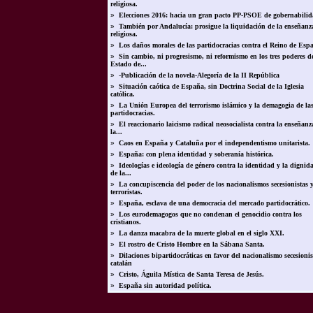
religiosa.
»
Elecciones 2016: hacia un gran pacto PP-PSOE de gobernabilid
»
También por Andalucía: prosigue la liquidación de la enseñanz
religiosa.
»
Los daños morales de las partidocracias contra el Reino de Esp
»
Sin cambio, ni progresismo, ni reformismo en los tres poderes d
Estado de...
»
-Publicación de la novela-Alegoría de la II República
»
Situación caótica de España, sin Doctrina Social de la Iglesia
católica.
»
La Unión Europea del terrorismo islámico y la demagogia de la
partidocracias.
»
El reaccionario laicismo radical neosocialista contra la enseñanz
la...
»
Caos en España y Cataluña por el independentismo unitarista.
»
España: con plena identidad y soberanía histórica.
»
Ideologías e ideología de género contra la identidad y la dignid
de la...
»
La concupiscencia del poder de los nacionalismos secesionistas 
terroristas.
»
España, esclava de una democracia del mercado partidocrático.
»
Los eurodemagogos que no condenan el genocidio contra los
cristianos.
»
La danza macabra de la muerte global en el siglo XXI.
»
El rostro de Cristo Hombre en la Sábana Santa.
»
Dilaciones bipartidocráticas en favor del nacionalismo secesionis
catalán
»
Cristo, Águila Mística de Santa Teresa de Jesús.
»
España sin autoridad política.