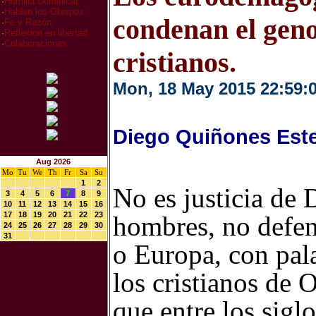
·
Homilia Dominical
·
Hablan los Obispos
condenan el geno
·
Fe y Razón
·
Reflexion en libertad
·
Colaboraciones
cristianos.
Mon, 18 May 2015 22:59:
Diego Quiñones Est
Aug 2026
Mo
Tu
We
Th
Fr
Sa
Su
1
2
No es justicia de
3
4
5
6
7
8
9
10
11
12
13
14
15
16
17
18
19
20
21
22
23
hombres, no defen
24
25
26
27
28
29
30
31
o Europa, con pal
los cristianos de 
que entre los sigl