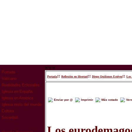
www
Portada
::
::
::
Portada
Reflexión en libertad
Diego Quiñones Estévez
Los 
Vaticano
Realidades Eclesiales
Iglesia en España
Iglesia en América
Enviar por @
Imprimir
Más votado
Ver
Iglesia resto del mundo
Cultura
Sociedad
Los eurodemago