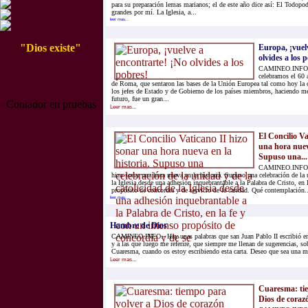
para su preparación lemas marianos; el de este año dice así: El Todopo
grandes por mí. La Iglesia, a...
leer mas...
"Dios existe"
Europa, ¡vuel
olvides a los 
CAMINEO.INFO.-
celebramos el 60 
de Roma, que sentaron las bases de la Unión Europea tal como hoy la
los jefes de Estado y de Gobierno de los países miembros, haciendo m
futuro, fue un gran...
Contador en pruebas
Leer mas...
El Concilio Va
una hora nueva
Supuso una...
CAMINEO.INFO.- 
hizo sonar una hora nueva en la historia. Supuso una celebración de la 
la Iglesia desde una adhesión inquebrantable a la Palabra de Cristo, en 
propósito de concordia y de servicio de la caridad. Qué contemplación..
leer mas...
Hambre de Dios
CAMINEO.INFO.- Hay unas palabras que san Juan Pablo II escribió en e
y a las que luego me referiré, que siempre me llenan de sugerencias, so
Cuaresma, cuando os estoy escribiendo esta carta. Deseo que sea una me
Leer mas...
Cuaresma: tie
Dios de coraz