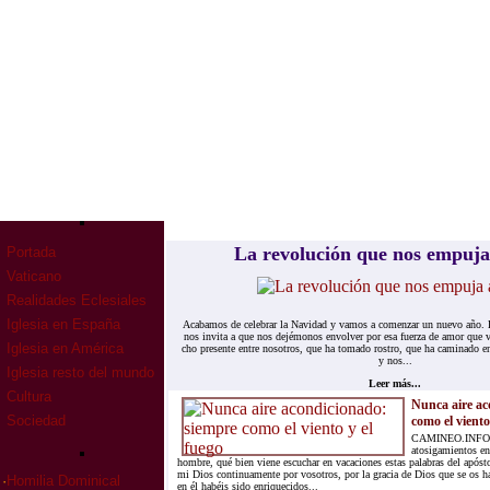
La re­vo­lu­ción que nos em­pu­
Portada
Vaticano
Realidades Eclesiales
Iglesia en España
Aca­ba­mos de ce­le­brar la Na­vi­dad y va­mos a co­men­zar un nue­vo año. El 
nos in­vi­ta a que nos de­jé­mo­nos en­vol­ver por esa fuer­za de amor que
Iglesia en América
cho pre­sen­te en­tre no­so­tros, que ha to­ma­do ros­tro, que ha ca­mi­na­do en
y nos...
Iglesia resto del mundo
Leer más...
Cultura
Nunca aire ac
Sociedad
como el viento
CAMINEO.INFO.- 
atosigamientos en 
hombre, qué bien viene escuchar en vacaciones estas palabras del apóst
mi Dios continuamente por vosotros, por la gracia de Dios que se os h
·
Homilia Dominical
en él habéis sido enriquecidos...