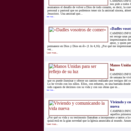
CAMINEO.INFO.- 
nos pide a todos 
asumamos el desafío de volver a Dios de todo corazón, es decir, la co
personal y pastoral que no podremos tener sin la amistad sincera, abie
Jesucristo. Una amistad que...
leer mas...
«Dadles vosot
CAMINEO.INFO.- L
est recoge unas p
impresionaron des
amor, y quien pe
permanece en Dios y Dios en él» (1 Jn 4,16). ¿Por qué me impresiona
ver...
Leer mas...
Manos Unidas 
luz
CAMINEO.INFO.- 
de semana he vivi
que os puede iluminar y ofrecer un camino realizado por testigos del
Lo he vivido con los niños. Ellos, con esfuerzo, en una barriada donde
sido capaces de decirnos con su vida y con sus obras que es...
leer mas...
Viviendo y c
nueva
CAMINEO.INFO.-
aquellos primeros 
¿Por qué su vida y su testimonio llamaban a incorporarse a tantos a la
quizá está en la gran novedad que la Iglesia anunciaba al mundo. Anunc
Leer mas...