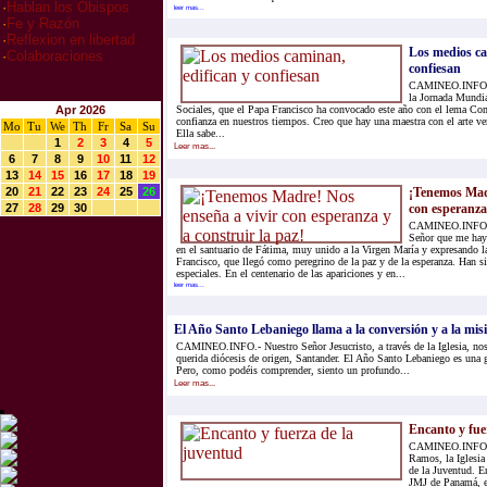
·
Hablan los Obispos
leer mas...
·
Fe y Razón
·
Reflexion en libertad
Los medios ca
·
Colaboraciones
confiesan
CAMINEO.INFO.-
la Jornada Mundi
Apr 2026
Sociales, que el Papa Francisco ha convocado este año con el lema Co
confianza en nuestros tiempos. Creo que hay una maestra con el arte v
Mo
Tu
We
Th
Fr
Sa
Su
Ella sabe...
1
2
3
4
5
Leer mas...
6
7
8
9
10
11
12
13
14
15
16
17
18
19
20
21
22
23
24
25
26
¡Tenemos Madr
27
28
29
30
con esperanza 
CAMINEO.INFO.- 
Señor que me haya
en el santuario de Fátima, muy unido a la Virgen María y expresando 
Francisco, que llegó como peregrino de la paz y de la esperanza. Han 
especiales. En el centenario de las apariciones y en...
leer mas...
El Año Santo Lebaniego llama a la conversión y a la mis
CAMINEO.INFO.- Nuestro Señor Jesucristo, a través de la Iglesia, nos
querida diócesis de origen, Santander. El Año Santo Lebaniego es una gr
Pero, como podéis comprender, siento un profundo...
Leer mas...
Encanto y fue
CAMINEO.INFO.- 
Ramos, la Iglesia
de la Juventud. En
JMJ de Panamá, e