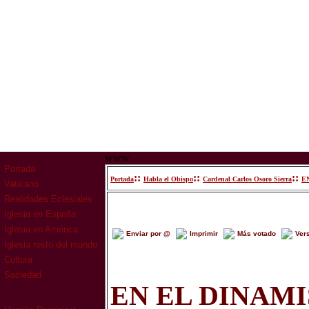
www
Portada
::
::
::
Portada
Habla el Obispo
Cardenal Carlos Osoro Sierra
E
Vaticano
Realidades Eclesiales
Iglesia en España
Iglesia en América
Enviar por @
Imprimir
Más votado
Ver
Iglesia resto del mundo
Cultura
Sociedad
EN EL DINAM