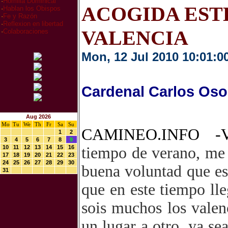
·
Homilia Dominical
ACOGIDA EST
·
Hablan los Obispos
·
Fe y Razón
·
Reflexion en libertad
VALENCIA
·
Colaboraciones
Mon, 12 Jul 2010 10:01:0
Cardenal Carlos Oso
Aug 2026
Mo
Tu
We
Th
Fr
Sa
Su
CAMINEO.INFO -V
1
2
3
4
5
6
7
8
9
10
11
12
13
14
15
16
tiempo de verano, me 
17
18
19
20
21
22
23
24
25
26
27
28
29
30
buena voluntad que es
31
que en este tiempo ll
sois muchos los valen
un lugar a otro, ya se