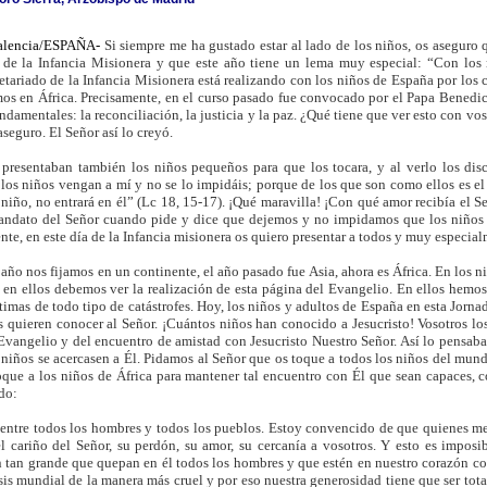
alencia/ESPAÑA-
Si siempre me ha gustado estar al lado de los niños, os aseguro
a de la Infancia Misionera y que este año tiene un lema muy especial: “Con los
retariado de la Infancia Misionera está realizando con los niños de España por los 
os en África. Precisamente, en el curso pasado fue convocado por el Papa Benedi
ndamentales: la reconciliación, la justicia y la paz. ¿Qué tiene que ver esto con vo
aseguro. El Señor así lo creyó.
 presentaban también los niños pequeños para que los tocara, y al verlo los disc
los niños vengan a mí y no se lo impidáis; porque de los que son como ellos es el 
iño, no entrará en él” (Lc 18, 15-17). ¡Qué maravilla! ¡Con qué amor recibía el S
andato del Señor cuando pide y dice que dejemos y no impidamos que los niños s
te, en este día de la Infancia misionera os quiero presentar a todos y muy especial
año nos fijamos en un continente, el año pasado fue Asia, ahora es África. En los n
y en ellos debemos ver la realización de esta página del Evangelio. En ellos hemos
timas de todo tipo de catástrofes. Hoy, los niños y adultos de España en esta Jorna
s quieren conocer al Señor. ¡Cuántos niños han conocido a Jesucristo! Vosotros los
Evangelio y del encuentro de amistad con Jesucristo Nuestro Señor. Así lo pensaba 
 niños se acercasen a Él. Pidamos al Señor que os toque a todos los niños del mu
que a los niños de África para mantener tal encuentro con Él que sean capaces, co
do:
 entre todos los hombres y todos los pueblos. Estoy convencido de que quienes mejo
l cariño del Señor, su perdón, su amor, su cercanía a vosotros. Y esto es impos
tan grande que quepan en él todos los hombres y que estén en nuestro corazón co
isis mundial de la manera más cruel y por eso nuestra generosidad tiene que ser tot