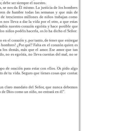
, debe ser siempre el nuestro.
s, se nos da Él mismo. La justicia de los hombres
eren de hambre todas las semanas y que más de
de trescientos millones de niños trabajan como
 nos lleva a dar la vida por el otro, a que estas
ambia nuestro corazón egoísta y hace posible que
s niños podéis hacerla, os lo ha dicho el Señor:
o en el corazón y, por tanto, de tener que entregar
s hombres! ¿Por qué? Falta en el corazón quien es
r a los demás, más que el amor. Ese amor que tan
o, no es egoísta, no lleva cuentas del mal, no se
po de oración para estar con ellos. Os pido algo
to de tu vida. Seguro que tienes cosas que contar.
 un claro mandato del Señor, que nunca debemos
 de Dios como un niño, no entrará en él”.