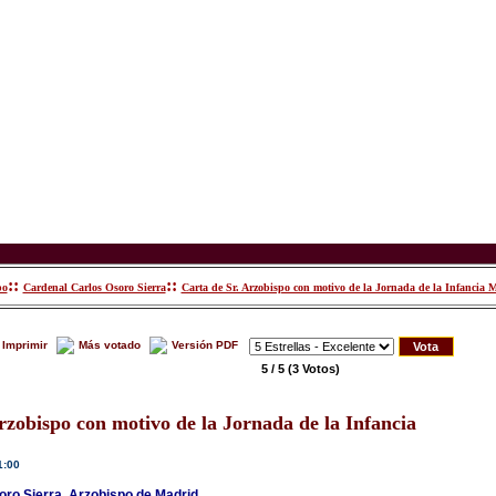
::
::
po
Cardenal Carlos Osoro Sierra
Carta de Sr. Arzobispo con motivo de la Jornada de la Infancia M
Imprimir
Más votado
Versión PDF
5 / 5
(3 Votos)
rzobispo con motivo de la Jornada de la Infancia
1:00
ro Sierra, Arzobispo de Madrid