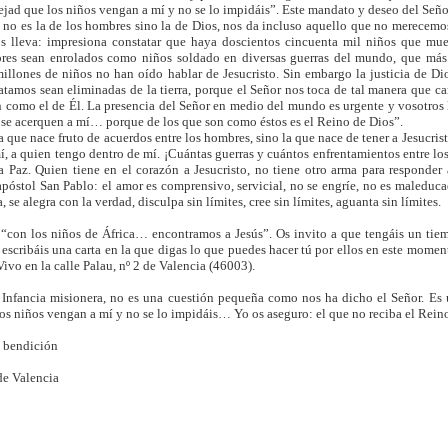
ejad que los niños vengan a mí y no se lo impidáis”. Este mandato y deseo del Señor
ue no es la de los hombres sino la de Dios, nos da incluso aquello que no merecemo
 lleva: impresiona constatar que haya doscientos cincuenta mil niños que mu
ores sean enrolados como niños soldado en diversas guerras del mundo, que más 
illones de niños no han oído hablar de Jesucristo. Sin embargo la justicia de Dios
atamos sean eliminadas de la tierra, porque el Señor nos toca de tal manera que c
como el de Él. La presencia del Señor en medio del mundo es urgente y vosotros lo
 se acerquen a mí… porque de los que son como éstos es el Reino de Dios”.
a que nace fruto de acuerdos entre los hombres, sino la que nace de tener a Jesucrist
mí, a quien tengo dentro de mí. ¡Cuántas guerras y cuántos enfrentamientos entre lo
a Paz. Quien tiene en el corazón a Jesucristo, no tiene otro arma para responde
apóstol San Pablo: el amor es comprensivo, servicial, no se engríe, no es maleducad
a, se alegra con la verdad, disculpa sin límites, cree sin límites, aguanta sin límites.
“con los niños de África… encontramos a Jesús”. Os invito a que tengáis un tiem
 escribáis una carta en la que digas lo que puedes hacer tú por ellos en este momen
ivo en la calle Palau, nº 2 de Valencia (46003).
 Infancia misionera, no es una cuestión pequeña como nos ha dicho el Señor. Es
los niños vengan a mí y no se lo impidáis… Yo os aseguro: el que no reciba el Reino
i bendición
de Valencia