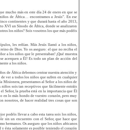
 que mucho más en este día 24 de enero en que se
 niños de África… encontramos a Jesús”. En ese
cinco continentes y que durará hasta el año 2013,
cto XVI un Sínodo de África, donde se analizaron
sotros los niños? Sois vosotros los que más podéis
ípulos, les reñían. Más Jesús llamó a los niños,
reino de Dios. Yo os aseguro: el que no reciba el
eñor a los niños que le presentaban! ¡Qué muestra
e acerquen a Él! Es todo un plan de acción del
mente a los niños.
iños de África debemos centrar nuestra atención y
 de ver a todos los niños que sufren en cualquier
da Misionera, presentamos al Señor a los niños de
 niños sois tan receptivos que fácilmente entráis
el Señor, la prueba está en la importancia que Él
ndo en lo más hondo de vuestro corazón, pero muy
n nosotros, de hacer realidad tres cosas que son
r podéis llevar a cabo esta tarea sois los niños,
ible sin un encuentro con el Señor, que hace que
mo hermanos. Os aseguro que los niños africanos
al y ésta solamente es posible teniendo el corazón