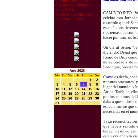
·
Homilia Dominical
·
Hablan los Obispos
·
Fe y Razón
CAMINEO.INFO.- V
·
Reflexion en libertad
celebra esta Jornad
·
Colaboraciones
recorrido que el Sec
este año nos detenem
tres temas que son fu
hacer por esto, os lo 
Un día al Señor, “le
diciendo: Dejad que 
Reino de Dios como n
de autoridad y de m
Señor que, precisamen
Aug 2026
Mo
Tu
We
Th
Fr
Sa
Su
Como os decía, cada 
1
2
nuestras oraciones, 
3
4
5
6
7
8
9
lugar del mundo, víc
10
11
12
13
14
15
16
África. También ello
17
18
19
20
21
22
23
por los caminos del 
24
25
26
27
28
29
30
daba a que todos los
31
especialmente que to
necesarias en el mun
1) La reconciliación
que habéis sentido e
tengamos un corazón 
están viviendo la cr