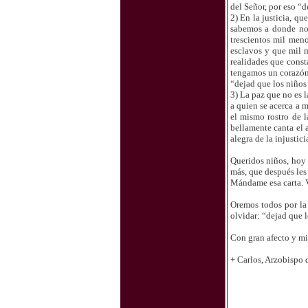
del Señor, por eso “d
2) En la justicia, q
sabemos a donde nos
trescientos mil men
esclavos y que mil m
realidades que const
tengamos un corazón 
“dejad que los niños
3) La paz que no es l
a quien se acerca a 
el mismo rostro de l
bellamente canta el 
alegra de la injustici
Queridos niños, hoy 
más, que después les
Mándame esa carta. V
Oremos todos por la
olvidar: “dejad que 
Con gran afecto y m
+ Carlos, Arzobispo 