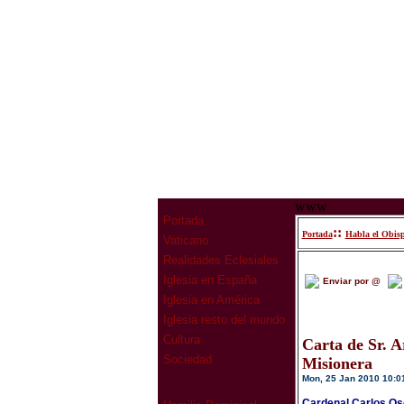
www
Portada
::
Portada
Habla el Obis
Vaticano
Realidades Eclesiales
Iglesia en España
Enviar por @
Iglesia en América
Iglesia resto del mundo
Cultura
Carta de Sr. A
Sociedad
Misionera
Mon, 25 Jan 2010 10:0
Cardenal Carlos Oso