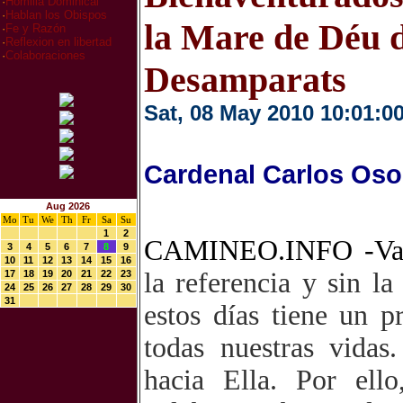
·
Homilia Dominical
·
Hablan los Obispos
la Mare de Déu d
·
Fe y Razón
·
Reflexion en libertad
·
Colaboraciones
Desamparats
Sat, 08 May 2010 10:01:0
Cardenal Carlos Oso
Aug 2026
Mo
Tu
We
Th
Fr
Sa
Su
1
2
CAMINEO.INFO -Va
3
4
5
6
7
8
9
10
11
12
13
14
15
16
la referencia y sin l
17
18
19
20
21
22
23
24
25
26
27
28
29
30
31
estos días tiene un 
todas nuestras vidas
hacia Ella. Por ello