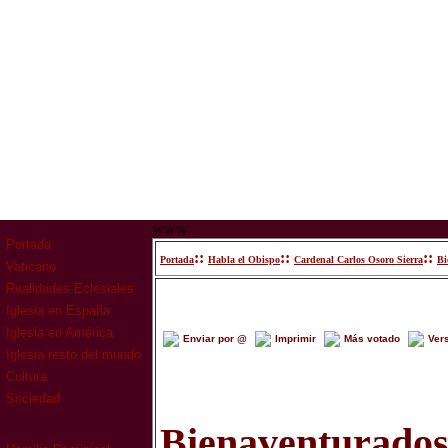
www
Portada
::
::
::
Portada
Habla el Obispo
Cardenal Carlos Osoro Sierra
Bi
Vaticano
Realidades Eclesiales
Iglesia en España
Iglesia en América
Enviar por @
Imprimir
Más votado
Ver
Iglesia resto del mundo
Cultura
Sociedad
Bienaventurados