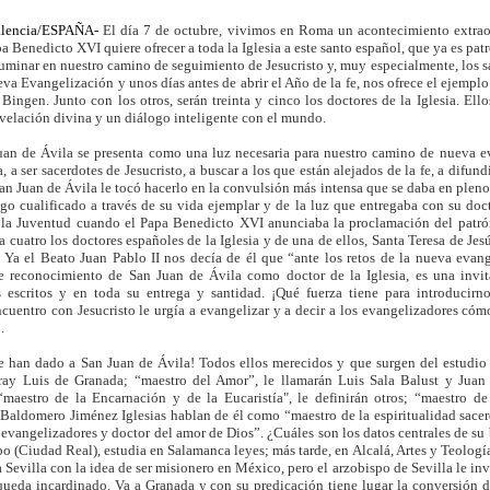
lencia/ESPAÑA-
El día 7 de octubre, vivimos en Roma un acontecimiento extraor
a Benedicto XVI quiere ofrecer a toda la Iglesia a este santo español, que ya es pat
uminar en nuestro camino de seguimiento de Jesucristo y, muy especialmente, los sac
va Evangelización y unos días antes de abrir el Año de la fe, nos ofrece el ejemplo
Bingen. Junto con los otros, serán treinta y cinco los doctores de la Iglesia. Ell
velación divina y un diálogo inteligente con el mundo.
Juan de Ávila se presenta como una luz necesaria para nuestro camino de nueva e
na, a ser sacerdotes de Jesucristo, a buscar a los que están alejados de la fe, a di
an Juan de Ávila le tocó hacerlo en la convulsión más intensa que se daba en pleno 
igo cualificado a través de su vida ejemplar y de la luz que entregaba con su doc
la Juventud cuando el Papa Benedicto XVI anunciaba la proclamación del patrón
a cuatro los doctores españoles de la Iglesia y de una de ellos, Santa Teresa de Jes
. Ya el Beato Juan Pablo II nos decía de él que “ante los retos de la nueva evang
te reconocimiento de San Juan de Ávila como doctor de la Iglesia, es una inv
 escritos y en toda su entrega y santidad. ¡Qué fuerza tiene para introducirno
cuentro con Jesucristo le urgía a evangelizar y a decir a los evangelizadores cómo 
.
le han dado a San Juan de Ávila! Todos ellos merecidos y que surgen del estudio d
Fray Luis de Granada; “maestro del Amor”, le llamarán Luis Sala Balust y Juan 
maestro de la Encarnación y de la Eucaristía", le definirán otros; “maestro de 
aldomero Jiménez Iglesias hablan de él como “maestro de la espiritualidad sacer
evangelizadores y doctor del amor de Dios”. ¿Cuáles son los datos centrales de su
(Ciudad Real), estudia en Salamanca leyes; más tarde, en Alcalá, Artes y Teologí
Sevilla con la idea de ser misionero en México, pero el arzobispo de Sevilla le inv
queda incardinado. Va a Granada y con su predicación tiene lugar la conversión d