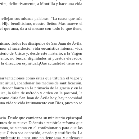
tira, definitivamente, a Montilla y hace una vida
 reflejan sus mismas palabras: “La causa que más
u Hijo benditísimo, nuestro Señor. Más mueve el
 el que ama, da a sí mesmo con todo lo que tiene,
 mismo. Todos los discípulos de San Juan de Ávila,
mor al sacerdocio, vida eucarística intensa, vida
terio de Cristo y, desde este misterio, a la Virgen
rento, no buscar dignidades ni puestos elevados,
 la dirección espiritual.¡Qué actualidad tiene este
ar tentaciones como éstas que trituran el vigor y
 espiritual, abandonar los medios de santificación,
a desconfianza en la primacía de la gracia y en la
ica, la falta de método y orden en la pastoral, la
, como diría San Juan de Ávila hoy, hay necesidad
 una vida vivida íntimamente con Dios, pues no se
ncia. Desde que comienza su ministerio episcopal
ntes de su nueva Diócesis a recibir la reforma que
smo, se sientan en el confesionario para que las
 que Cristo sea conocido, amado y testificado. La
umbraste tu amor, que no tiene tasa, y ordenaste