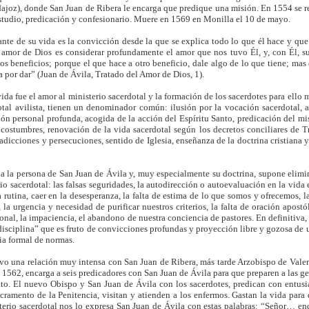
dajoz), donde San Juan de Ribera le encarga que predique una misión. En 1554 se re
estudio, predicación y confesionario. Muere en 1569 en Monilla el 10 de mayo.
nte de su vida es la convicción desde la que se explica todo lo que él hace y que
 amor de Dios es considerar profundamente el amor que nos tuvo Él, y, con Él, s
os beneficios; porque el que hace a otro beneficio, dale algo de lo que tiene; mas
 por dar” (Juan de Ávila, Tratado del Amor de Dios, 1).
ida fue el amor al ministerio sacerdotal y la formación de los sacerdotes para ello
otal avilista, tienen un denominador común: ilusión por la vocación sacerdotal, a
ción personal profunda, acogida de la acción del Espíritu Santo, predicación del mis
 costumbres, renovación de la vida sacerdotal según los decretos conciliares de T
adicciones y persecuciones, sentido de Iglesia, enseñanza de la doctrina cristiana y
da la persona de San Juan de Ávila y, muy especialmente su doctrina, supone elimin
rio sacerdotal: las falsas seguridades, la autodirección o autoevaluación en la vida
a rutina, caer en la desesperanza, la falta de estima de lo que somos y ofrecemos, l
la urgencia y necesidad de purificar nuestros criterios, la falta de oración apostól
sonal, la impaciencia, el abandono de nuestra conciencia de pastores. En definitiva
 disciplina” que es fruto de convicciones profundas y proyección libre y gozosa de
ia formal de normas.
vo una relación muy intensa con San Juan de Ribera, más tarde Arzobispo de Vale
 1562, encarga a seis predicadores con San Juan de Ávila para que preparen a las ge
to. El nuevo Obispo y San Juan de Ávila con los sacerdotes, predican con entusia
acramento de la Penitencia, visitan y atienden a los enfermos. Gastan la vida para
terio sacerdotal nos lo expresa San Juan de Ávila con estas palabras: “Señor… enc