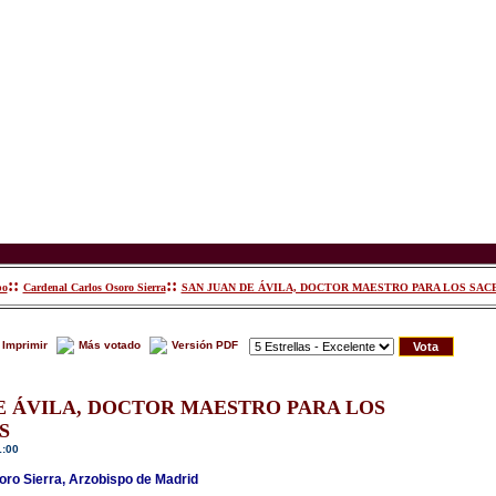
::
::
po
Cardenal Carlos Osoro Sierra
SAN JUAN DE ÁVILA, DOCTOR MAESTRO PARA LOS SA
Imprimir
Más votado
Versión PDF
E ÁVILA, DOCTOR MAESTRO PARA LOS
S
1:00
ro Sierra, Arzobispo de Madrid