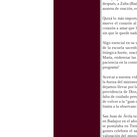
después, a Zafra (Ba
austera de oración, 
Quizá lo más importa
mueve el corazón al
corazón a amar que l
sin que le quede nada
Algo esencial en su v
de la escuela sacerd
litúrgica fuerte, ora
María, enderezar las
paciencia en la contr
programa!
Acercar a nuestra vi
la fuerza del ministe
dejarnos llevar por l
providencia de Dios, 
falta de cuidado per
de volver a la “gran
limita a la observanc
San Juan de Ávila tu
en Badajoz en el año
se postulaba en Tren
gentes celebren el s
valoración del minis