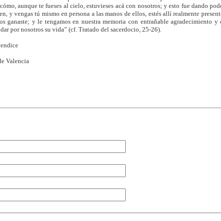
ómo, aunque te fueses al cielo, estuvieses acá con nosotros; y esto fue dando poder
en, y vengas tú mismo en persona a las manos de ellos, estés allí realmente present
os ganaste; y le tengamos en nuestra memoria con entrañable agradecimiento y
dar por nosotros su vida” (cf. Tratado del sacerdocio, 25-26).
bendice
de Valencia