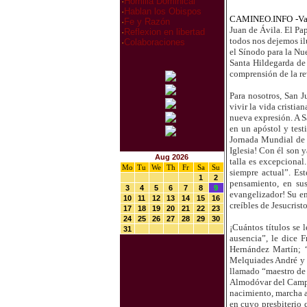
·
Homilia Dominical
·
Hablan los Obispos
CAMINEO.INFO -Va
·
Fe y Razón
Juan de Ávila. El Pap
·
Reflexion en libertad
todos nos dejemos il
·
Colaboraciones
el Sínodo para la Nue
Santa Hildegarda de 
comprensión de la re
Para nosotros, San 
vivir la vida cristia
nueva expresión. A S
en un apóstol y test
Jornada Mundial de 
Iglesia! Con él son y
Aug 2026
talla es excepcional
Mo
Tu
We
Th
Fr
Sa
Su
siempre actual”. Es
1
2
pensamiento, en sus
3
4
5
6
7
8
9
evangelizador! Su en
10
11
12
13
14
15
16
creíbles de Jesucristo
17
18
19
20
21
22
23
24
25
26
27
28
29
30
¡Cuántos títulos se 
31
ausencia”, le dice 
Hernández Martín; “
Melquiades André y B
llamado “maestro de 
Almodóvar del Campo 
nacimiento, marcha a 
en cuyo presbiterio 