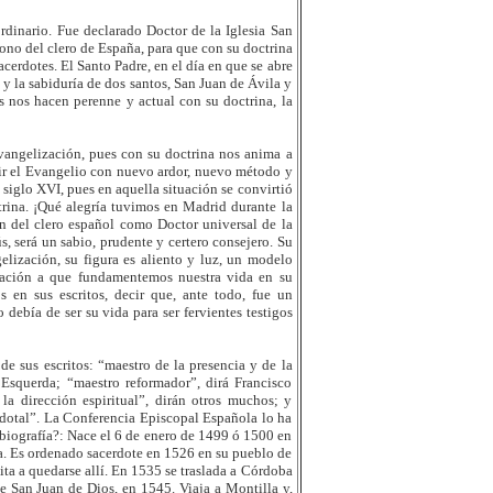
dinario. Fue declarado Doctor de la Iglesia San
rono del clero de España, para que con su doctrina
erdotes. El Santo Padre, en el día en que se abre
 y la sabiduría de dos santos, San Juan de Ávila y
os nos hacen perenne y actual con su doctrina, la
vangelización, pues con su doctrina nos anima a
fundir el Evangelio con nuevo ardor, nuevo método y
siglo XVI, pues en aquella situación se convirtió
trina. ¡Qué alegría tuvimos en Madrid durante la
 del clero español como Doctor universal de la
ús, será un sabio, prudente y certero consejero. Su
elización, su figura es aliento y luz, un modelo
itación a que fundamentemos nuestra vida en su
s en sus escritos, decir que, ante todo, fue un
debía de ser su vida para ser fervientes testigos
e sus escritos: “maestro de la presencia y de la
Esquerda; “maestro reformador”, dirá Francisco
la dirección espiritual”, dirán otros muchos; y
dotal”. La Conferencia Episcopal Española lo ha
 biografía?: Nace el 6 de enero de 1499 ó 1500 en
a. Es ordenado sacerdote en 1526 en su pueblo de
ita a quedarse allí. En 1535 se traslada a Córdoba
e San Juan de Dios, en 1545. Viaja a Montilla y,