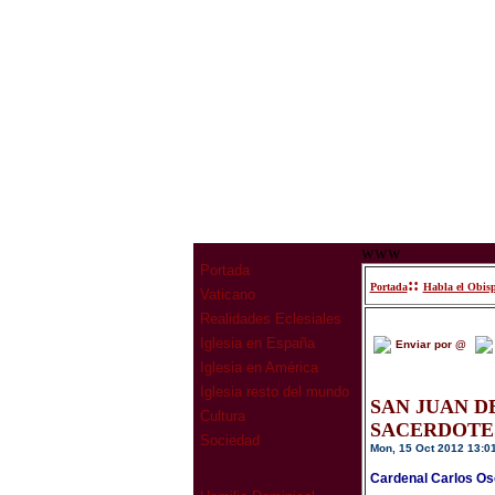
www
Portada
::
Portada
Habla el Obis
Vaticano
Realidades Eclesiales
Iglesia en España
Enviar por @
Iglesia en América
Iglesia resto del mundo
SAN JUAN D
Cultura
SACERDOTE
Sociedad
Mon, 15 Oct 2012 13:0
Cardenal Carlos Oso