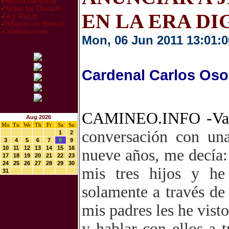
·
Homilia Dominical
·
Hablan los Obispos
EN LA ERA DI
·
Fe y Razón
·
Reflexion en libertad
·
Colaboraciones
Mon, 06 Jun 2011 13:01:0
Cardenal Carlos Oso
CAMINEO.INFO -Va
Aug 2026
Mo
Tu
We
Th
Fr
Sa
Su
conversación con un
1
2
3
4
5
6
7
8
9
10
11
12
13
14
15
16
nueve años, me decía:
17
18
19
20
21
22
23
24
25
26
27
28
29
30
mis tres hijos y he
31
solamente a través de
mis padres les he vist
y hablar con ellos a 