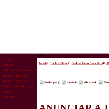
www
Portada
::
::
::
Portada
Habla el Obispo
Cardenal Carlos Osoro Sierra
A
Vaticano
Realidades Eclesiales
Iglesia en España
Iglesia en América
Enviar por @
Imprimir
Más votado
Ver
Iglesia resto del mundo
Cultura
Sociedad
ANUNCIAR A 