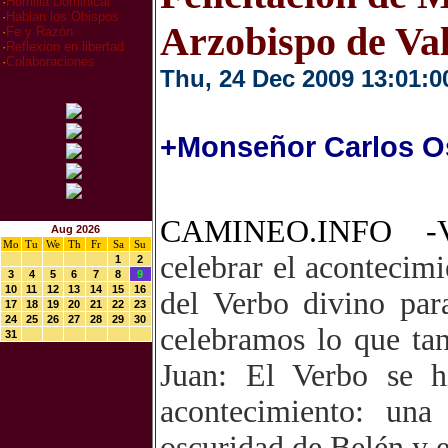
·
Homilia Dominical
·
Hablan los Obispos
Arzobispo de Va
·
Fe y Razón
·
Reflexion en libertad
·
Colaboraciones
Thu, 24 Dec 2009 13:01:0
+Monseñor Carlos Os
CAMINEO.INFO -V
Aug 2026
Mo
Tu
We
Th
Fr
Sa
Su
celebrar el acontecimi
1
2
3
4
5
6
7
8
9
10
11
12
13
14
15
16
del Verbo divino par
17
18
19
20
21
22
23
24
25
26
27
28
29
30
celebramos lo que ta
31
Juan: El Verbo se hi
acontecimiento: un
oscuridad de Belén y e