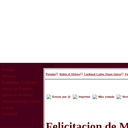
www
Portada
::
::
::
Portada
Habla el Obispo
Cardenal Carlos Osoro Sierra
Fe
Vaticano
Realidades Eclesiales
Iglesia en España
Iglesia en América
Enviar por @
Imprimir
Más votado
Ver
Iglesia resto del mundo
Cultura
Sociedad
Felicitacion de 