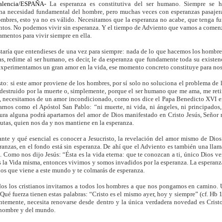
alencia/ESPAÑA-
La esperanza es constitutiva del ser humano. Siempre se h
a necesidad fundamental del hombre, pero muchas veces con esperanzas pasajeras
mbres, esto ya no es válido. Necesitamos que la esperanza no acabe, que tenga f
os. No podemos vivir sin esperanza. Y el tiempo de Adviento que vamos a comenza
amentos para vivir siempre en ella.
aría que entendieses de una vez para siempre: nada de lo que hacemos los hombres
ias, redime al ser humano, es decir, le da esperanza que fundamente toda su existen
xperimentamos un gran amor en la vida, ese momento concreto constituye para nos
sto: si este amor proviene de los hombres, por sí solo no soluciona el problema de 
r destruido por la muerte o, simplemente, porque el ser humano que me ama, me ret
 necesitamos de un amor incondicionado, como nos dice el Papa Benedicto XVI en 
rnos como el Apóstol San Pablo: “ni muerte, ni vida, ni ángeles, ni principados, ni
tura alguna podrá apartarnos del amor de Dios manifestado en Cristo Jesús, Señor 
utas, quien nos da y nos mantiene en la esperanza.
ante y qué esencial es conocer a Jesucristo, la revelación del amor mismo de Di
ranzas, en el fondo está sin esperanza. De ahí que el Adviento es también una llama
 Como nos dijo Jesús: “Ésta es la vida eterna: que te conozcan a ti, único Dios ver
s la Vida misma, entonces vivimos y somos invadidos por la esperanza. La esperanz
ios que viene a este mundo y te colmarás de esperanza.
dos los cristianos invitamos a todos los hombres a que nos pongamos en camino. 
. Qué fuerza tienen estas palabras: “Cristo es el mismo ayer, hoy y siempre” (cf. Hb 
temente, necesita renovarse desde dentro y la única verdadera novedad es Cristo.
 hombre y del mundo.