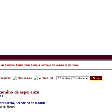
::
::
po
Cardenal Carlos Osoro Sierra
Adviento: Un camino de esperanza
Imprimir
Más votado
Versión PDF
camino de esperanza
:00
ro Sierra, Arzobispo de Madrid
oro Sierra