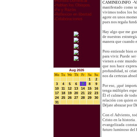
·
Homilia Dominical
CAMINEO.INFO -V
·
Hablan los Obispos
manifestado como un
·
Fe y Razón
vivimos todos los ho
·
Reflexion en libertad
agote en unos moment
·
Colaboraciones
pues nos regala fund
Hay algo que me gust
de nuestras estrateg
manera que cuando e
Pero entiende bien e
para vivir. Puede se
vienen a este mundo,
que nos hace expresa
Aug 2026
profundidad, ni cria
Mo
Tu
We
Th
Fr
Sa
Su
nos da certezas absol
1
2
3
4
5
6
7
8
9
Por eso, ¡qué import
10
11
12
13
14
15
16
tenga múltiples espe
17
18
19
20
21
22
23
Él el culmen de todo.
24
25
26
27
28
29
30
relación con quien e
31
Déjate abrazar por D
Con el Adviento, to
Cristo en la historia
evangelizada constan
futuro luminoso del