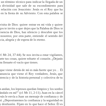
 un término técnico para indicar la llegada de un
la divinidad que sale de su escondimiento para
 relación con Jesucristo: Jesús es el Rey que ha
 en la fiesta de su Adviento. Con esta palabra se
visita de Dios: quiere entrar en mi vida y quiere
gos te invito a que dejes que la Palabra de Dios te
esencia de Dios, haz silencio y descubre que los
osotros; por otra parte, entiende el sentido del
a, alegría y de espera de lo eterno.
. Mt 24, 37-44). Se nos invita a estar vigilantes,
te tus cosas, quiere robarte el corazón. ¿Dejarás
a llenarte el vacío que tienes.
l que viene detrás de mí es más fuerte que yo… Él
 anuncia que viene el Rey verdadero, Jesús, que
encia y de la historia personal y colectiva de tu
os andan, los leprosos quedan limpios y los sordos
ndalo en mí!” (cf. Mt 11, 2-11). Juan en la cárcel
esús le envía a Juan un mensaje de confianza y de
mí. ¿Depositaremos la confianza y la seguridad en
 desilusión. Fíjate en lo que hace el Señor. Él es