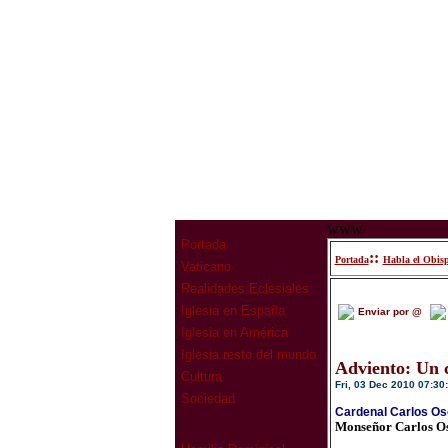
www
Portada
::
Portada
Habla el Obis
Vaticano
Realidades Eclesiales
Iglesia en España
Enviar por @
Iglesia en América
Iglesia resto del mundo
Adviento: Un 
Cultura
Fri, 03 Dec 2010 07:30
Sociedad
Cardenal Carlos Oso
Monseñor Carlos Os