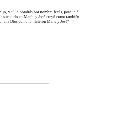
ijo, y tú le pondrás por nombre Jesús, porque él
abía sucedido en María, y José creyó como también
onal a Dios como lo hicieron María y José?