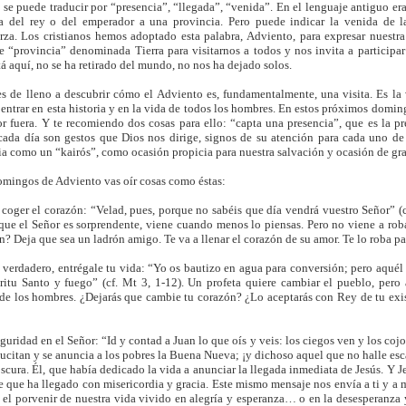
 se puede traducir por “presencia”, “llegada”, “venida”. En el lenguaje antiguo era
ita del rey o del emperador a una provincia. Pero puede indicar la venida de 
rza. Los cristianos hemos adoptado esta palabra, Adviento, para expresar nuestra
e “provincia” denominada Tierra para visitarnos a todos y nos invita a participar
tá aquí, no se ha retirado del mundo, no nos ha dejado solos.
es de lleno a descubrir cómo el Adviento es, fundamentalmente, una visita. Es la 
e entrar en esta historia y en la vida de todos los hombres. En estos próximos domin
r fuera. Y te recomiendo dos cosas para ello: “capta una presencia”, que es la pr
ada día son gestos que Dios nos dirige, signos de su atención para cada uno de n
ia como un “kairós”, como ocasión propicia para nuestra salvación y ocasión de graci
mingos de Adviento vas oír cosas como éstas:
 coger el corazón: “Velad, pues, porque no sabéis que día vendrá vuestro Señor” (cf
rque el Señor es sorprendente, viene cuando menos lo piensas. Pero no viene a robar
n? Deja que sea un ladrón amigo. Te va a llenar el corazón de su amor. Te lo roba par
y verdadero, entrégale tu vida: “Yo os bautizo en agua para conversión; pero aqué
ritu Santo y fuego” (cf. Mt 3, 1-12). Un profeta quiere cambiar el pueblo, pero
de los hombres. ¿Dejarás que cambie tu corazón? ¿Lo aceptarás con Rey de tu exist
guridad en el Señor: “Id y contad a Juan lo que oís y veis: los ciegos ven y los coj
ucitan y se anuncia a los pobres la Buena Nueva; ¡y dichoso aquel que no halle escá
scura. Él, que había dedicado la vida a anunciar la llegada inmediata de Jesús. Y J
e que ha llegado con misericordia y gracia. Este mismo mensaje nos envía a ti y a 
á el porvenir de nuestra vida vivido en alegría y esperanza… o en la desesperanza y