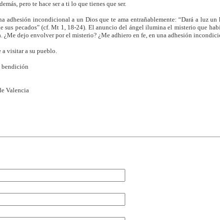
demás, pero te hace ser a ti lo que tienes que ser.
na adhesión incondicional a un Dios que te ama entrañablemente: “Dará a luz un h
de sus pecados” (cf. Mt 1, 18-24). El anuncio del ángel ilumina el misterio que h
. ¿Me dejo envolver por el misterio? ¿Me adhiero en fe, en una adhesión incondici
 a visitar a su pueblo.
i bendición
de Valencia