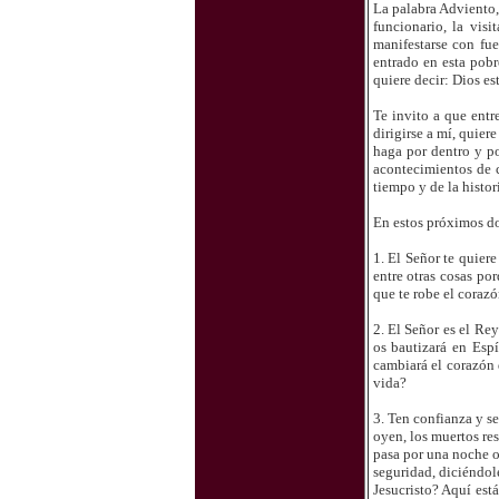
La palabra Adviento,
funcionario, la vis
manifestarse con fue
entrado en esta pobr
quiere decir: Dios es
Te invito a que entr
dirigirse a mí, quier
haga por dentro y po
acontecimientos de c
tiempo y de la histor
En estos próximos do
1. El Señor te quiere
entre otras cosas po
que te robe el corazó
2. El Señor es el Re
os bautizará en Espí
cambiará el corazón 
vida?
3. Ten confianza y se
oyen, los muertos res
pasa por una noche o
seguridad, diciéndol
Jesucristo? Aquí est