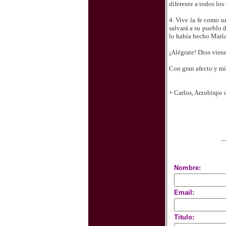
diferente a todos los 
4. Vive la fe como u
salvará a su pueblo 
lo había hecho María
¡Alégrate! Dios viene
Con gran afecto y m
+ Carlos, Arzobispo 
Nombre:
Email:
Titulo: