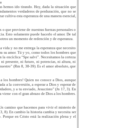
a
 hemos ido tirando. Hoy, dada la situación que
undamentos verdaderos de perduración, que no se
r cultiva esta esperanza de una manera esencial,
 o que proviene de nuestras fuerzas personales o
cia. Esto solamente puede hacerlo el amor. De tal
otros un momento de redención y de esperanza.
la vida y no me entrega la esperanza que necesito
ira su amor. Tú y yo, como todos los hombres que
la encíclica “Spe salvi”. Necesitamos la certeza
 presente, ni futuro, ni potencias, ni altura, ni
nuestro” (Rm 8, 38-39). Es el amor absoluto, que
os a los hombres! Quien no conoce a Dios, aunque
da a la conversión, a esperar a Dios y esperar de
dadero, y a tu enviado, Jesucristo” (Jn 17, 3). En
a viene con el gran abrazo de Dios a los hombres.
Un camino que hacemos para vivir el misterio de
13, 8). En cambio la historia cambia y necesita ser
 Porque en Cristo está la realización plena y el