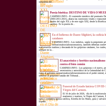
naturaleza del...
Poesía bioética: DESTINO DE VIDA O MU
CAMINEO.INFO.- El contenido temático del poemario Des
(2003-2011-2021), abarca las cuestiones vitales y transcen
finales del siglo XX y de este siglo XXI, desde la Bioéti
católico. Es la poesía de...
En el Infierno de Dante Alighieri, la codicia h
catalanes
CAMINEO.INFO.- Los indultos, según la prepotente act
neonacionalsocialistacomunista, también deberían conlle
malversación traidora y descarada de los golpistas catalanes, los cual
siempre en la...
El anacrónico y herético nacionalismo e
contra el bien común
CAMINEO.INFO.- Los golpistas y el nuevo, pe
secesionista y autocrático de la Generalidad de 
como el gobierno neonacionalsocialistacomunista en el poder central, e
indultos al golpismo catalán del Tribunal...
Funeral de Estado laicista COVID-19
Virgen del Carmen.
El 16 de julio de 2020, día de la multisecul
marineros y marinos, la Virgen del Carmen, 
santa y verdadera Iglesia católica, Estrella de los Mares, guía y salvac
España...