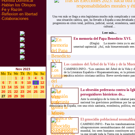
·
Homilia Dominical
·
Hablan los Obispos
·
Fe y Razón
·
Reflexion en libertad
Una vez más se llega a otra legislatura mucho más complicada y conf
·
Colaboraciones
una situación caótica, que, ha llevado a España a una devaluada
progresista en crisis total, política, judicial, social, económica, sanit
cultural...
Leer más...
En memoria del Papa Benedicto XVI.
(Elegía) La muerte cierra ya tu ancian
senectud sapiencial: ¡Así, más bienaventurado eres 
Los caminos del Árbol de la Vida y de la Muer
Nov 2023
CAMINEO.INFO.- “Los caminos del Árbol de la Vida y de 
de la Literatura Española e Hispanoamericana, es la primer
Mo
Tu
We
Th
Fr
Sa
Su
temática místico cristiana católica. Breve novela-teatro para
1
2
3
4
5
6
7
8
9
10
11
12
13
14
15
16
17
18
19
La obsesión pederasta contra la Igle
20
21
22
23
24
25
26
perseguidores históricos de...
27
28
29
30
Ante la estratégica de la tinta de calamar par
nacional los gravísimos problemas por las que
democracia de España, con una crisis sanitaria, económica, política, ener
El genocidio poblacional neomalthu
CAMINEO.INFO.- Para los transhumanistas 
ultrapromotores neomalthusianos del control
mundial, los seres humanos constituyen un c
ya que invade toda la Tierra con la superpobl