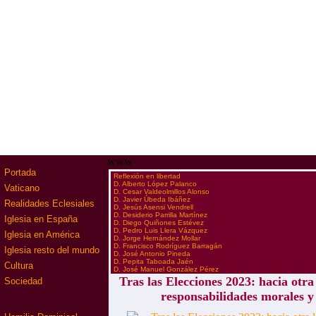
www
Portada
·
Reflexión en libertad
·
D. Alberto López Palanco
Vaticano
·
D. Cesar Valdeolmillos Alonso
·
D. Javier Úbeda Ibáñez
Realidades Eclesiales
·
D. Jesús Asensi Vendrell
·
D. Desiderio Parrilla Martínez
Iglesia en España
·
D. Diego Quiñones Estévez
·
D. Pedro Luis Llera Vázquez
Iglesia en América
·
D. Jorge Hernández Mollar
·
D. Francisco Rodríguez Barragán
Iglesia resto del mundo
·
D. José Antonio Pineda
·
D. Pepita Taboada Jaén
Cultura
·
D. José Manuel González Pérez
Tras las Elecciones 2023: hacia otra 
Sociedad
responsabilidades morales y 