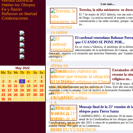
·
Homilia Dominical
Leer más...
·
Hablan los Obispos
·
Fe y Razón
Teresita, la niña misionera: su doc
·
Reflexion en libertad
El 7 de marzo de 2021 fallecía, con tan solo d
de Diego. La noticia recorrió el mundo a tra
·
Colaboraciones
comunicación y las redes sociales, porque «l
ya...
El cardenal venezolano Baltazar Porra
que CUANDO SE PONE POR...
En su visita a Valencia, el arzobispo de la dióc
administrador de la archidiócesis de Caracas, car
destacado, respecto a la situación que atraviesa Venezuela, que “cuando
ideología y...
May 2022
Enraizados e
Mo
Tu
We
Th
Fr
Sa
Su
resume la situ
1
religiosa en...
2
3
4
5
6
7
8
El 24 de mayo, dí
9
10
11
12
13
14
15
Iglesia reza especialmente por los católicos de China. Este año esta es
16
17
18
19
20
21
22
extendido a toda la semana. Con tal motivo la Asociación Enraizados 
para...
23
24
25
26
27
28
29
30
31
Mensaje final de la 21ª reunión de 
obispos para Tierra Santa
CAMINEO.INFO.- El miércoles 20 de enero fi
anual de la Coordinadora de los obispos para
Coordination), que en este año 2021 a causa de la pandemia por la Cov
manera virtual. Por parte de la Conferencia...