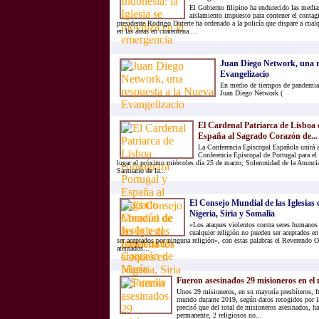
El Gobierno filipino ha endurecido las medias
aislamiento impuesto para contener el contag
presidente Rodrigo Duterte ha ordenado a la policía que dispare a cual
en las áreas en cuarentena....
Juan Diego Network, una r
Evangelizacio
En medio de tiempos de pandemia 
Juan Diego Network (
El Cardenal Patriarca de Lisboa 
España al Sagrado Corazón de...
La Conferencia Episcopal Española unirá a
Conferencia Episcopal de Portugal para el 
lugar el próximo miércoles día 25 de marzo, Solemnidad de la Anuncia
Santuario de la...
El Consejo Mundial de las Iglesias
Nigeria, Siria y Somalia
«Los ataques violentos contra seres humanos
cualquier religión no pueden ser aceptados e
ser aceptados por ninguna religión», con estas palabras el Reverendo 
atentados...
Fueron asesinados 29 misioneros en e
Unos 29 misioneros, en su mayoría presbíteros, f
mundo durante 2019, según datos recogidos por l
precisó que del total de misioneros asesinados, h
permanente, 2 religiosos no...