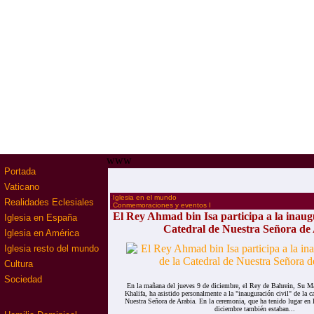
www
Portada
Vaticano
·
Iglesia en el mundo
Realidades Eclesiales
·
Conmemoraciones y eventos I
El Rey Ahmad bin Isa participa a la inaugu
Iglesia en España
Catedral de Nuestra Señora de
Iglesia en América
Iglesia resto del mundo
Cultura
Sociedad
En la mañana del jueves 9 de diciembre, el Rey de Bahrein, Su M
Khalifa, ha asistido personalmente a la "inauguración civil" de la ca
Nuestra Señora de Arabia. En la ceremonia, que ha tenido lugar en 
diciembre también estaban...