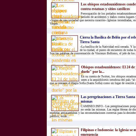
Los obispos estadounidenses conde
contra estatuas y sitios católicos
Preocupación de los prelados estadounidense
período de accidentes y daños contra lugares
«Signo de una sociedad que necesita curación».Iglesias incendiadas, est
Virgen...
Cierra la Basílica de Belén por el r
Tierra Santa
«La basílica de la Natividad está cerrada. Y la
de la ciudad, el punto de encuentro de todas la
Son las palabras de consternación de Vincenzo Bellomo, el jefe de los 
Obispos estadounidenses: El 24 de j
duelo" por la...
En su cuenta de Twitter, los obispos estadou
unen a la arquidiócesis ortodoxa del país “al 
que se restaure el Hagia Sofía (Santa Sofía) como un lugar de oración y
Las peregrinaciones a Tierra Santa 
mismas
CAMINEO.INFO.- Las peregrinaciones pospan
no serán las mismas. Las reglas férreas de dis
medidas antiasambleas y las recomendaciones correctas para la desinfecc
público, están...
Filipinas e Indonesia: la Iglesia se m
emergencia