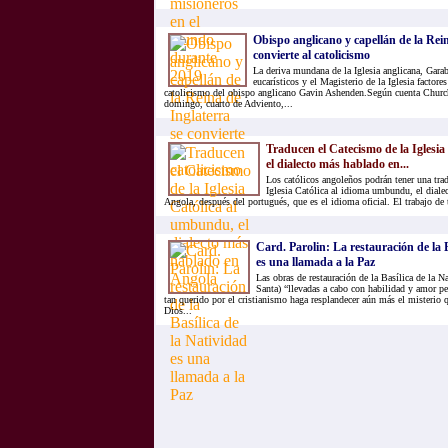
Obispo anglicano y capellán de la Rein
convierte al catolicismo
La deriva mundana de la Iglesia anglicana, Gara
eucarísticos y el Magisterio de la Iglesia factore
catolicismo del obispo anglicano Gavin Ashenden.Según cuenta Churc
domingo, cuarto de Adviento,...
Traducen el Catecismo de la Iglesi
el dialecto más hablado en...
Los católicos angoleños podrán tener una tra
Iglesia Católica al idioma umbundu, el diale
Angola, después del portugués, que es el idioma oficial. El trabajo de 
Card. Parolin: La restauración de la B
es una llamada a la Paz
Las obras de restauración de la Basílica de la N
Santa) “llevadas a cabo con habilidad y amor pe
tan querido por el cristianismo haga resplandecer aún más el misterio q
Dios...