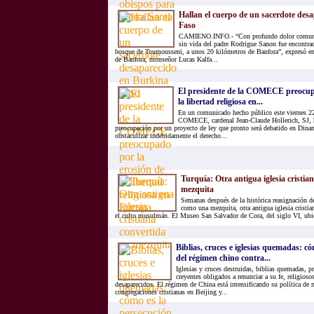
Hallan el cuerpo de un sacerdote des
Faso
CAMIENO.INFO.- “Con profundo dolor comunic
sin vida del padre Rodrigue Sanon fue encontrad
bosque de Toumousseni, a unos 20 kilómetros de Banfora”, expresó e
de Banfora, monseñor Lucas Kalfa...
El presidente de la COMECE preocupa
la libertad religiosa en...
En un comunicado hecho público este viernes 22 
COMECE, cardenal Jean-Claude Hollerich, SJ, 
preocupación por un proyecto de ley que pronto será debatido en Dina
obstaculizar indebidamente el derecho...
Turquía: Otra antigua iglesia cristia
mezquita
Semanas después de la histórica reasignación de
como una mezquita, otra antigua iglesia cristia
el culto musulmán. El Museo San Salvador de Cora, del siglo VI, ubica
Biblias, cruces e iglesias quemadas: có
del régimen chino contra...
Iglesias y cruces destruidas, biblias quemadas, p
creyentes obligados a renunciar a su fe, religioso
desaparecidos. El régimen de China está intensificando su política de 
congregaciones cristianas en Beijing y...