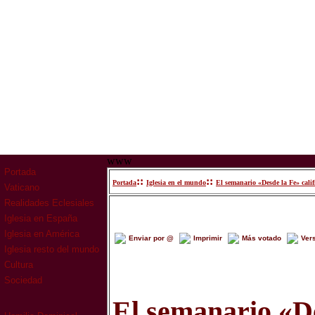
www
Portada
::
::
Portada
Iglesia en el mundo
El semanario «Desde la Fe» cali
Vaticano
Realidades Eclesiales
Iglesia en España
Iglesia en América
Enviar por @
Imprimir
Más votado
Ver
Iglesia resto del mundo
Cultura
Sociedad
El semanario «D