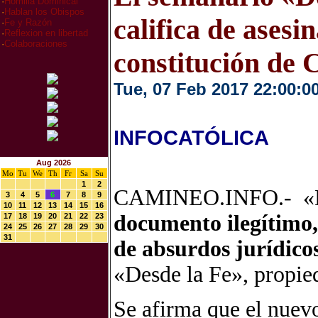
·
Homilia Dominical
·
Hablan los Obispos
califica de asesi
·
Fe y Razón
·
Reflexion en libertad
·
Colaboraciones
constitución de
Tue, 07 Feb 2017 22:00:0
INFOCATÓLICA
Aug 2026
Mo
Tu
We
Th
Fr
Sa
Su
1
2
CAMINEO.INFO.- «Bas
3
4
5
6
7
8
9
10
11
12
13
14
15
16
documento ilegítimo, 
17
18
19
20
21
22
23
24
25
26
27
28
29
30
31
de absurdos jurídico
«Desde la Fe», propied
Se afirma que el nuevo