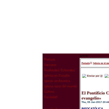
www
Portada
::
Portada
Iglesia en el 
Vaticano
Realidades Eclesiales
Iglesia en España
Enviar por @
Iglesia en América
Iglesia resto del mundo
Cultura
El Pontificio 
Sociedad
evangelio»
Thu, 05 Jan 2017 20:4
INFOCATÓLICA