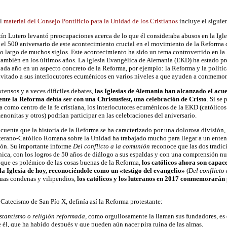
l
material del Consejo Pontificio para la Unidad de los Cristianos
incluye el siguien
n Lutero levantó preocupaciones acerca de lo que él consideraba abusos en la Igle
s el 500 aniversario de este acontecimiento crucial en el movimiento de la Reforma 
lo largo de muchos siglos. Este acontecimiento ha sido un tema controvertido en la hi
ambién en los últimos años. La Iglesia Evangélica de Alemania (EKD) ha estado pr
ada año en un aspecto concreto de la Reforma, por ejemplo: la Reforma y la políti
vitado a sus interlocutores ecuménicos en varios niveles a que ayuden a conmemor
tensos y a veces difíciles debates,
las Iglesias de Alemania han alcanzado el ac
te la Reforma debía ser con una Christusfest, una celebración de Cristo
. Si se
a como centro de la fe cristiana, los interlocutores ecuménicos de la EKD (católicos
enonitas y otros) podrían participar en las celebraciones del aniversario.
n cuenta que la historia de la Reforma se ha caracterizado por una dolorosa división
erano-Católico Romana sobre la Unidad ha trabajado mucho para llegar a un enten
n. Su importante informe
Del conflicto a la comunión
reconoce que las dos tradici
ca, con los logros de 50 años de diálogo a sus espaldas y con una comprensión nuev
que es polémico de las cosas buenas de la Reforma,
los católicos ahora son capace
la Iglesia de hoy, reconociéndole como un «testigo del evangelio»
(
Del conflicto
uas condenas y vilipendios,
los católicos y los luteranos en 2017 conmemorarán 
 Catecismo de San Pío X, definía así la Reforma protestante:
stantismo o religión reformada,
como orgullosamente la llaman sus fundadores, es 
 él, que ha habido después y que pueden aún nacer pira ruina de las almas.