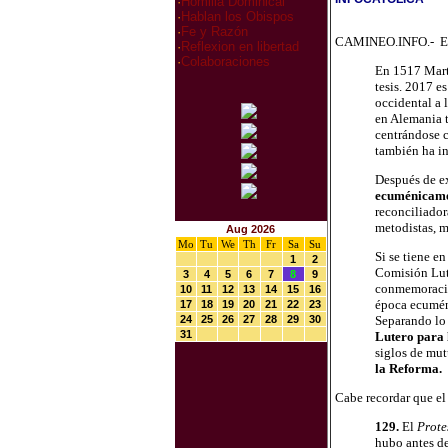
·
Homilia Dominical
·
Hablan los Obispos
·
Fe y Razón
CAMINEO.INFO.- E
·
Reflexion en libertad
·
Colaboraciones
En 1517 Martí
tesis. 2017 e
occidental a 
en Alemania t
centrándose c
también ha in
Después de ex
ecuménicamen
reconciliador
metodistas, m
Aug 2026
Mo
Tu
We
Th
Fr
Sa
Su
Si se tiene e
1
2
Comisión Lut
3
4
5
6
7
8
9
conmemoració
10
11
12
13
14
15
16
época ecuméni
17
18
19
20
21
22
23
24
25
26
27
28
29
30
Separando lo 
31
Lutero para 
siglos de mut
la Reforma.
Cabe recordar que el
129.
El
Prote
hubo antes de