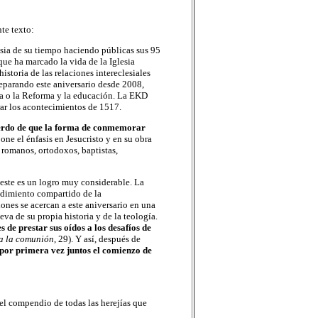
te texto:
sia de su tiempo haciendo públicas sus 95
que ha marcado la vida de la Iglesia
storia de las relaciones intereclesiales
eparando este aniversario desde 2008,
ca o la Reforma y la educación. La EKD
ar los acontecimientos de 1517.
uerdo de que la forma de conmemorar
 pone el énfasis en Jesucristo y en su obra
 romanos, ortodoxos, baptistas,
, este es un logro muy considerable. La
dimiento compartido de la
ones se acercan a este aniversario en una
a de su propia historia y de la teología.
s de prestar sus oídos a los desafíos de
 a la comunión
, 29). Y así, después de
por primera vez juntos el comienzo de
el compendio de todas las herejías que