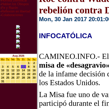
·
Homilia Dominical
·
Hablan los Obispos
rebelión contra 
·
Fe y Razón
·
Reflexion en libertad
·
Colaboraciones
Mon, 30 Jan 2017 20:01:0
INFOCATÓLICA
CAMINEO.INFO.- El c
Aug 2026
Mo
Tu
We
Th
Fr
Sa
Su
misa de «desagravio
1
2
3
4
5
6
7
8
9
10
11
12
13
14
15
16
de la infame decisión 
17
18
19
20
21
22
23
24
25
26
27
28
29
30
los Estados Unidos.
31
La Misa fue uno de va
participó durante el fi