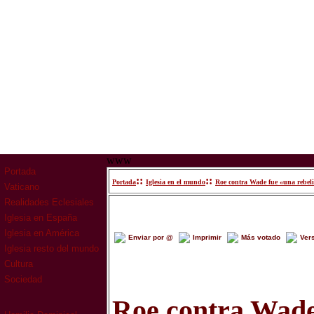
www
Portada
::
::
Portada
Iglesia en el mundo
Roe contra Wade fue «una rebel
Vaticano
Realidades Eclesiales
Iglesia en España
Iglesia en América
Enviar por @
Imprimir
Más votado
Ver
Iglesia resto del mundo
Cultura
Sociedad
Roe contra Wade