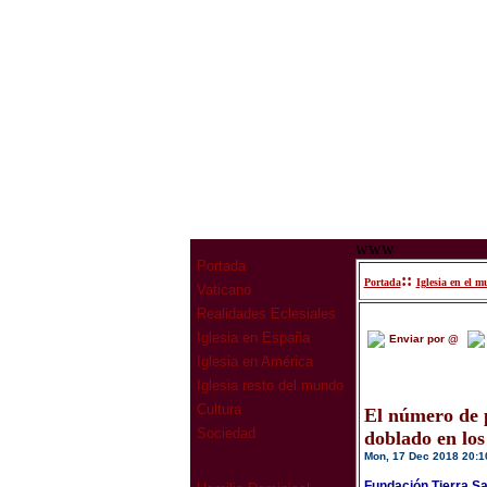
www
Portada
::
Portada
Iglesia en el 
Vaticano
Realidades Eclesiales
Iglesia en España
Enviar por @
Iglesia en América
Iglesia resto del mundo
Cultura
El número de p
Sociedad
doblado en los
Mon, 17 Dec 2018 20:1
Fundación Tierra S