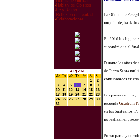
·
Homilia Dominical
·
Hablan los Obispos
·
Fe y Razón
La Oficina de Peregr
·
Reflexion en libertad
·
Colaboraciones
muy fiable, ha dado 
En 2016 los lugares 
supondrá que al final
Durante los años de m
de Tierra Santa mult
Aug 2026
Mo
Tu
We
Th
Fr
Sa
Su
comunidades cristia
1
2
3
4
5
6
7
8
9
10
11
12
13
14
15
16
17
18
19
20
21
22
23
Los países con mayo
24
25
26
27
28
29
30
recuerda
Gaudium Pr
31
en los Santuarios. P
no realizan el proces
Por su parte, y corro