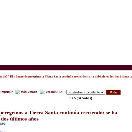
::
mundo
El número de peregrinos a Tierra Santa continúa creciendo: se ha doblado en los dos últimos 
Imprimir
Más votado
Versión PDF
5 / 5
(34 Votos)
eregrinos a Tierra Santa continúa creciendo: se ha
 dos últimos años
0:00
anta