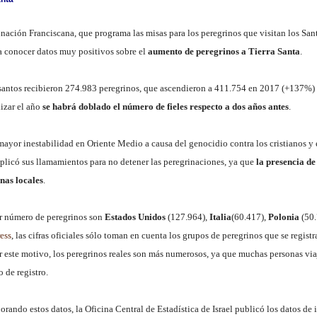
inación Franciscana, que programa las misas para los peregrinos que visitan los San
a conocer datos muy positivos sobre el
aumento de peregrinos a Tierra Santa
.
santos recibieron 274.983 peregrinos, que ascendieron a 411.754 en 2017 (+137%) 
izar el año
se habrá doblado el número de fieles respecto a dos años antes
.
ayor inestabilidad en Oriente Medio a causa del genocidio contra los cristianos y el
iplicó sus llamamientos para no detener las peregrinaciones, ya que
la presencia de 
nas locales
.
r número de peregrinos son
Estados Unidos
(127.964),
Italia
(60.417),
Polonia
(50.
ess
, las cifras oficiales sólo toman en cuenta los grupos de peregrinos que se regist
or este motivo, los peregrinos reales son más numerosos, ya que muchas personas v
o de registro.
borando estos datos, la Oficina Central de Estadística de Israel publicó los datos de 