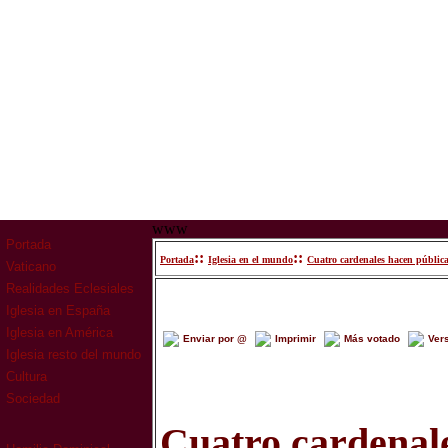
www
Portada
::
::
Portada
Iglesia en el mundo
Cuatro cardenales hacen pública 
Vaticano
Realidades Eclesiales
Iglesia en España
Iglesia en América
Enviar por @
Imprimir
Más votado
Ver
Iglesia resto del mundo
Cultura
Sociedad
Cuatro cardenal