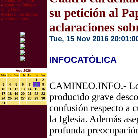
·
Homilia Dominical
·
Hablan los Obispos
su petición al Pa
·
Fe y Razón
·
Reflexion en libertad
·
Colaboraciones
aclaraciones sob
Tue, 15 Nov 2016 20:01:0
INFOCATÓLICA
Aug 2026
Mo
Tu
We
Th
Fr
Sa
Su
1
2
CAMINEO.INFO.- Los c
3
4
5
6
7
8
9
10
11
12
13
14
15
16
producido grave desco
17
18
19
20
21
22
23
24
25
26
27
28
29
30
31
confusión respecto a c
la Iglesia. Además ase
profunda preocupación