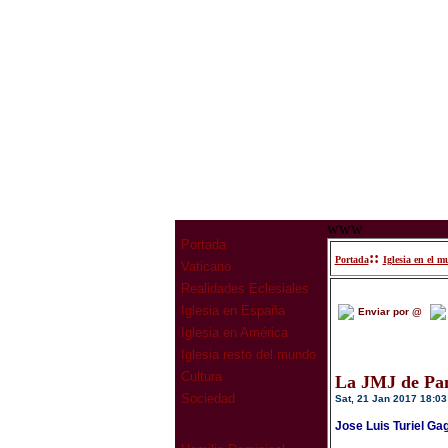
www
Portada
::
Portada
Iglesia en el 
Vaticano
Realidades Eclesiales
Iglesia en España
Enviar por @
Iglesia en América
Iglesia resto del mundo
Cultura
La JMJ de Pana
Sociedad
Sat, 21 Jan 2017 18:03
Jose Luis Turiel Ga