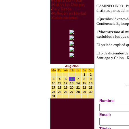
·
Homilia Dominical
·
Hablan los Obispos
CAMINEO.INFO.- Para 
·
Fe y Razón
distintas partes del
·
Reflexion en libertad
·
Colaboraciones
«Queridos jóvenes de
Conferencia Episcop
«
Mostraremos al mun
excluidos a los que s
El prelado explicó 
El 5 de diciembre de 
Santiago y Colón - K
Aug 2026
Mo
Tu
We
Th
Fr
Sa
Su
1
2
3
4
5
6
7
8
9
10
11
12
13
14
15
16
17
18
19
20
21
22
23
24
25
26
27
28
29
30
31
Nombre:
Email:
Titulo: