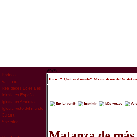
www
Portada
::
::
Portada
Iglesia en el mundo
Matanza de más de 170 cristiano
Vaticano
Realidades Eclesiales
Iglesia en España
Iglesia en América
Enviar por @
Imprimir
Más votado
Ver
Iglesia resto del mundo
Cultura
Sociedad
Matanza de más 