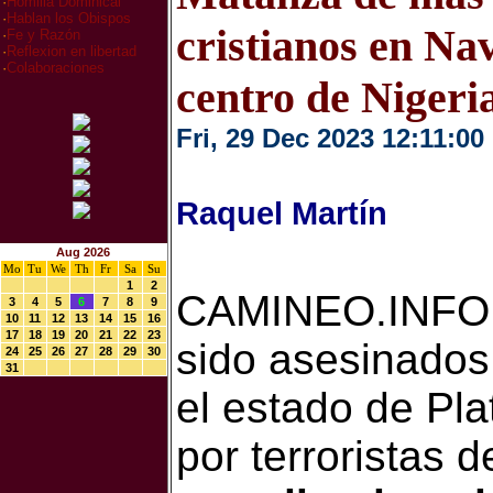
·
Homilia Dominical
·
Hablan los Obispos
cristianos en Na
·
Fe y Razón
·
Reflexion en libertad
·
Colaboraciones
centro de Nigeri
Fri, 29 Dec 2023 12:11:00
Raquel Martín
Aug 2026
Mo
Tu
We
Th
Fr
Sa
Su
1
2
CAMINEO.INFO.-
3
4
5
6
7
8
9
10
11
12
13
14
15
16
17
18
19
20
21
22
23
sido asesinados
24
25
26
27
28
29
30
31
el estado de Pla
por terroristas d