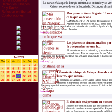
·
Homilia Dominical
La carta señala que la liturgia cristiana se entiende y se 
·
Hablan los Obispos
Cristo, sobre todo en la Eucaristía. Distingue el senti
·
Fe y Razón
·
Reflexion en libertad
Más persecución en Nigeria: 18 sac
·
Colaboraciones
en lo que va de año
CAMINEO.INFO.- Al menos 18 sacerdotes ha
Nigeria desde principios de 2022, cinco solo
julio, según datos recopilados por la fundación pontificia Ayuda a la I
Aunque la mayoría fueron liberados...
Leer más
Los jóvenes se sienten atraídos por 
la que pueden ver una fe...
El mundo necesita a la familia, y especialmen
este referente. Esta es la opinión de los Pal
misionero con 12 hijos que lleva casi 20 años anunciando el Evangeli
Jul 2022
la...
Mo
Tu
We
Th
Fr
Sa
Su
Leer más
1
2
3
4
5
6
7
8
9
10
Lamenta Arzobispo de Xalapa clima de «vi
11
12
13
14
15
16
17
muerte» que sufren...
18
19
20
21
22
23
24
25
26
27
28
29
30
31
El arzobispo de Xalapa, Jorge Carlos Patrón Wong, la
violencia e impunidad que las familias sufren “en prim
México y que únicamente produce odio, rencor y muerte. Al iniciar la 
religioso se...
Leer más
El demonio está presente en nuest
Muchos no creen en Dios que busca nuestro b
demonio que busca nuestra perdición. Empezó
año ha durado más de una semana la exhibici