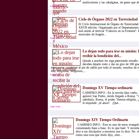
multicolores y las cabalgatas, de gente que dic
Leer más
Ciclo de Órgano 2022 en Torreciudad
El Ciclo Internacional de Órgano de Torreciudad 
XXVII edición. Organizado por el Departamento 
está unido al festival “Clásicos en la Frontera”. 
musicales de Aragón...
Leer más
Lo dejan todo para irse en misión: 
recibir la bendición del...
Quizás a muchos les siga pareciendo extraño
deciden dejarlo todo y dar un giro de 180 gr
misioneros continúan al pie de cañón por todo el mundo, muchos de el
Hay religiosas, religiosos,...
Leer más
Domingo XV Tiempo ordinario
CAMINEO.INFO.- En la novela Quo vadis, u
apóstol San Pedro, recién llegado a Roma: "
sabiduría. Roma, el poder. Vuestra religión, 
le responde: ¡el amor! ¡Que...
Leer más
Domingo XIV Tiempo Ordinario
CAMINEO.INFO.- Éste es uno de estos evangelio
comentando frase a frase. Es lo que haré. Y record
dice a sus discípulos a nosotros nos lo dice. No 
como una cosa que Jesús dijo, sino...
Leer más