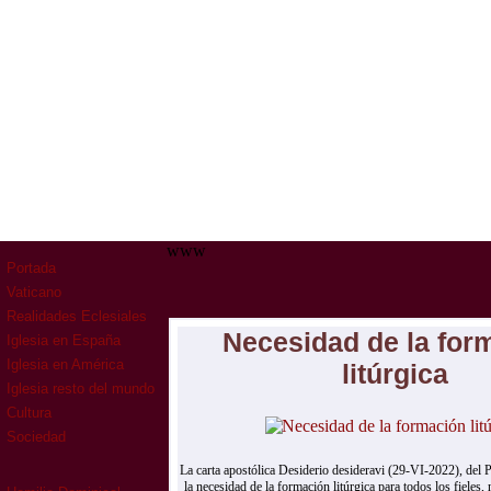
www
Portada
Vaticano
Realidades Eclesiales
Necesidad de la for
Iglesia en España
Iglesia en América
litúrgica
Iglesia resto del mundo
Cultura
Sociedad
La carta apostólica Desiderio desideravi (29-VI-2022), del 
la necesidad de la formación litúrgica para todos los fieles, 