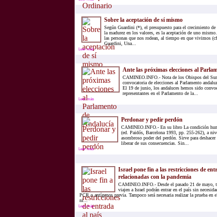
Sobre la aceptación de sí mismo
Según Guardini (*), el presupuesto para el crecimiento de 
la madurez en los valores, es la aceptación de uno mismo.
las personas que nos rodean, al tiempo en que vivimos (cf
Guardini, Una...
Leer más
Ante las próximas elecciones al Parla
CAMINEO.INFO.- Nota de los Obispos del Sur 
convocatoria de elecciones al Parlamento andalu
El 19 de junio, los andaluces hemos sido convoc
representantes en el Parlamento de la...
Leer más
Perdonar y pedir perdón
CAMINEO.INFO.- En su libro La condición huma
(ed. Paidós, Barcelona 1993, pp. 255-262), a niv
asombroso poder del perdón. Sirve para deshacer 
liberar de sus consecuencias. Sin...
Leer más
Israel pone fin a las restricciones de ent
relacionadas con la pandemia
CAMINEO.INFO.- Desde el pasado 21 de mayo, to
viajen a Israel podrán entrar en el país sin necesid
PCR o antígenos previa. Tampoco será necesaria realizar la prueba en 
ni...
Leer más