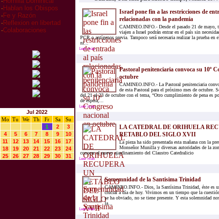
·
Homilia Dominical
·
Hablan los Obispos
Israel pone fin a las restricciones de ent
·
Fe y Razón
relacionadas con la pandemia
·
Reflexion en libertad
CAMINEO.INFO.- Desde el pasado 21 de mayo, to
·
Colaboraciones
viajen a Israel podrán entrar en el país sin necesid
PCR o antígenos previa. Tampoco será necesaria realizar la prueba en 
ni...
Leer más
Pastoral penitenciaria convoca su 10º C
octubre
CAMINEO.INFO.- La Pastoral penitenciaria convo
de esta Pastoral para el próximo mes de octubre. S
del 21 al 23 de octubre con el tema, “Otro cumplimiento de pena es p
de espera,...
Leer más
Jul 2022
Mo
Tu
We
Th
Fr
Sa
Su
1
2
3
LA CATEDRAL DE ORIHUELA RE
4
5
6
7
8
9
10
RETABLO DEL SIGLO XVII
11
12
13
14
15
16
17
La pieza ha sido presentada esta mañana con la pre
Monseñor Munilla y diversas autoridades de la zo
18
19
20
21
22
23
24
conocer el nuevo ajardinamiento del Claustro Catedralicio
25
26
27
28
29
30
31
Leer más
Somemnidad de la Santisima Trinidad
CAMINEO.INFO.- Dios, la Santísima Trinidad, éste es u
crucial a día de hoy. Vivimos en un tiempo que la cuestió
se ha obviado, no se tiene presente. Y esta solemnidad no
la...
Leer más