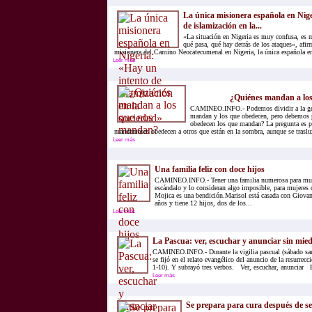
La única misionera española en Nig
de islamización en la...
«La situación en Nigeria es muy confusa, es m
qué pasa, qué hay detrás de los ataques», af
misionera del Camino Neocatecumenal en Nigeria, la única española en
Leer más
Somos los ciudadanos obedientes q
¿Quiénes mandan a lo
ven la tele.
CAMINEO.INFO.- Podemos dividir a la gen
mandan y los que obedecen, pero debemos 
obedecen los que mandan? La pregunta es pe
mandamases obedecen a otros que están en la sombra, aunque se traslu
Leer más
Una familia feliz con doce hijos
CAMINEO.INFO.- Tener una familia numerosa para muc
escándalo y lo consideran algo imposible, para mujere
Mojica es una bendición.Marisol está casada con Giova
años y tiene 12 hijos, dos de los...
Leer más
La Pascua: ver, escuchar y anunciar sin mie
CAMINEO.INFO.- Durante la vigilia pascual (sábado san
se fijó en el relato evangélico del anuncio de la resurrecc
1-10). Y subrayó tres verbos. Ver, escuchar, anunciar E
Leer más
Se prepara para cura después de s