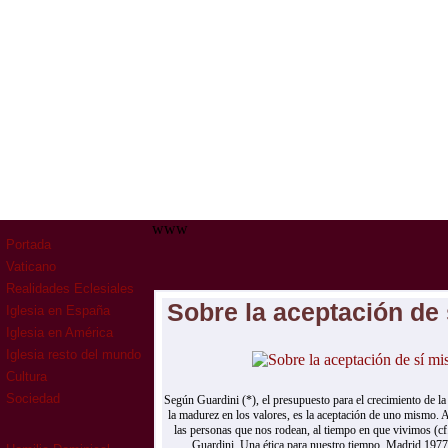
www
Portada
Vaticano
Realidades Eclesiales
Sobre la aceptación de
Iglesia en España
Iglesia en América
Iglesia resto del mundo
Cultura
Sociedad
Según Guardini (*), el presupuesto para el crecimiento de la 
la madurez en los valores, es la aceptación de uno mismo. 
las personas que nos rodean, al tiempo en que vivimos (cf
Guardini, Una ética para nuestro tiempo, Madrid 1977,