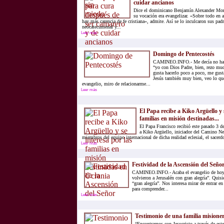
cuidar ancianos
Dice el dominicano Benjamín Alexander Mor
su vocación era evangelizar. «Sobre todo en a
hay más carencia de fe cristiana», admite. Así se lo inculcaron sus pa
neocatecumenal y...
Leer más
Domingo de Pentecostés
CAMINEO.INFO.- Me decía no hac
“yo con Dios Padre, bien, rezo mu
gusta hacerlo poco a poco, me gust
Jesús también muy bien, veo lo que
evangelio, miro de relacionarme...
Leer más
El Papa recibe a Kiko Argüello y 
familias en misión destinadas...
El Papa Francisco recibió este pasado 3 d
a Kiko Argüello, iniciador del Camino Ne
miembros del equipo internacional de dicha realidad eclesial, el sacerdo
Leer más
Festividad de la Ascensión del Seño
CAMINEO.INFO.- Acaba el evangelio de hoy 
volvieron a Jerusalén con gran alegría”. Quisi
“gran alegría”. Nos interesa mirar de entrar en
para comprender...
Leer más
Testimonio de una familia misione
“Encontrarnos con Jesucristo a través de es