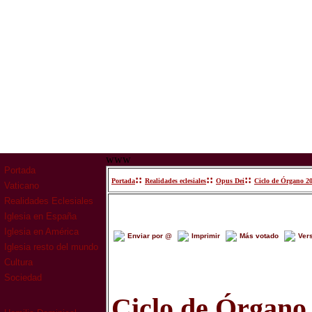
www
Portada
::
::
::
Portada
Realidades eclesiales
Opus Dei
Ciclo de Órgano 2
Vaticano
Realidades Eclesiales
Iglesia en España
Iglesia en América
Enviar por @
Imprimir
Más votado
Ver
Iglesia resto del mundo
Cultura
Sociedad
Ciclo de Órgano