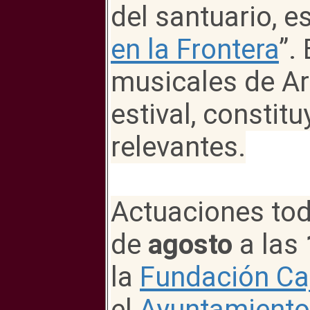
del santuario, es
en la Frontera
”.
musicales de Ar
estival, constit
relevantes.
Actuaciones tod
de
agosto
a las
la
Fundación Ca
el
Ayuntamiento 