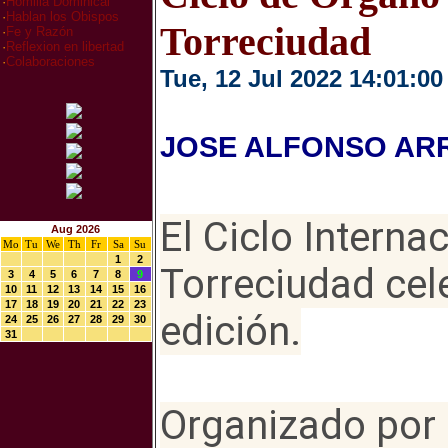
·
Homilia Dominical
·
Hablan los Obispos
Torreciudad
·
Fe y Razón
·
Reflexion en libertad
·
Colaboraciones
Tue, 12 Jul 2022 14:01:00
JOSE ALFONSO AR
El Ciclo Interna
Aug 2026
Mo
Tu
We
Th
Fr
Sa
Su
1
2
Torreciudad cel
3
4
5
6
7
8
9
10
11
12
13
14
15
16
17
18
19
20
21
22
23
edición.
24
25
26
27
28
29
30
31
Organizado por