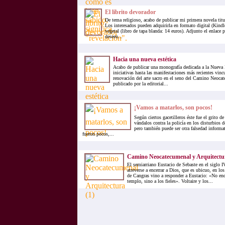
El librito devorador
De tema religioso, acabo de publicar mi primera novela titu
Los interesados pueden adquirirla en formato digital (Kindl
vegetal (libro de tapa blanda: 14 euros). Adjunto el enlace 
deseen...
Hacia una nueva estética
Acabo de publicar una monografía dedicada a la Nueva E
iniciativas hasta las manifestaciones más recientes vinc
renovación del arte sacro en el seno del Camino Neocat
publicado por la editorial...
¡Vamos a matarlos, son pocos!
Según ciertos gacetilleros éste fue el grito d
vándalos contra la policía en los disturbios 
pero también puede ser otra falsedad informa
fueron pocos,...
Camino Neocatecumenal y Arquitectur
El semiarriano Eustacio de Sebaste en el siglo
atreverse a encerrar a Dios, que es ubicuo, en lo
de Cangras vino a responder a Eustacio: «No en
templo, sino a los fieles». Voltaire y los...