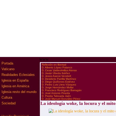
www
Portada
·
Reflexión en libertad
·
D. Alberto López Palanco
Vaticano
·
D. Cesar Valdeolmillos Alonso
·
D. Javier Úbeda Ibáñez
Realidades Eclesiales
·
D. Jesús Asensi Vendrell
·
D. Desiderio Parrilla Martínez
Iglesia en España
·
D. Diego Quiñones Estévez
·
D. Pedro Luis Llera Vázquez
Iglesia en América
·
D. Jorge Hernández Mollar
·
D. Francisco Rodríguez Barragán
Iglesia resto del mundo
·
D. José Antonio Pineda
·
D. Pepita Taboada Jaén
Cultura
·
D. José Manuel González Pérez
La ideología woke, la locura y el mito
Sociedad