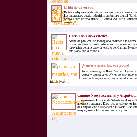
El librito devorador
De tema religioso, acabo de publicar mi primera novela titu
Los interesados pueden adquirirla en formato digital (Kindl
vegetal (libro de tapa blanda: 14 euros). Adjunto el enlace 
deseen...
Hacia una nueva estética
Acabo de publicar una monografía dedicada a la Nueva E
iniciativas hasta las manifestaciones más recientes vinc
renovación del arte sacro en el seno del Camino Neocat
publicado por la editorial...
¡Vamos a matarlos, son pocos!
Según ciertos gacetilleros éste fue el grito d
vándalos contra la policía en los disturbios 
pero también puede ser otra falsedad informa
fueron pocos,...
Camino Neocatecumenal y Arquitectur
El semiarriano Eustacio de Sebaste en el siglo
atreverse a encerrar a Dios, que es ubicuo, en lo
de Cangras vino a responder a Eustacio: «No en
templo, sino a los fieles». Voltaire y los...