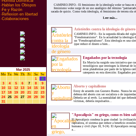
·
Homilia Dominical
·
Hablan los Obispos
CAMINEO.INFO.- El feminismo de la ideología woke se basa en el 
feminismo woke surge de un uso analógico del término "patriarcado"
·
Fe y Razón
sacada de quicio. Como toda ideología, el feminismo de tercera ola of
·
Reflexion en libertad
Leer más...
·
Colaboraciones
Aristóteles contra la ideología de género
CAMINEO.INFO.- En la segunda década del siglo 
"Freudomarxismo". En la actualidad la ideología 
un "Freudocapitalismo". Esta ideología es una sínte
(que reduce el dinero a bien...
Engañados por la tecnología
En Murcia ha surgido una iniciativa que cu
tecnológicos que restringen la libertad de 
estas plataformas por parte de la Iglesia cat
Mar 2025
catequesis en esta dirección: Engañados por 
Mo
Tu
We
Th
Fr
Sa
Su
1
2
3
4
5
6
7
8
9
Aborto y capitalismo
10
11
12
13
14
15
16
Estoy de acuerdo con Gustavo Bueno. Nunca he ent
17
18
19
20
21
22
23
defensa del aborto con ser socialista o de izquierda
24
25
26
27
28
29
30
Debería ser al revés. La mentalidad del que defiende
víctimas, debería impulsarlos...
31
"Apocalipsis" en griego, como es bien sabi
El Apocalipsis condena la gran ciudad: la civilizaci
capitalista, el sistema que reduce a beneficio económ
humana y civil (Apo 18, 9-24). El Apocalipsis recoge 
a...