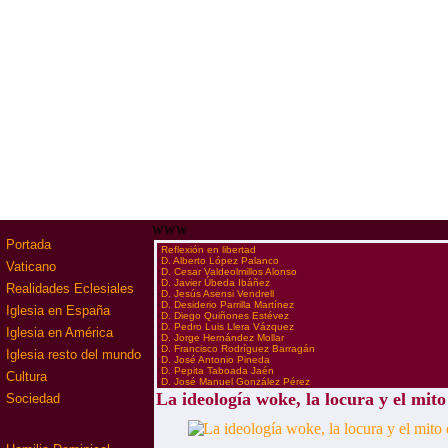
www
Portada
·
Reflexión en libertad
·
D. Alberto López Palanco
Vaticano
·
D. Cesar Valdeolmillos Alonso
·
D. Javier Úbeda Ibáñez
Realidades Eclesiales
·
D. Jesús Asensi Vendrell
·
D. Desiderio Parrilla Martínez
Iglesia en España
·
D. Diego Quiñones Estévez
·
D. Pedro Luis Llera Vázquez
Iglesia en América
·
D. Jorge Hernández Mollar
·
D. Francisco Rodríguez Barragán
Iglesia resto del mundo
·
D. José Antonio Pineda
·
D. Pepita Taboada Jaén
Cultura
·
D. José Manuel González Pérez
La ideología woke, la locura y el mito
Sociedad