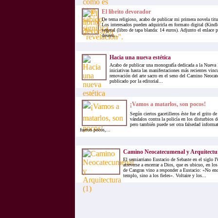
El librito devorador
De tema religioso, acabo de publicar mi primera novela titu
Los interesados pueden adquirirla en formato digital (Kindl
vegetal (libro de tapa blanda: 14 euros). Adjunto el enlace 
deseen...
Hacia una nueva estética
Acabo de publicar una monografía dedicada a la Nueva E
iniciativas hasta las manifestaciones más recientes vinc
renovación del arte sacro en el seno del Camino Neocat
publicado por la editorial...
¡Vamos a matarlos, son pocos!
Según ciertos gacetilleros éste fue el grito d
vándalos contra la policía en los disturbios 
pero también puede ser otra falsedad informa
fueron pocos,...
Camino Neocatecumenal y Arquitectur
El semiarriano Eustacio de Sebaste en el siglo
atreverse a encerrar a Dios, que es ubicuo, en lo
de Cangras vino a responder a Eustacio: «No en
templo, sino a los fieles». Voltaire y los...