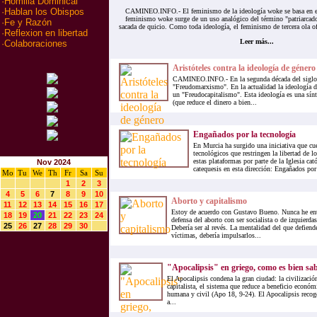
·
Homilia Dominical
·
Hablan los Obispos
CAMINEO.INFO.- El feminismo de la ideología woke se basa en el 
feminismo woke surge de un uso analógico del término "patriarcado"
·
Fe y Razón
sacada de quicio. Como toda ideología, el feminismo de tercera ola of
·
Reflexion en libertad
Leer más...
·
Colaboraciones
Aristóteles contra la ideología de género
CAMINEO.INFO.- En la segunda década del siglo 
"Freudomarxismo". En la actualidad la ideología 
un "Freudocapitalismo". Esta ideología es una sínte
(que reduce el dinero a bien...
Engañados por la tecnología
En Murcia ha surgido una iniciativa que cu
tecnológicos que restringen la libertad de 
estas plataformas por parte de la Iglesia cat
Nov 2024
catequesis en esta dirección: Engañados por 
Mo
Tu
We
Th
Fr
Sa
Su
1
2
3
4
5
6
7
8
9
10
Aborto y capitalismo
11
12
13
14
15
16
17
Estoy de acuerdo con Gustavo Bueno. Nunca he ent
18
19
20
21
22
23
24
defensa del aborto con ser socialista o de izquierda
25
26
27
28
29
30
Debería ser al revés. La mentalidad del que defiende
víctimas, debería impulsarlos...
"Apocalipsis" en griego, como es bien sabi
El Apocalipsis condena la gran ciudad: la civilizaci
capitalista, el sistema que reduce a beneficio económ
humana y civil (Apo 18, 9-24). El Apocalipsis recoge 
a...