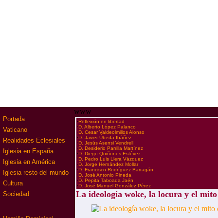
www
Portada
·
Reflexión en libertad
·
D. Alberto López Palanco
Vaticano
·
D. Cesar Valdeolmillos Alonso
·
D. Javier Úbeda Ibáñez
Realidades Eclesiales
·
D. Jesús Asensi Vendrell
·
D. Desiderio Parrilla Martínez
Iglesia en España
·
D. Diego Quiñones Estévez
·
D. Pedro Luis Llera Vázquez
Iglesia en América
·
D. Jorge Hernández Mollar
·
D. Francisco Rodríguez Barragán
Iglesia resto del mundo
·
D. José Antonio Pineda
·
D. Pepita Taboada Jaén
Cultura
·
D. José Manuel González Pérez
La ideología woke, la locura y el mito
Sociedad