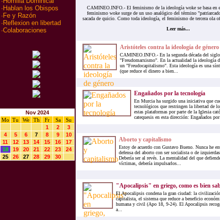
·
Homilia Dominical
·
Hablan los Obispos
CAMINEO.INFO.- El feminismo de la ideología woke se basa en el 
feminismo woke surge de un uso analógico del término "patriarcado"
·
Fe y Razón
sacada de quicio. Como toda ideología, el feminismo de tercera ola of
·
Reflexion en libertad
Leer más...
·
Colaboraciones
Aristóteles contra la ideología de género
CAMINEO.INFO.- En la segunda década del siglo 
"Freudomarxismo". En la actualidad la ideología 
un "Freudocapitalismo". Esta ideología es una sínte
(que reduce el dinero a bien...
Engañados por la tecnología
En Murcia ha surgido una iniciativa que cu
tecnológicos que restringen la libertad de 
estas plataformas por parte de la Iglesia cat
Nov 2024
catequesis en esta dirección: Engañados por 
Mo
Tu
We
Th
Fr
Sa
Su
1
2
3
4
5
6
7
8
9
10
Aborto y capitalismo
11
12
13
14
15
16
17
Estoy de acuerdo con Gustavo Bueno. Nunca he ent
18
19
20
21
22
23
24
defensa del aborto con ser socialista o de izquierda
25
26
27
28
29
30
Debería ser al revés. La mentalidad del que defiende
víctimas, debería impulsarlos...
"Apocalipsis" en griego, como es bien sabi
El Apocalipsis condena la gran ciudad: la civilizaci
capitalista, el sistema que reduce a beneficio económ
humana y civil (Apo 18, 9-24). El Apocalipsis recoge 
a...