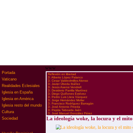
www
Portada
·
Reflexión en libertad
·
D. Alberto López Palanco
Vaticano
·
D. Cesar Valdeolmillos Alonso
·
D. Javier Úbeda Ibáñez
Realidades Eclesiales
·
D. Jesús Asensi Vendrell
·
D. Desiderio Parrilla Martínez
Iglesia en España
·
D. Diego Quiñones Estévez
·
D. Pedro Luis Llera Vázquez
Iglesia en América
·
D. Jorge Hernández Mollar
·
D. Francisco Rodríguez Barragán
Iglesia resto del mundo
·
D. José Antonio Pineda
·
D. Pepita Taboada Jaén
Cultura
·
D. José Manuel González Pérez
La ideología woke, la locura y el mito
Sociedad