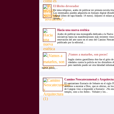
El librito devorador
De tema religioso, acabo de publicar mi primera novela titu
Los interesados pueden adquirirla en formato digital (Kindl
vegetal (libro de tapa blanda: 14 euros). Adjunto el enlace 
deseen...
Hacia una nueva estética
Acabo de publicar una monografía dedicada a la Nueva E
iniciativas hasta las manifestaciones más recientes vinc
renovación del arte sacro en el seno del Camino Neocat
publicado por la editorial...
¡Vamos a matarlos, son pocos!
Según ciertos gacetilleros éste fue el grito d
vándalos contra la policía en los disturbios 
pero también puede ser otra falsedad informa
fueron pocos,...
Camino Neocatecumenal y Arquitectur
El semiarriano Eustacio de Sebaste en el siglo
atreverse a encerrar a Dios, que es ubicuo, en lo
de Cangras vino a responder a Eustacio: «No en
templo, sino a los fieles». Voltaire y los...