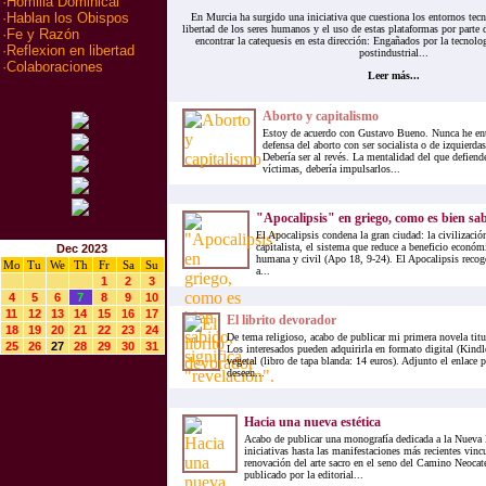
·
Homilia Dominical
·
Hablan los Obispos
En Murcia ha surgido una iniciativa que cuestiona los entornos tecn
libertad de los seres humanos y el uso de estas plataformas por parte d
·
Fe y Razón
encontrar la catequesis en esta dirección: Engañados por la tecnolo
·
Reflexion en libertad
postindustrial...
·
Colaboraciones
Leer más...
Aborto y capitalismo
Estoy de acuerdo con Gustavo Bueno. Nunca he ent
defensa del aborto con ser socialista o de izquierda
Debería ser al revés. La mentalidad del que defiende
víctimas, debería impulsarlos...
"Apocalipsis" en griego, como es bien sabi
El Apocalipsis condena la gran ciudad: la civilizaci
capitalista, el sistema que reduce a beneficio económ
Dec 2023
humana y civil (Apo 18, 9-24). El Apocalipsis recoge 
Mo
Tu
We
Th
Fr
Sa
Su
a...
1
2
3
4
5
6
7
8
9
10
11
12
13
14
15
16
17
El librito devorador
18
19
20
21
22
23
24
De tema religioso, acabo de publicar mi primera novela titu
25
26
27
28
29
30
31
Los interesados pueden adquirirla en formato digital (Kindl
vegetal (libro de tapa blanda: 14 euros). Adjunto el enlace 
deseen...
Hacia una nueva estética
Acabo de publicar una monografía dedicada a la Nueva E
iniciativas hasta las manifestaciones más recientes vinc
renovación del arte sacro en el seno del Camino Neocat
publicado por la editorial...