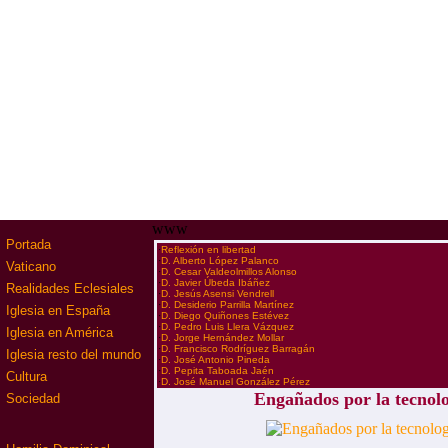
www
Portada
·
Reflexión en libertad
·
D. Alberto López Palanco
Vaticano
·
D. Cesar Valdeolmillos Alonso
·
D. Javier Úbeda Ibáñez
Realidades Eclesiales
·
D. Jesús Asensi Vendrell
·
D. Desiderio Parrilla Martínez
Iglesia en España
·
D. Diego Quiñones Estévez
·
D. Pedro Luis Llera Vázquez
Iglesia en América
·
D. Jorge Hernández Mollar
·
D. Francisco Rodríguez Barragán
Iglesia resto del mundo
·
D. José Antonio Pineda
·
D. Pepita Taboada Jaén
Cultura
·
D. José Manuel González Pérez
Engañados por la tecnol
Sociedad