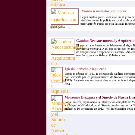
¡Vamos a matarlos, son pocos!
Según ciertos gacetilleros éste fue el grito d
vándalos contra la policía en los disturbios 
pero también puede ser otra falsedad informa
fueron pocos,...
Camino Neocatecumenal y Arquitectur
El semiarriano Eustacio de Sebaste en el siglo
atreverse a encerrar a Dios, que es ubicuo, en lo
de Cangras vino a responder a Eustacio: «No en
templo, sino a los fieles». Voltaire y los...
Iglesia, derecha e izquierda
Desde la década de 1940, la eclesiología católica comienza
políticamente por los planteamientos de Nueva Cristianda
1973). Para este modelo teopolítico existen esferas indepe
neta...
Monseñor Blázquez y el Sínodo de Nueva Eva
Por su interés, adjuntamos la intervención completa de M
arzobispo de Valladolid, en el Sínodo de obispos por la N
miércoles 10 de octubre de 2012. "Mi intervención desea un